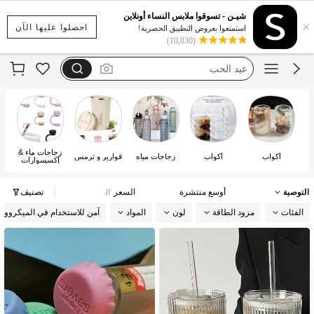
هدايا للرجال
شيـن - تسوقوا ملابس النساء أونلاين
×
مجموعه
احصلوا عليها الآن
استمتعوا بعروض التطبيق الحصرية!
(10,830)
عيد الحب
mama
هيلو كتي
هدايا للرجال
زجاجات ماء &
أك
أكواب
أكواب
زجاجات مياه
قوارير و ترمس
إكسسوارات
الأكواب
التوصية
أوسع منتشرة
السعر
تصنيف
الفئات
مزود الطاقة
لون
المواد
آمن للاستخدام في الميكرووي