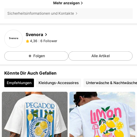
Mehr anzeigen
Sicherheitsinformationen und Kontakte
6 Follower
4,36
Svenora
6 Follower
4,36
D***y
ist
Vor 1 Tag
gefolgt
6 Follower
4,36
Folgen
Alle Artikel
6 Follower
4,36
6 Follower
4,36
Könnte Dir Auch Gefallen
6 Follower
4,36
Empfehlungen
Kleidungs-Accessoires
Unterwäsche & Nachtwäsch
6 Follower
4,36
6 Follower
4,36