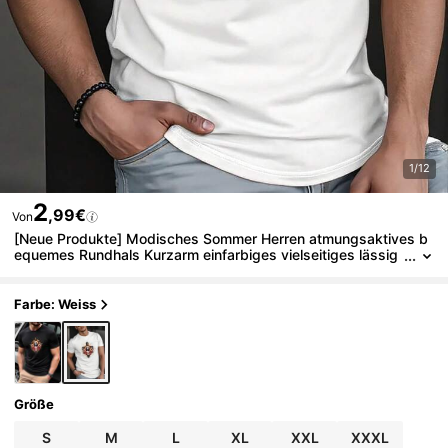
1/12
2
,99€
Von
[Neue Produkte] Modisches Sommer Herren atmungsaktives b
equemes Rundhals Kurzarm einfarbiges vielseitiges lässig
es tägliches bedrucktes T-Shirt
Farbe: Weiss
Größe
S
M
L
XL
XXL
XXXL