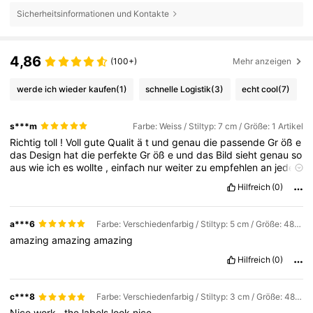
Sicherheitsinformationen und Kontakte
4,86
(100+)
Mehr anzeigen
werde ich wieder kaufen
(1)
schnelle Logistik
(3)
echt cool
(7)
s***m
Farbe: Weiss / Stiltyp: 7 cm / Größe: 1 Artikel
Richtig
toll
!
Voll
gute
Qualit
ä
t
und
genau
die
passende
Gr
öß
e
das
Design
hat
die
perfekte
Gr
öß
e
und
das
Bild
sieht
genau
so
aus
wie
ich
es
wollte
,
einfach
nur
weiter
zu
empfehlen
an
jeden
einzelnen
von
euch
Hilfreich
(0)
a***6
Farbe: Verschiedenfarbig / Stiltyp: 5 cm / Größe: 48 Artikel
amazing
amazing
amazing
Hilfreich
(0)
c***8
Farbe: Verschiedenfarbig / Stiltyp: 3 cm / Größe: 48 Artikel
Nice
work
,
the
labels
look
nice
.