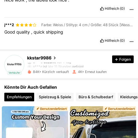
Hilfreich
(0)
j***2
Farbe: Weiss / Stiltyp: 4 cm / Größe: 48 Stück [Wasserdicht]
Good
quality
,
quick
shipping
Hilfreich
(0)
587 Follower
4,65
kkstar9986
Folgen
n***e
ist
Vor 11 Stunden
gefolgt
84K+ Kürzlich verkauft
4K+ Erneut kaufen
Verkäufer
587 Follower
4,65
Könnte Dir Auch Gefallen
587 Follower
4,65
Empfehlungen
Spielzeug & Spiele
Büro & Schulbedarf
Kleidungs
587 Follower
4,65
587 Follower
4,65