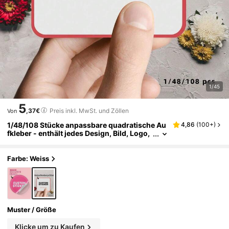
1/45
5
,37€
Preis inkl. MwSt. und Zöllen
Von
1/48/108 Stücke anpassbare quadratische Au
4,86
(
100+
)
fkleber - enthält jedes Design, Bild, Logo,
Text, wasserfest, personalisierte Dankesc
hön-Etiketten, einzigartiges ideales Geschen
k für Freunde, Söhne, Töchter, Mitarbeiter, Fa
Farbe: Weiss
milie, Büro, usw.
Muster / Größe
Klicke um zu Kaufen