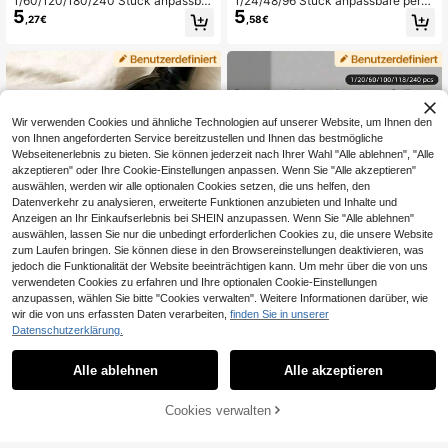
1/60/120/180/240 Stück anpassbar
1/24/48/96 Stück anpassbare perso
5
5
e personalisierte Namensaufkleber,
nalisierte Gesichts-Foto-Aufkleber
,27€
,58€
mit Text und Tiermustern, wasserdi
mit benutzerdefiniertem Text, lustig
cht und ölbeständig, mehrere Stile.
e Partygeschenke, einzigartige Ges
Geeignet für Sporttaschen, Aufbew
chenke für Männer und Frauen, Ge
ahrung, Sportausrüstung, Haus- un
burtstag, Hochzeit, Abschluss, Wied
d Büroorganisation, Schulanfang
ersehen, Neujahr, Halloween und W
eihnachten, benutzerdefinierte Tas
senaufkleber, nur Aufkleber
Wir verwenden Cookies und ähnliche Technologien auf unserer Website, um Ihnen den
von Ihnen angeforderten Service bereitzustellen und Ihnen das bestmögliche
Webseitenerlebnis zu bieten. Sie können jederzeit nach Ihrer Wahl "Alle ablehnen", "Alle
akzeptieren" oder Ihre Cookie-Einstellungen anpassen. Wenn Sie "Alle akzeptieren"
auswählen, werden wir alle optionalen Cookies setzen, die uns helfen, den
Datenverkehr zu analysieren, erweiterte Funktionen anzubieten und Inhalte und
Anzeigen an Ihr Einkaufserlebnis bei SHEIN anzupassen. Wenn Sie "Alle ablehnen"
auswählen, lassen Sie nur die unbedingt erforderlichen Cookies zu, die unsere Website
zum Laufen bringen. Sie können diese in den Browsereinstellungen deaktivieren, was
jedoch die Funktionalität der Website beeinträchtigen kann. Um mehr über die von uns
verwendeten Cookies zu erfahren und Ihre optionalen Cookie-Einstellungen
anzupassen, wählen Sie bitte "Cookies verwalten". Weitere Informationen darüber, wie
wir die von uns erfassten Daten verarbeiten,
finden Sie in unserer
4
Datenschutzerklärung.
1/4/6/12/20/60 Stück personalisiert
1/20/60/100/118/240 Stücke perso
Indem du auf "Anpassen" klickst, erklärst du dich mit diesen Allgemeinen
5
5
e Flaschenetiketten, individuelle Ze
nalisierte Aufkleber, individuelle Ge
Alle ablehnen
Alle akzeptieren
,27€
,28€
Geschäftsbedingungen einverstanden.
itungsfoto-Etiketten, individuelle Fl
schäftsetiketten, benutzerdefinierte
aschenaufkleber mit Fotos, Champ
Aufkleber und Logos, Aufkleber für
agner-Etiketten, Whisky-Etiketten,
Hochzeit, Geburtstag, Taufe, entwe
Cookies verwalten
Jetzt anpassen
Tequila-Etiketten - geeignet für Verl
rfen Sie Ihre eigenen Aufkleber, selb
obung, Jahrestag
stklebende niedliche personalisiert