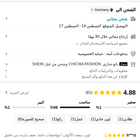
الشحن الي
Germany
شحن مجاني
التوصيل المتوقع:
أغسطس 14 - أغسطس 17
إرجاع مجاني خلال 30 يومًا
تخضع لسياسة الاستخدام العادل
مدفوعات آمنة · حماية الخصوصية
بائع تجاري: CHICNIA FASHION وشحن من قبل SHEIN
سوق
معلومات والتزامات البائع
للإبلاغ عن هذا البائع و/أو المنتج
4.88
(61)
عرض المزيد
صغير
مناسب
كبير
%1
%98
%1
طلابي
(1)
لون عادي
(1)
عمل
(1)
رائع
(1)
صحيح للصورة
(6)
لون: متعدد الألوان / مواصفات عامة: نصف ياردة بني غامق
h***d