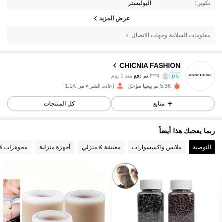
تكوين:
البوليستر
عرض المزيد
معلومات السلامة وجهات الاتصال
CHICNIA FASHION
267 متابعون
4.91
بائع
l***4
تم دفع
منذ 1 يوم
5.3K تم بيعها مؤخرًا
إعادة الشراء من 1.1K
267 متابعون
4.91
متابع
كل المنتجات
267 متابعون
4.91
ربما يعجبك هذا أيضاً
267 متابعون
4.91
التوصية
ملابس واكسسوارات
معيشة & منزلي
أجهزة منزلية
مجوهرات &
267 متابعون
4.91
267 متابعون
4.91
267 متابعون
4.91