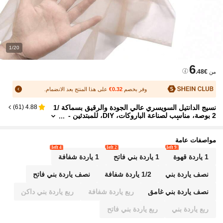
1/20
6
.48€
من
وفر بخصم
0.32€
على هذا المنتج بعد الانضمام.
نسيج الدانتيل السويسري عالي الجودة والرقيق بسماكة 1/
)
61
(
4.88
2 بوصة، مناسب لصناعة الباروكات، DIY، للمبتدئين -
شريط إغلاق أمامي من الدانتيل الناعم والقابل للتنف
س، غطاء باروكة، اكسسوارات الشعر
مواصفات عامة
4 left
2 left
9 left
1 ياردة قهوة
1 ياردة بني فاتح
1 ياردة شفافة
نصف ياردة بني
1/2 ياردة شفافة
نصف ياردة بني فاتح
نصف ياردة بني غامق
ربع ياردة شفافة
ربع ياردة بني داكن
ربع ياردة بني
ربع ياردة بني فاتح