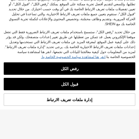
تطلبها، وللسعي لتقديم أفضل تجربة ممكنة على الموقع. يمكنك "رفض الكل"، "قبول الكل"، أو
تعيين تفضيلات ملفات تعريف الارتباط الخاصة بك في أي وقت حسب اختيارك. من خلال تحديد
"قبول الكل"، سنقوم بتعيين جميع ملفات تعريف الارتباط الاختيارية، والتي تساعدنا في تحليل
الحركة المرورية، وتقديم وظائف محسّنة، وتخصيص المحتوى والإعلانات لتكملة تجربة التسوق
الخاصة بك مع SHEIN.
من خلال تحديد "رفض الكل"، ستسمح باستخدام ملفات تعريف الارتباط الضرورية فقط التي تجعل
موقعنا الإلكتروني يعمل. قد تتمكن من تعطيلها عن طريق تغيير إعدادات متصفحك، ولكن قد يؤثر
ذلك على كيفية عمل الموقع. لمعرفة المزيد عن ملفات تعريف الارتباط التي نستخدمها وتعديل
إعدادات ملفات تعريف الارتباط الاختيارية الخاصة بك، يرجى تحديد "إدارة ملفات تعريف الارتباط".
لمزيد من المعلومات حول كيفية معالجتنا للبيانات التي نجمعها، انقر هنا لمشاهدة سياسة
الخصوصية الخاصة بنا.
انقر هنا لمشاهدة سياسة الخصوصية الخاصة بنا.
قبعة شعر مستعار نسائية من النايلون الم
رن – قبعة شعر مستعار أمامية من الدانت
4
.32€
يل قابلة للتنفس ومريحة، متوفرة باللون ا
رفض الكل
لأسود والبيج والبني الداكن (5/10/15/20/
30/50/100 قطعة)
مجموعة إبر لصنع الشعريات 70 قطعة، إب
قبول الكل
ر تي وإبر منحنية لعمل الشعرية، عمل الن
5
.58€
سيج، الحياكة والحرف اليدوية
أضف إلى عربة
إدارة ملفات تعريف الارتباط
تسوق الآن
التسوق بنجاح