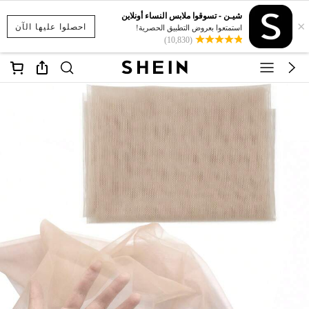
شيـن - تسوقوا ملابس النساء أونلاين
×
احصلوا عليها الآن
استمتعوا بعروض التطبيق الحصرية!
(10,830)