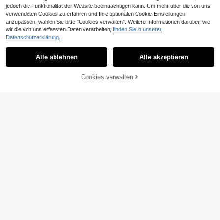
transparente Schutzfolie, kompatib
jedoch die Funktionalität der Website beeinträchtigen kann. Um mehr über die von uns
el mit Switch2 Zubehör
verwendeten Cookies zu erfahren und Ihre optionalen Cookie-Einstellungen
anzupassen, wählen Sie bitte "Cookies verwalten". Weitere Informationen darüber, wie
wir die von uns erfassten Daten verarbeiten,
finden Sie in unserer
Datenschutzerklärung.
2 Stück Hochauflösender Displaysc
hutz für Nintendo Switch OLED
6
Alle ablehnen
Alle akzeptieren
,48€
Cookies verwalten
ZUM WARENKORB HINZUFÜGEN
Tragetasche kompatibel mit Switch
& Switch OLED Modell 2021, tragba
9
,48€
re Reise-Tragetasche für Zubehör u
nd Konsole, Schwarz
1 Stück Dual-Ladegerät für PS-5 G