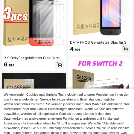
DATA FROG Gehärtetes Glas für Sw
itch 2 Bildschirmschutz, HD Anti-Kr
4
,79€
atzer Schutzfolie kompatibel mit S
witch 2 Spielzubehör
3 Stück/Set gehärteter Glas Bildsch
irmschutz, hochauflösend, berührun
6
,28€
gsempfindlich, wasserdicht, abwisc
hfest, stoßfest, kratzfest, kompatibe
l mit Switch/Switch Lite/Switch OL
ED/Switch 2
Wir verwenden Cookies und ähnliche Technologien auf unserer Website, um Ihnen den
von Ihnen angeforderten Service bereitzustellen und Ihnen das bestmögliche
Webseitenerlebnis zu bieten. Sie können jederzeit nach Ihrer Wahl "Alle ablehnen", "Alle
akzeptieren" oder Ihre Cookie-Einstellungen anpassen. Wenn Sie "Alle akzeptieren"
auswählen, werden wir alle optionalen Cookies setzen, die uns helfen, den
Datenverkehr zu analysieren, erweiterte Funktionen anzubieten und Inhalte und
Anzeigen an Ihr Einkaufserlebnis bei SHEIN anzupassen. Wenn Sie "Alle ablehnen"
9H gehärteter Glasschutzfolie für S
auswählen, lassen Sie nur die unbedingt erforderlichen Cookies zu, die unsere Website
witch2, kratzfeste hochauflösende
7
zum Laufen bringen. Sie können diese in den Browsereinstellungen deaktivieren, was
,47€