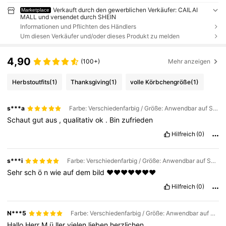
Verkauft durch den gewerblichen Verkäufer: CAILAI
Marketplace
MALL und versendet durch SHEIN
Informationen und Pflichten des Händlers
Um diesen Verkäufer und/oder dieses Produkt zu melden
4,90
(100+)
Mehr anzeigen
Herbstoutfits
(1)
Thanksgiving
(1)
volle Körbchengröße
(1)
s***a
Farbe: Verschiedenfarbig / Größe: Anwendbar auf Switch Oled-2 Stück
Schaut
gut
aus
,
qualitativ
ok
.
Bin
zufrieden
Hilfreich
(0)
s***i
Farbe: Verschiedenfarbig / Größe: Anwendbar auf Switch Oled-1 Stück
Sehr
sch
ö
n
wie
auf
dem
bild
❤️❤️❤️❤️❤️❤️❤️
Hilfreich
(0)
N***5
Farbe: Verschiedenfarbig / Größe: Anwendbar auf Switch Oled-2 Stück
Hallo
Herr
M
ü
ller
vielen
lieben
herzlichen