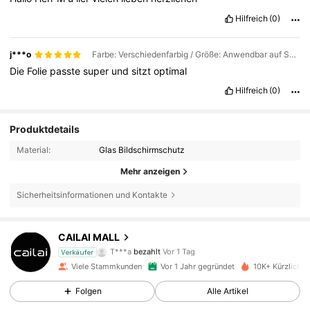
Hilfreich
(0)
j***o
Farbe: Verschiedenfarbig / Größe: Anwendbar auf Switch Oled-2 Stück
Die
Folie
passte
super
und
sitzt
optimal
Hilfreich
(0)
Produktdetails
Material:
Glas Bildschirmschutz
Mehr anzeigen
Sicherheitsinformationen und Kontakte
CAILAI MALL
232 Follower
4,82
T***a
bezahlt
Vor 1 Tag
Verkäufer
Viele Stammkunden
Vor 1 Jahr gegründet
10K+ Kürzlich v
232 Follower
4,82
Folgen
Alle Artikel