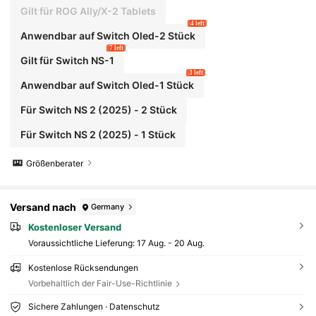
en schützen, Weihnachtsgeschenk 2026
Gilt für ROG Ally/X-2 Tablets
4 left
Anwendbar auf Switch Oled-2 Stück
7 left
Gilt für Switch NS-1
3 left
Anwendbar auf Switch Oled-1 Stück
Für Switch NS 2 (2025) - 2 Stück
Für Switch NS 2 (2025) - 1 Stück
Größenberater
Versand nach
Germany
Kostenloser Versand
Voraussichtliche Lieferung:
17 Aug. - 20 Aug.
Kostenlose Rücksendungen
Vorbehaltlich der Fair-Use-Richtlinie
Sichere Zahlungen · Datenschutz