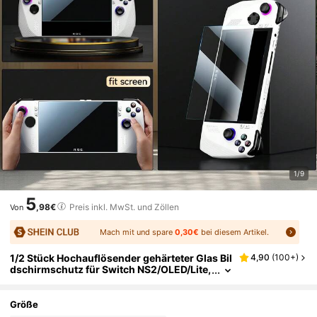
1/9
5
,98€
Preis inkl. MwSt. und Zöllen
Von
Mach mit und spare
0,30€
bei diesem Artikel.
1/2 Stück Hochauflösender gehärteter Glas Bil
4,90
(
100+
)
dschirmschutz für Switch NS2/OLED/Lite,
ROG Ally/X, Steam Deck Spielekonsolen, k
lar, kratzfest, einfach zu installieren, Switch G
aming Zubehör, verschiedene Kombinationen
Größe
erhältlich, hohe Preis-Leistung, Spielekonsol