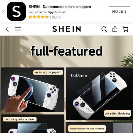
SHEIN - Damenmode online shoppen
×
HOLEN
Genießen Sie App-Special!
(10,830)