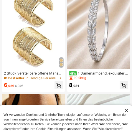
2 Stück verstellbare offene Mansch
1 Damenarmband, exquisiter m
NEW
ettenarmbänder, goldfarbene Wicke
odischer Luxusstil, mit Zirkonia bes
10 übrig
#1 Bestseller
in Trendige Persönlichkeit Frauen Armbänder
larmreifen für Frauen, minimalistisc
etzt, hochwertiges vielseitiges Arm
6
8
h
band für Hochzeit, Bankett und tägl
,02€
6,04€
,08€
ichen Gebrauch
Wir verwenden Cookies und ähnliche Technologien auf unserer Website, um Ihnen den
von Ihnen angeforderten Service bereitzustellen und Ihnen das bestmögliche
Webseitenerlebnis zu bieten. Sie können jederzeit nach Ihrer Wahl "Alle ablehnen", "Alle
akzeptieren" oder Ihre Cookie-Einstellungen anpassen. Wenn Sie "Alle akzeptieren"