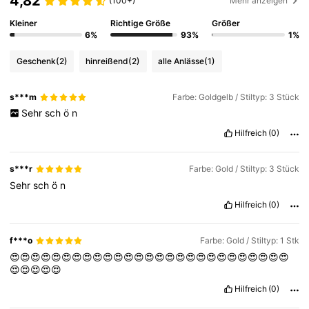
4,82
(100+)
Mehr anzeigen
Kleiner
Richtige Größe
Größer
6%
93%
1%
Geschenk
(2)
hinreißend
(2)
alle Anlässe
(1)
s***m
Farbe: Goldgelb / Stiltyp: 3 Stück
Sehr
sch
ö
n
Hilfreich
(0)
s***r
Farbe: Gold / Stiltyp: 3 Stück
Sehr
sch
ö
n
Hilfreich
(0)
f***o
Farbe: Gold / Stiltyp: 1 Stk
😍😍😍😍😍😍😍😍😍😍😍😍😍😍😍😍😍😍😍😍😍😍😍😍😍😍😍
😍😍😍😍😍
Hilfreich
(0)