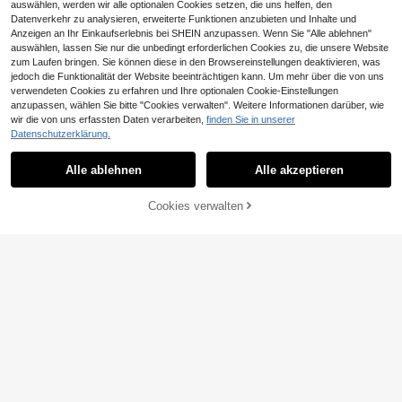
auswählen, werden wir alle optionalen Cookies setzen, die uns helfen, den
Datenverkehr zu analysieren, erweiterte Funktionen anzubieten und Inhalte und
Anzeigen an Ihr Einkaufserlebnis bei SHEIN anzupassen. Wenn Sie "Alle ablehnen"
auswählen, lassen Sie nur die unbedingt erforderlichen Cookies zu, die unsere Website
zum Laufen bringen. Sie können diese in den Browsereinstellungen deaktivieren, was
jedoch die Funktionalität der Website beeinträchtigen kann. Um mehr über die von uns
verwendeten Cookies zu erfahren und Ihre optionalen Cookie-Einstellungen
anzupassen, wählen Sie bitte "Cookies verwalten". Weitere Informationen darüber, wie
wir die von uns erfassten Daten verarbeiten,
finden Sie in unserer
38
Datenschutzerklärung.
1 Stück modisches lässiges Spiralar
3er Set Mode Vintage Bohemian Di
mband, verstellbares geometrische
cke Mehrschichtige Mehrfarbige Ac
(1000+)
#5 Bestseller
in Eisen Frauen Armreifen
Alle ablehnen
Alle akzeptieren
s offenes Manschettenarmband, ge
ryl Perlen Armband Gold Zerstückel
6
4
eignet für Musikfestivals, Partys, Ab
ter Stein Stil Armband für Frauen
,77€
,43€
endveranstaltungen
ZUM WARENKORB
Cookies verwalten
JETZT EINKAUFEN
HINZUFÜGEN