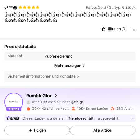
y***@
Farbe: Gold / Stiltyp: 6 Stück
👍👍👍👍👍👍👍👍👍👍👍👍👍👍👍👍👍👍👍👍👍👍👍👍👍👍👍👍👍
👍👍👍👍👍👍👍👍👍👍👍👍
Hilfreich
(0)
Produktdetails
Material:
Kupferlegierung
Mehr anzeigen
Sicherheitsinformationen und Kontakte
15K Follower
4,80
RumbleGlod
a***3
ist
Vor 5 Stunden
gefolgt
a***0
ist am Durchsuchen
50K+ Kürzlich verkauft
10K+ Erneut kaufen
52% Anstieg d
15K Follower
4,80
Dieser Laden wurde als
「Trendgeschäft」
ausgewählt
Folgen
Alle Artikel
15K Follower
4,80