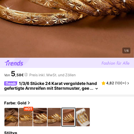
1/6
5
,58€
Preis inkl. MwSt. und Zöllen
Von
1/3/6 Stücke 24 Karat vergoldete hand
4,82
(
100+
)
gefertigte Armreifen mit Sternmuster, gee
ignet für den täglichen Gebrauch von Fra
uen und als Geschenk, ohne Geschenkbox
Farbe: Gold
Stiltyp