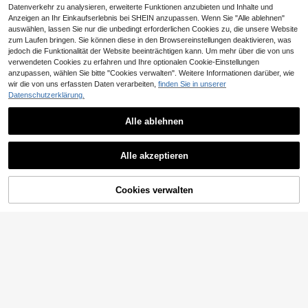
Datenverkehr zu analysieren, erweiterte Funktionen anzubieten und Inhalte und
Anzeigen an Ihr Einkaufserlebnis bei SHEIN anzupassen. Wenn Sie "Alle ablehnen"
auswählen, lassen Sie nur die unbedingt erforderlichen Cookies zu, die unsere Website
zum Laufen bringen. Sie können diese in den Browsereinstellungen deaktivieren, was
jedoch die Funktionalität der Website beeinträchtigen kann. Um mehr über die von uns
verwendeten Cookies zu erfahren und Ihre optionalen Cookie-Einstellungen
anzupassen, wählen Sie bitte "Cookies verwalten". Weitere Informationen darüber, wie
Unisex Sport Smartwatch mit Anruff
unktion, Schrittzähler, Wecker, Multi
wir die von uns erfassten Daten verarbeiten,
finden Sie in unserer
21 übrig
-Sport-Modus, Musikfernbedienun
Datenschutzerklärung.
32
g, Stoppuhr, Wetter - Fitness-Armba
,09€
nd
Alle ablehnen
LIGE
Alle akzeptieren
LIGE Damen Smartwatch mit Menst
ruationsperioden-Erinnerung, Wette
17 übrig
rvorhersage, Musikwiedergabe, me
ZUM WARENKORB
42
Cookies verwalten
JETZT EINKAUFEN
hrere Sportmodi, individuelle Zifferb
,01€
HINZUFÜGEN
latt-Umschaltung, Anrufbenachrich
tigung, Informationsbenachrichtigu
ng, wasserdicht für den Alltag, multi
funktionale, elegante und modische
Smartwatch für Frauen
ERUN Herren Smartwatch – Mit gro
ßem HD-Display, 180mAh Akku, an
32 übrig
passbaren Zifferblättern, mehreren
17
Sportmodi, Mehrsprachigkeit und m