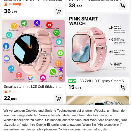
sem Anrufen/Wählen, über 100 Spor
ultraflachem Design und 1,43" HD
10 übrig
38
,98€
tarten, Schlafüberwachung und Fra
Display, kabellose Anrufe, über 100
36
uen-Funktionsmanagement, inklusi
Sportmodi, geeignet für Android und
,75€
ve Silikonarmband und kompatibel
iOS Gesundheits- und Fitness-Trac
mit Android und iOS. Das perfekte V
king
alentinstags-Geschenk für Ihren Lie
bsten
1,83 Zoll HD Display Smart Sp
NEW
ortuhr, 260MAH Batterie, kabellose
15
Smartwatch mit 1,28 Zoll Bildschir
,98€
Anrufe, mehrere Sportmodi und meh
m, IP67 wasserdicht und staubdich
9 übrig
r, geeignet als Geschenk für Freund
t, kabellose Verbindung, Fernsteuer
e und Paar, kompatibel mit Android
22
ung, geeignet für Outdoor-Sport, Zu
,89€
und iOS
hause, tägliche Reisen, Herren- und
Damen-Uhr, Urlaubsgeschenk/Geb
Wir verwenden Cookies und ähnliche Technologien auf unserer Website, um Ihnen den
urtstagsgeschenk, unterstützt Andr
oid- und Apple-Systeme.
von Ihnen angeforderten Service bereitzustellen und Ihnen das bestmögliche
Webseitenerlebnis zu bieten. Sie können jederzeit nach Ihrer Wahl "Alle ablehnen", "Alle
akzeptieren" oder Ihre Cookie-Einstellungen anpassen. Wenn Sie "Alle akzeptieren"
auswählen, werden wir alle optionalen Cookies setzen, die uns helfen, den