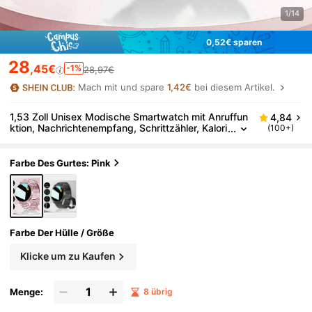
1/14
0,52€ sparen
28
,45€
-1%
28,97€
Mach mit und spare
1,42€
bei diesem Artikel.
1,53 Zoll Unisex Modische Smartwatch mit Anruffun
4,84
ktion, Nachrichtenempfang, Schrittzähler, Kalori
(100+)
enerfassung, Multi-Sport-Modi, Wecker, Musikf
ernsteuerung, anpassbare Zifferblatteinstellungen
Farbe Des Gurtes: Pink
Farbe Der Hülle / Größe
Klicke um zu Kaufen
Menge:
8 übrig