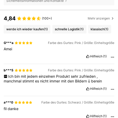
Sicherheitsinformationen und Kontakte
- Der Einsatz eines falschen Batterietyps kann zu Brand oder Explosi
on führen. - Das Entsorgen der Batterie im Feuer oder in einem heißen O
fen sowie das Zerdrücken oder Zerschneiden der Batterie können eine
Explosion verursachen. - Das Lagern der Batterie bei extremer Hitze od
er niedrigem Luftdruck kann zu einer Explosion oder zum Austreten von
4,84
(100+)
Mehr anzeigen
brennbaren Flüssigkeiten oder Gasen führen.
werde ich wieder kaufen
(1)
schnelle Logistik
(1)
klassisch
(1)
G***a
Farbe des Gurtes: Pink / Größe: Einheitsgröße
Amei
Hilfreich
(1)
b***5
Farbe des Gurtes: Pink / Größe: Einheitsgröße
Ich
bin
mit
jedem
einzelnen
Produkt
sehr
zufrieden
,
manchmal
stimmt
es
nicht
immer
mit
den
Bildern
ü
berein
Hilfreich
(1)
a***0
Farbe des Gurtes: Schwarz / Größe: Einheitsgröße
fil
danke
Hilfreich
(1)