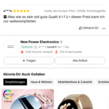
s***s
Farbe des Gurtes: Pink / Größe: Einheitsgröße
Alles
wie
es
sein
soll
gute
Qualit
ä
t
f
ü
r
diesen
Preis
kann
ich
nur
weiterempfehlen
2K Follower
4,82
Hilfreich
(0)
New Power Electronics
2K Follower
4,82
b***2
bezahlt
Vor 1 Tag
Verkäufer
3.6K Kürzlich verkauft
759 Erneut kaufen
2K Follower
4,82
Folgen
Alle Artikel
Könnte Dir Auch Gefallen
2K Follower
4,82
Empfehlungen
Haus & Wohnen
Mobiltelefone & Zubehör
Schönhe
2K Follower
4,82
2K Follower
4,82