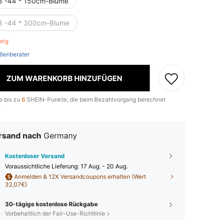
ß -44 * 150cm-Blume
ß -44 * 300cm-Blume
brig
ßenberater
ZUM WARENKORB HINZUFÜGEN
e bis zu
6
SHEIN-Punkte, die beim Bezahlvorgang berechnet
.
rsand nach
Germany
Kostenloser Versand
Voraussichtliche Lieferung:
17 Aug. - 20 Aug.
Anmelden & 12X Versandcoupons erhalten (Wert
32,07€)
30-tägige kostenlose Rückgabe
Vorbehaltlich der Fair-Use-Richtlinie