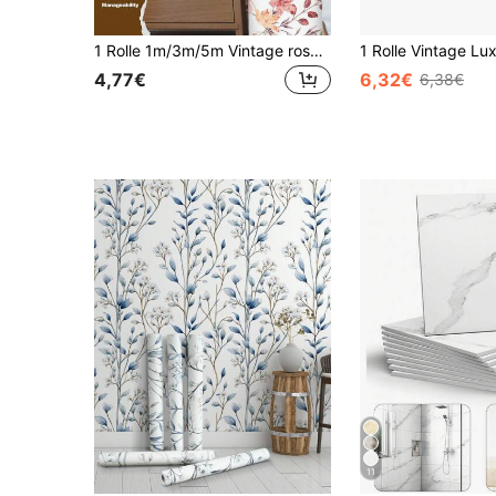
1 Rolle 1m/3m/5m Vintage rosa Blumen & Blatt Selbstklebende Tapete, abnehmbare Vinyl Kontaktfolie, DIY Heimdekoration für Schlafzimmer, Küche, Wohnzimmer, Badezimmer, Schrank, Möbelerneuerung Tapete, Wandaufkleber, Raumdekoration, Wanddekoration, Tapete, Selbstklebende Badezimmerdekoration
4,77€
6,32€
6,38€
11