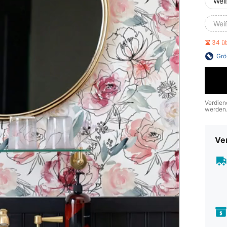
Wei
Wei
34 ü
Grö
Verdien
werden
Ve