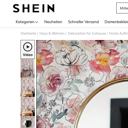
Möbe
Use up 
Kategorien
Neuheiten
Schneller Versand
Damenbeklei
Startseite
Haus & Wohnen
Dekoration für Zuhause
Home Aufkl
/
/
/
Video