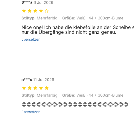
S***a
6 Jul,2026
Stiltyp: Mehrfarbig, Größe: Weiß -44 * 300cm-Blume
Stiltyp:
Mehrfarbig
Größe:
Weiß -44 * 300cm-Blume
Nice one! Ich habe die klebefolie an der Scheibe e
nur die Übergänge sind nicht ganz genau.
übersetzen
n***c
11 Jul,2026
Stiltyp: Mehrfarbig, Größe: Weiß -44 * 300cm-Blume
Stiltyp:
Mehrfarbig
Größe:
Weiß -44 * 300cm-Blume
😍😍😍😍😍😍😍😍😍😍😍😍😍😍😍😍😍😍😍😍😍
übersetzen