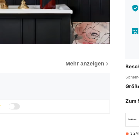
Mehr anzeigen
Besc
Sicherh
Größ
Zum 
3.2M 