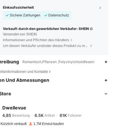
Einkaufssicherheit
Sichere Zahlungen
Datenschutz
Verkauft durch den gewerblichen Verkäufer: SHEIN
Versendet von SHEIN
Informationen und Pflichten des Händlers
Um diesen Verkäufer und/oder dieses Produkt zu melden
hreibung
Romantisch,Pflanzen ,Polyvinylchloridfasern
eitsinformationen und Kontakte
4,85
6.5K
61K
en Und Abmessungen
Store
4,85
6.5K
61K
Dwellevue
4,85
6.5K
61K
Bewertung
Artikel
Follower
l***r
bezahlt
Vor 1 Tag
Kürzlich verkauft
1.7M Erneut kaufen
4,85
6.5K
61K