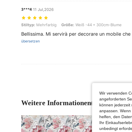
3***4
11 Jul,2026
Stiltyp: Mehrfarbig, Größe: Weiß -44 * 300cm-Blume
Stiltyp:
Mehrfarbig
Größe:
Weiß -44 * 300cm-Blume
Bellissima. Mi servirà per decorare un mobile che
übersetzen
Wir verwenden Co
angeforderten Ser
Weitere Informationen(10)
können jederzeit 
anpassen. Wenn Si
helfen, den Date
Ihr Einkaufserle
unbedingt erford