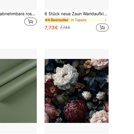
Abreißbare & abnehmbare rosa Blumen-Kontaktfolie, selbstklebende Rosen-Tapete für Schränke, Schlafzimmer, Badezimmerwände
6 Stück neue Zaun Wandaufkleber, hinterlassen keine Spuren beim Zusammenstoß mit täglichen Schreibtischen und Stühlen, langanhaltend Schutz, widerstehen effektiv Feuchtigkeit und anderen Faktoren. Widerstehen auch effektiv Wasserflecken in Küchen- und Badezimmer Bereichen, verhindern Verfärbung der Wände und verlängern die Lebensdauer der Wände.
in Tapete
#4 Bestseller
7,73€
7,74€