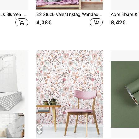
1 Rolle Vintage Luxus Blumen Tapete, modisch und luxuriöse Pflanzen Blumen Tapete, exquisite Innendekorations Aufkleber, geeignet zum Renovieren von Dekorationstapeten auf Raum- und Schranköberflächen, verschiedene Raum- und Küchenwand Dekorationstapeten, selbstklebend und einfach zu installieren und zu entfernen, handgefertigter Kunstfilm
82 Stück Valentinstag Wandaufkleber Boho Regenbogen Wanddekoration Aufkleber, kleine Regenbogen Wandtattoos, Aquarell Regenbogen Herz Sonne Stern Wandaufkleber, Mädchen Jungen Schlafzimmer Wanddekoration, Aufkleber, Wandtattoo, Vinyl Aufkleber für Heim Dekorationen, Frühlings Dekorationsartikel um Ihr Zuhause aufzufrischen, Rama Dekorationsaufkleber Geschenke Geburtstag Abschluss
4,38€
8,42€