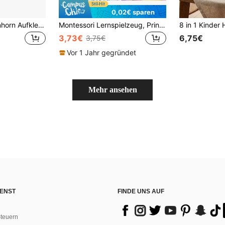
0,02€ sparen
6/12/36 Stücke Einhorn Aufkleber Puzzle, kann Regenbogen Pony Puzzle ergeben, geeignet für Geburtstagspartys, Kunstprojekte, Belohnungen, Feiertagsgeschenke, Geburtstagsdekorationen, Geschenke zum Schulanfang, Geburtstagsgeschenke, Abschlussgeschenke usw.
Montessori Lernspielzeug, Prinzessin Verkleidungs-Aufkleber Make-up Show Aufkleberbuch, Quiet Book Kinder Mädchen Puzzle Spielzeug, DIY Verkleidungs-Kinderspielzeug
3,73€
6,75€
3,75€
Vor 1 Jahr gegründet
Mehr ansehen
ENST
FINDE UNS AUF
teuern