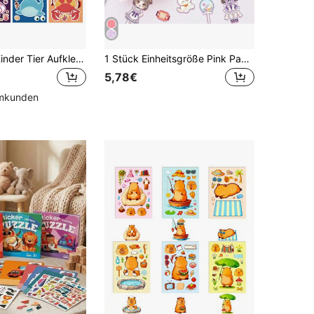
6/12 Stücke Kinder Tier Aufkleber, Ozean Hai Krake Krabbe Schildkröte Aufkleber, DIY Verkleidungs Aufkleber für Urlaubsparty Geschenktüten, Füllstoffe, Schul-Bastelarbeiten, Geburtstagsgeschenke
1 Stück Einheitsgröße Pink Papier Spielzeugbuch Mit Puppen Für Den Täglichen Gebrauch, Diy Handwerksmaterial, Kein Schnitt, Diy-scrapbook
5,78€
mmkunden