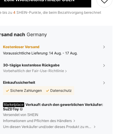
e bis zu
4
SHEIN-Punkte, die beim Bezahlvorgang berechnet
.
rsand nach
Germany
Kostenloser Versand
Voraussichtliche Lieferung:
14 Aug. - 17 Aug.
30-tägige kostenlose Rückgabe
Vorbehaltlich der Fair-Use-Richtlinie
Einkaufssicherheit
Sichere Zahlungen
Datenschutz
Verkauft durch den gewerblichen Verkäufer:
Marketplace
SuZDToy
Versendet von SHEIN
Informationen und Pflichten des Händlers
Um diesen Verkäufer und/oder dieses Produkt zu melden