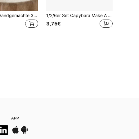
8 in 1 Kinder Handgemachte 3D Geometrische Collage Kunst, Aufkleber Set, Feinmotorik und Konzentrations Training, Kindergarten Kreatives Lernspielzeug, DIY Aufkleber Puzzle, Wiederverwendbar, Collage Dekorative Kunst, Tolles Geschenk für Weihnachten, Halloween, Geburtstag
1/2/6er Set Capybara Make A Face Aufkleber, 6/12/36 Blatt Make Capybara Life Puzzle Aufkleber Bastelspiel Aktivitäten für Geburtstagsparty Zubehör Kunstprojekt Belohnungen Festival Geschenke Geburtstagsdekorationen, Feiertagsgeschenke, Schulanfang, Schulbedarf
3,75€
APP