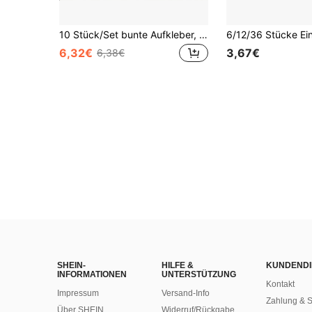
10 Stück/Set bunte Aufkleber, DIY Frühpädagogisches Spielzeug, süße Cartoon Prinzessin, Tier, Stern, Herz, Punkt Aufkleber, Puzzle Geschenke für Mädchen & Jungen
6,32€
3,67€
6,38€
SHEIN-
HILFE &
KUNDENDI
INFORMATIONEN
UNTERSTÜTZUNG
Kontakt
Impressum
Versand-Info
Zahlung & S
Über SHEIN
Widerruf/Rückgabe