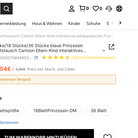
0
0
ess Enter to select.
errenkleidung
Haus & Wohnen
Kinder
Schuhe
Schmuck & Acces
6 Stücke/18 Stücke/36 Stücke blaue Prinzessin Gesichtstausch Cartoon Eltern-Kind interaktives pädagogisches Puzzle Sammelalbum DIY Puzzle Aufkleber
ke/18 Stücke/36 Stücke blaue Prinzessin
tstausch Cartoon Eltern-Kind interaktives
ogisches Puzzle Sammelalbum DIY Puzzle
SKU: sl25052709349339264
(500+ Kundenmeinungen)
ber
,54€
ICE AND AVAILABILITY
3,56€
Preis inkl. MwSt. und Zöllen
stenloser Versand
e
heitsgröße
18BlattPrinzessin-DM
36 Blatt
ßenberater
ZUM WARENKORB HINZUFÜGEN