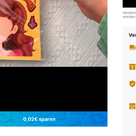
Verdien
werden
Ve
0,02€ sparen