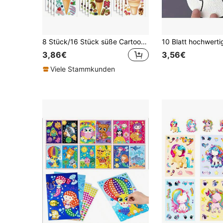
8 Stück/16 Stück süße Cartoon Eiscreme Aufkleber für DIY Basteleien, Make-up, Geschenkverpackung, Dekoration, Feiertage & Partys
3,86€
3,56€
Viele Stammkunden