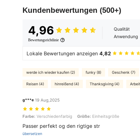
Kundenbewertungen
(500+)
4,96
Qualität
Anwendung
Bewertungsrichtlinie
Lokale Bewertungen anzeigen
4,82
werde ich wieder kaufen (2)
funky (8)
Geschenk (7)
Reisen (4)
hinreißend (4)
Thanksgiving (4)
Arbeit
g***e
19 Aug,2025
Farbe: Verschiedenfarbig, Größe: Einheitsgröße
Farbe:
Verschiedenfarbig
Größe:
Einheitsgröße
Passer perfekt og den rigtige str
übersetzen