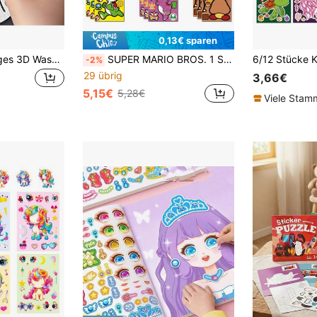
0,13€ sparen
10 Blatt hochwertiges 3D Wasser aktiviertes Expansionspapier - strukturiertes Kunsthandwerkspapier für DIY-Projekte, Partytüten, Belohnungen für Studenten - ideal für Valentinstag, Weihnachten, Neujahr, Geburtstagsgeschenke
SUPER MARIO BROS. 1 Set Charakter-Erstellungs-Aktivitäts-Aufkleberbogen, DIY Mix-and-Match Gesichtsaufkleber, bunte Cartoon-Spiel-Aufkleber, geeignet für Fans und Veranstaltungen
-2%
29 übrig
3,66€
5,15€
5,28€
Viele Sta