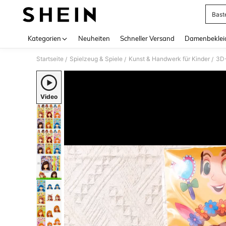
Bast
Use up 
Kategorien
Neuheiten
Schneller Versand
Damenbeklei
Startseite
Spielzeug & Spiele
Kunst & Handwerk für Kinder
3D-
/
/
/
Video