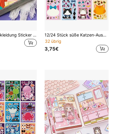
Prinzessin Verkleidung Sticker Spaß, Stickerbuch, Sticker Kunst, Kinder Handgemachtes DIY Aktivitätsbuch
12/24 Stück süße Katzen-Ausdrucks-Aufkleber, Puzzle-Aufkleber, mit denen verschiedene Katzen-Ausdrücke und Zustände erstellt werden können, handgemachte Spielaktivität, Geburtstagsparty-Zubehör, Kunstprojekt-Belohnungen, Feiertagsgeschenke, Geburtstagsdekoration, Schulanfang-Zubehör
32 übrig
3,75€