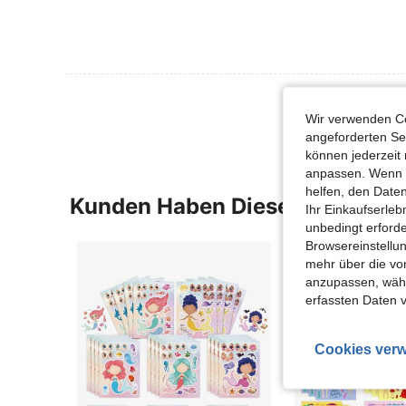
Mehr Bewertung
Wir verwenden Co
angeforderten Ser
können jederzeit 
anpassen. Wenn Si
helfen, den Date
Kunden Haben Diese Artikel A
Ihr Einkaufserle
unbedingt erford
Browsereinstellun
mehr über die vo
anzupassen, wähle
erfassten Daten 
Cookies verw