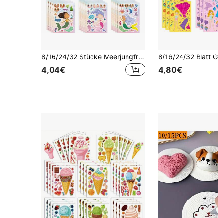
8/16/24/32 Stücke Meerjungfrau-Themen Cartoon Gesichts-Aufkleber, geeignet für DIY Basteleien und Geburtstags-Party Zubehör
4,04€
4,80€