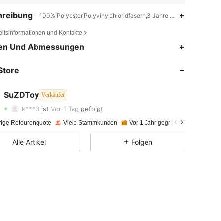
hreibung
100% Polyester,Polyvinylchloridfasern,3 Jahre und älter
eitsinformationen und Kontakte
en Und Abmessungen
4,95
142
4K
Store
4,95
142
4K
4,95
142
4K
SuZDToy
Verkäufer
k***3
ist
Vor 1 Tag
gefolgt
4,95
142
4K
rige Retourenquote
Viele Stammkunden
Vor 1 Jahr gegründet
54K+ Kür
4,95
142
4K
Alle Artikel
Folgen
4,95
142
4K
4,95
142
4K
4,95
142
4K