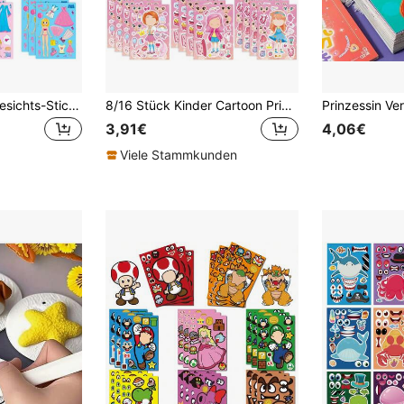
8/16/24/32 Blatt Gesichts-Sticker für Kinder, 8 verschiedene Jungen- und Mädchen-Verkleidungs-Sticker für Kindergeburtstags-Party Geschenke und Bastelbedarf
8/16 Stück Kinder Cartoon Prinzessin Aufkleber, DIY Verkleidungs Aufkleber für Feiertagsparty Geschenktüten, Füllstoffe, Schulbasteleien, Geburtstagsgeschenke
3,91€
4,06€
Viele Stammkunden