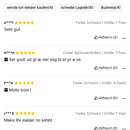
werde ich wieder kaufen
(4)
schnelle Logistik
(6)
Business
(4)
s***l
Farbe: Schwarz / Größe: 1 Paar
Sehr
gut
Hilfreich
(3)
n***n
Farbe: Aprikosenfarben / Größe: 2 Paar
Ser
godt
ud
gl
æ
der
mig
til
at
pr
ø
ve
Hilfreich
(0)
l***e
Farbe: Schwarz / Größe: 4 Paare
Muito
bom
!
Hilfreich
(0)
r***3
Farbe: Schwarz / Größe: 1 Paar
Make
life
eaisier
no
sohbt
Hilfreich
(0)