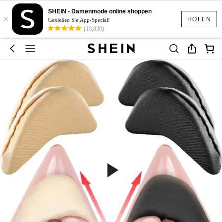
SHEIN - Damenmode online shoppen
×
HOLEN
Genießen Sie App-Special!
(10,830)