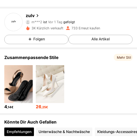
107 Follower
4,85
zulv
m***2
ist
Vor 1 Tag
gefolgt
107 Follower
4,85
3K Kürzlich verkauft
733 Erneut kaufen
107 Follower
4,85
Folgen
Alle Artikel
107 Follower
4,85
Zusammenpassende Stile
Mehr Stil
107 Follower
4,85
107 Follower
4,85
107 Follower
4,85
4
26
,14€
,25€
107 Follower
4,85
Könnte Dir Auch Gefallen
107 Follower
4,85
Empfehlungen
Unterwäsche & Nachtwäsche
Kleidungs-Accessoire