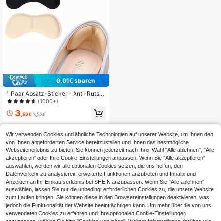
he, Frühling Sommer Auswahl, Brau
tjungferngeschenke, Zimmer, Schla
fzimmerdekoration, Strand, Reisen,
für Männer, für Frauen, Urlaub, niedl
iche Sachen, Muttertagsgeschenk,
Schlafzimmerdekoration, Garten, K
üchendekor, Sommer, Strand, Reise
essentials, Zimmerdekoration, Quet
schspielzeug, Abschluss, Schuhstä
nder, Aufbewahrungssparer, Outdoo
r, Garten, Reiseessentials, tragbar, S
trandessentials, Abschlusszeit, Abs
0,01€ sparen
chlussfeier, Abschlussgeschenk, Ab
1 Paar Absatz-Sticker - Anti-Rutsc
schlussgeschenk, Glückwunsch Ab
h, Anti-Verschleiß, verkleinert Absät
solvent, Glückwunsch Absolvent, J
(1000+)
ze um eine halbe Größe - geeignet f
ahrgangsbester, Schule beenden, A
3
ür High Heels - für Frauen - perfekt
bschlussfeier
,52€
3,53€
es Geschenk für Schuhliebhaber, se
hr beliebt, Schuh-Accessoires Gesc
henkidee
Wir verwenden Cookies und ähnliche Technologien auf unserer Website, um Ihnen den
von Ihnen angeforderten Service bereitzustellen und Ihnen das bestmögliche
Webseitenerlebnis zu bieten. Sie können jederzeit nach Ihrer Wahl "Alle ablehnen", "Alle
akzeptieren" oder Ihre Cookie-Einstellungen anpassen. Wenn Sie "Alle akzeptieren"
auswählen, werden wir alle optionalen Cookies setzen, die uns helfen, den
Datenverkehr zu analysieren, erweiterte Funktionen anzubieten und Inhalte und
Anzeigen an Ihr Einkaufserlebnis bei SHEIN anzupassen. Wenn Sie "Alle ablehnen"
auswählen, lassen Sie nur die unbedingt erforderlichen Cookies zu, die unsere Website
zum Laufen bringen. Sie können diese in den Browsereinstellungen deaktivieren, was
jedoch die Funktionalität der Website beeinträchtigen kann. Um mehr über die von uns
verwendeten Cookies zu erfahren und Ihre optionalen Cookie-Einstellungen