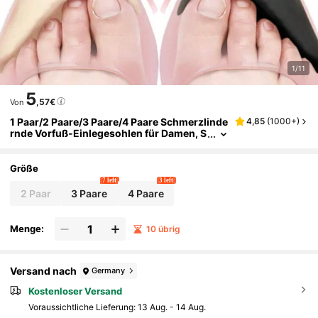
1/11
5
,57€
Von
1 Paar/2 Paare/3 Paare/4 Paare Schmerzlinde
4,85
(
1000+
)
rnde Vorfuß-Einlegesohlen für Damen, S
chwamm-Zehenstopfen, halbe Einleges
ohlen zur Größenanpassung, Schuhgrößen-
Füllstoff, Schutzpolster
Größe
7 left
3 left
2 Paar
3 Paare
4 Paare
Menge:
10 übrig
Versand nach
Germany
Kostenloser Versand
Voraussichtliche Lieferung:
13 Aug. - 14 Aug.