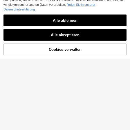
anzupassen, wählen Sie bitte "Cookies verwalten". Weitere Informationen darüber, wie
wir die von uns erfassten Daten verarbeiten,
finden Sie in unserer
Datenschutzerklärung.
Alle ablehnen
Alle akzeptieren
ZUM WARENKORB
Cookies verwalten
JETZT EINKAUFEN
HINZUFÜGEN