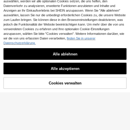
auswählen, werden wir alle optionalen Cookies setzen, die uns helfen, den
Datenverkehr zu analysieren, erweiterte Funktionen anzubieten und Inhalte und
Anzeigen an Ihr Einkaufserlebnis bei SHEIN anzupassen. Wenn Sie "Alle ablehnen"
auswählen, lassen Sie nur die unbedingt erforderlichen Cookies zu, die unsere Website
zum Laufen bringen. Sie können diese in den Browsereinstellungen deaktivieren, was
jedoch die Funktionalität der Website beeinträchtigen kann. Um mehr über die von uns
verwendeten Cookies zu erfahren und Ihre optionalen Cookie-Einstellungen
Ähnliche vorrätige Artikel anzeigen
Alle ansehen
anzupassen, wählen Sie bitte "Cookies verwalten". Weitere Informationen darüber, wie
wir die von uns erfassten Daten verarbeiten,
finden Sie in unserer
Datenschutzerklärung.
10
Alle ablehnen
1 Paar Unisex Kinder Klettverschlus
s Lässig Bequeme rutschfeste Flac
16
,51€
he Sneaker, geeignet für Outdoor-T
1 Paar weiße Kinder-Sportschuhe,
ragen in allen Jahreszeiten
Alle akzeptieren
Campus Outdoor Freizeitschuhe, ei
14
Sorry, dieses Produkt ist ausverkauft.
,34€
14,48€
nfache modische Unisex Kinder-Sk
ateschuhe, Freizeitschuhe für Grun
d- und Mittelschüler
Cookies verwalten
AUSVERKAUFT