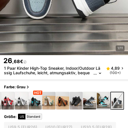
1/11
26
,68€
1 Paar Kinder High-Top Sneaker, Indoor/Outdoor Lä
4,89
ssig Laufschuhe, leicht, atmungsaktiv, beque
(100+)
m, Schülerstil Jungen & Mädchen Schuhe
Farbe: Grau
Größe
:
US
Standard
US9.5
(EUR26)
US10
(EUR27)
US10.5
(EUR28)