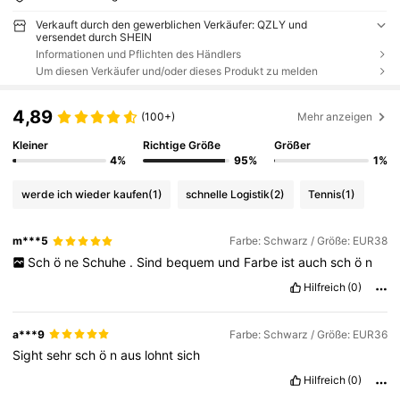
Verkauft durch den gewerblichen Verkäufer: QZLY und
versendet durch SHEIN
Informationen und Pflichten des Händlers
Um diesen Verkäufer und/oder dieses Produkt zu melden
4,89
(100+)
Mehr anzeigen
Kleiner
Richtige Größe
Größer
4%
95%
1%
werde ich wieder kaufen
(1)
schnelle Logistik
(2)
Tennis
(1)
m***5
Farbe: Schwarz / Größe: EUR38
Sch
ö
ne
Schuhe
.
Sind
bequem
und
Farbe
ist
auch
sch
ö
n
Hilfreich
(0)
a***9
Farbe: Schwarz / Größe: EUR36
Sight
sehr
sch
ö
n
aus
lohnt
sich
Hilfreich
(0)