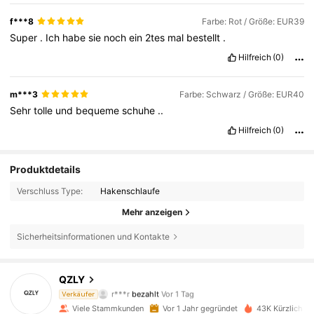
f***8
Farbe: Rot / Größe: EUR39
Super
.
Ich
habe
sie
noch
ein
2tes
mal
bestellt
.
Hilfreich
(0)
m***3
Farbe: Schwarz / Größe: EUR40
Sehr
tolle
und
bequeme
schuhe
..
Hilfreich
(0)
Produktdetails
Verschluss Type:
Hakenschlaufe
Mehr anzeigen
Sicherheitsinformationen und Kontakte
QZLY
3.2K Follower
4,90
r***r
bezahlt
Vor 1 Tag
Verkäufer
l***7
ist
Vor 1 Tag
gefolgt
Viele Stammkunden
Vor 1 Jahr gegründet
43K Kürzlich ve