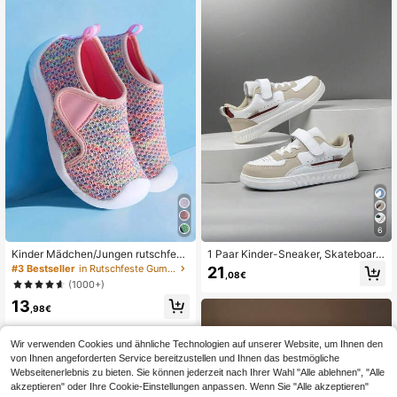
6
Kinder Mädchen/Jungen rutschfest
1 Paar Kinder-Sneaker, Skateboard
e, atmungsaktive, weichsohlige Sp
-Schuhe, Indoor-/Outdoor-Freizeits
#3 Bestseller
in Rutschfeste Gummi-Außensohle Kinder Turnschuhe
21
,08€
ort-Schuhe mit Klettverschluss, gee
portschuhe, Low-Top, leicht, atmun
(1000+)
ignet für Innen, Außen, Schule, Stud
gsaktiv, elastisch, weich, schnelltro
13
enten, Frühling/Sommer/Herbst
cknend, Patchwork
,98€
Wir verwenden Cookies und ähnliche Technologien auf unserer Website, um Ihnen den
von Ihnen angeforderten Service bereitzustellen und Ihnen das bestmögliche
Webseitenerlebnis zu bieten. Sie können jederzeit nach Ihrer Wahl "Alle ablehnen", "Alle
akzeptieren" oder Ihre Cookie-Einstellungen anpassen. Wenn Sie "Alle akzeptieren"