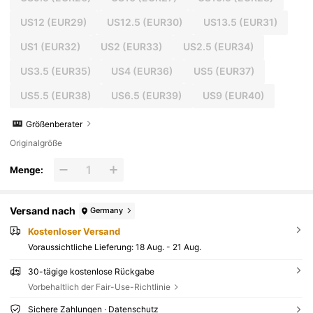
US12
(EUR29)
US12.5
(EUR30)
US13.5
(EUR31)
US1
(EUR32)
US2
(EUR33)
US2.5
(EUR34)
US3.5
(EUR35)
US4
(EUR36)
US5
(EUR37)
US5.5
(EUR38)
US6.5
(EUR39)
US9
(EUR40)
Größenberater
Originalgröße
Menge:
Versand nach
Germany
Kostenloser Versand
Voraussichtliche Lieferung:
18 Aug. - 21 Aug.
30-tägige kostenlose Rückgabe
Vorbehaltlich der Fair-Use-Richtlinie
Sichere Zahlungen · Datenschutz