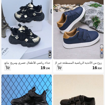
10
زوج من الأحذية الرياضية المسطحة غير ال
حذاء رياضي للأطفال عصري ومريح: مانع
رسمية والمريحة للأطفال من الجنسين م
للانزلاق ، خفيف الوزن ، مسامي ، تصميم
19
16
.19€
.51€
ع إبزيم وحلقة، مناسبة للارتداء في الخارج
خطوط ، سهل الارتداء والخلع ، مثالي للأ
في جميع الفصول
نشطة الرياضية والترفيهية