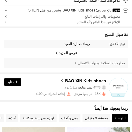
مدفوعات آمنة · حماية الخصوصية
بائع تجاري: BAO XIN Kids shoes وشحن من قبل SHEIN
سوق
معلومات والتزامات البائع
للإبلاغ عن هذا البائع و/أو المنتج
تفاصيل المنتج
نوع الاغلاق:
ربطة صنارة الصيد
عرض المزيد
معلومات السلامة وجهات الاتصال
339 متابعون
4.78
BAO XIN Kids shoes
متابع
3***4
تمت متابعة
منذ 1 يوم
b***a
تتصفح
339 متابعون
4.78
13K+ تم بيعها مؤخرًا
إعادة الشراء من 100+
بائع
ربما يعجبك هذا أيضاً
339 متابعون
4.78
التوصية
معيشة & منزلي
دمى وألعاب
لوازم مدرسية ومكتبية
أحذية
ال
339 متابعون
4.78