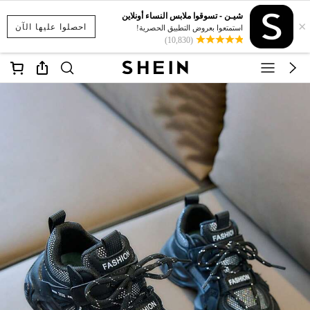
شيـن - تسوقوا ملابس النساء أونلاين
×
احصلوا عليها الآن
استمتعوا بعروض التطبيق الحصرية!
(10,830)