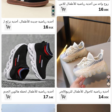
زوج واحد من أحذية رياضية للأطفال للاس
تخدام الخارجي في جميع الفصول، مريحة
16
.88€
وخفيفة الوزن، مناسبة لمناسبات متعددة
أحذية رياضية جديدة للأطفال، أحذية تزلج ل
لأولاد والبنات، أحذية كاجوال عصرية
16
.91€
أحذية رياضية كاجوال للأطفال للربيع/الخر
أحذية رياضية للأطفال لحفلة هالوين الجدي
يف أحذية جري رياضية للجنسين متعددة ا
دة، أحذية سوداء للأولاد والبنات والمراهقي
17
14
.54€
.95€
لاستخدامات موضة سهلة الارتداء
ن و جوارب للأسرة