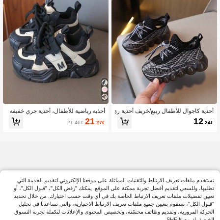
أحذية كاجوال للأطفال ربيع/خريف أحذية ري
أحذية رياضية للأطفال، أحذية جري خفيفة
اضية للجري للأولاد/البنات أحذية متعددة الا
جديدة للخريف للبنات، أحذية سميكة الأرب
21
12
21.46€
.27€
.24€
ستخدامات موضة سهلة الارتداء
طة قابلة للتنفس للأطفال الصغار والأطفا
ل الصغار، أحذية رياضية سميكة للأولاد
نستخدم ملفات تعريف الارتباط والتقنيات المماثلة على موقعنا الإلكتروني لتقديم الخدمة التي
تطلبها، وللسعي لتقديم أفضل تجربة ممكنة على الموقع. يمكنك "رفض الكل"، "قبول الكل"، أو
تعيين تفضيلات ملفات تعريف الارتباط الخاصة بك في أي وقت حسب اختيارك. من خلال تحديد
"قبول الكل"، سنقوم بتعيين جميع ملفات تعريف الارتباط الاختيارية، والتي تساعدنا في تحليل
الحركة المرورية، وتقديم وظائف محسّنة، وتخصيص المحتوى والإعلانات لتكملة تجربة التسوق
الخاصة بك مع SHEIN.