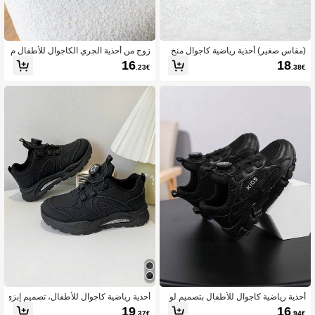
(مقاس صغير) أحذية رياضية كاجوال منخ
زوج من أحذية الجري الكاجوال للأطفال م
فضة الرقبة للأطفال، تصميم نعل ناعم وم
ع خطاف وحلقة، أحذية رياضية يونيسكس
16
18
.23€
.38€
رن، إغلاق بخطاف وحلقة، أحذية يومية لل
للربيع والخريف
شارع والحديقة واللعب والمشي، أحذية خ
فيفة الوزن للأولاد والبنات
أحذية رياضية كاجوال للأطفال بتصميم لو
أحذية رياضية كاجوال للأطفال، تصميم إبزي
حات سوداء، طراز عملي وأنيق للاستخدام
م دوار - تنفس وعدم الانزلاق، مريحة، منا
19
16
.37€
.94€