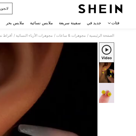
لانجور
 navigate search
فئات
جديد في
سفينة سريعة
ملابس نسائية
ملابس بحر
/
/
/
الصفحة الرئيسية
مجوهرات & ساعات
مجوهرات الأزياء النسائية
أقراط نس
Video