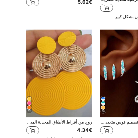
5.62€
ن بشكل كبير
12
16
قرطان جديدان بتصميم قوس متعدد الطبقات مرصع بالماس الأزرق للنساء
زوج من أقراط الأطباق المحدبة المبالغ فيها بشكل أنيق
4.34€