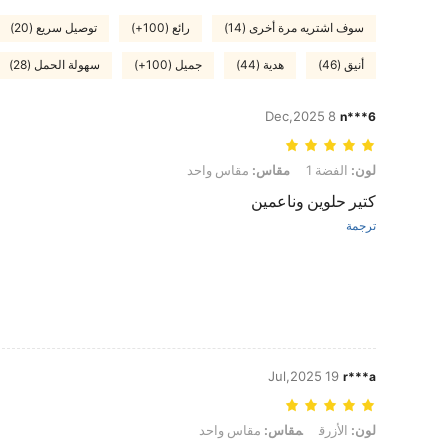
سوف اشتريه مرة أخرى (14)
رائع (100+)
توصيل سريع (20)
أنيق (46)
هدية (44)
جميل (100+)
سهولة الحمل (28)
8 Dec,2025
n***6
لون: الفضة 1, مقاس: مقاس واحد
لون:
الفضة 1
مقاس:
مقاس واحد
كتير حلوين وناعمين
ترجمة
19 Jul,2025
r***a
لون: الأزرق, مقاس: مقاس واحد
لون:
الأزرق
مقاس:
مقاس واحد