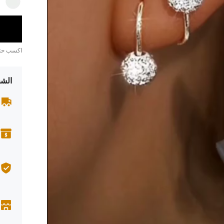
اكسب ح
الشح