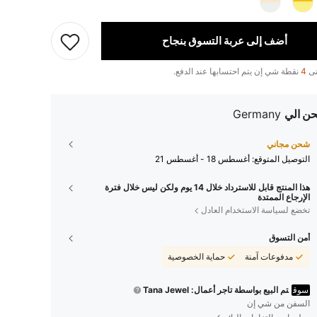
أضف إلى عربة التسوق بنجاح
تى
4
نقطة شي إن يتم احتسابها عند الدفع.
ن الي
Germany
شحن مجاني
التوصيل المتوقع:
أغسطس 18 - أغسطس 21
هذا المنتج قابل للاسترداد خلال 14 يوم ولكن ليس خلال فترة
الإرجاع الممتدة
تخضع لسياسة الاستخدام العادل
أمن التسوق
مدفوعات آمنة
حماية الخصوصية
سوق
تم البيع بواسطة تاجر أعمال: Tana Jewel
السفن من شي إن