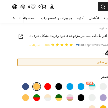
0
0
شة
الأطفال
أحذية
مجوهرات واكسسوارات
الصحة والجمال
منسوجات 
زوج من أقراط ذات مسامير مزدوجة فاخرة وفريدة بشكل حرف s
SKU: sj2502085244
(1000+ تعليقات)
PRICE AND AVAILABIL
 مجاني
صفر