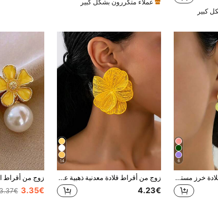
عملاء متكررون بشكل كبير
ل كبير
14
6
زوج واحد من أقراط قلادة خرز مستديرة بسيطة، إكسسوار مجوهرات للنساء، هدية حفلة، هدية عيد ميلاد
زوج من أقراط قلادة معدنية ذهبية عتيقة ذات نقوش زهرية، مناسبة للنساء للاستخدام اليومي والحفلات والمناسبات والهدايا
3.35€
4.23€
3.37€