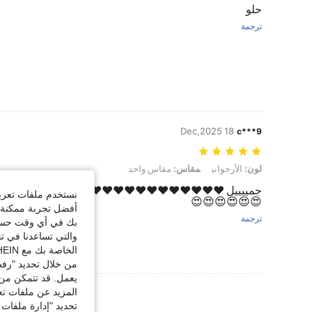
حلو
ترجمة
18 Dec,2025
c***9
لون: الأرجواني, مقاس: مقاس واحد
لون:
الأرجواني
مقاس:
مقاس واحد
جمييييل ❤️❤️❤️❤️❤️❤️❤️❤️❤️❤️❤️❤️😘😍😍😍😍😍😍
نستخدم ملفات تعريف 
😍😍😍😍😍😍
أفضل تجربة ممكنة ع
ترجمة
بك في أي وقت حسب ا
والتي تساعدنا في ت
الخاصة بك مع SHEIN.
من خلال تحديد "رفض
يعمل. قد تتمكن من 
عرض المزيد من ا
المزيد عن ملفات تع
تحديد "إدارة ملفات 