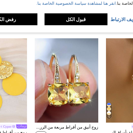
اصة بنا.
انقر هنا لمشاهدة سياسة الخصوصية الخاصة بنا.
يف الارتباط
قبول الكل
رفض الك
12
زوج أنيق من أقراط مربعة من الزركونيا المكعبة الصفراء، هدية إكسسوارات زخرفية للنساء، مناسبة للمواعدة
Cyper
زوج من الأقراط الطويلة بأوراق الزهور ورقيقة الأوراق، أقراط نسائية أنيقة صفراء اللون على الموضة القديمة مناسبة للحفلات والمهرجانات