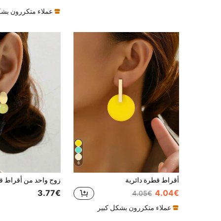
عملاء متكررون بشك
6
أقراط قطرة دائرية
3.77€
4.04€
4.05€
عملاء متكررون بشكل كبير