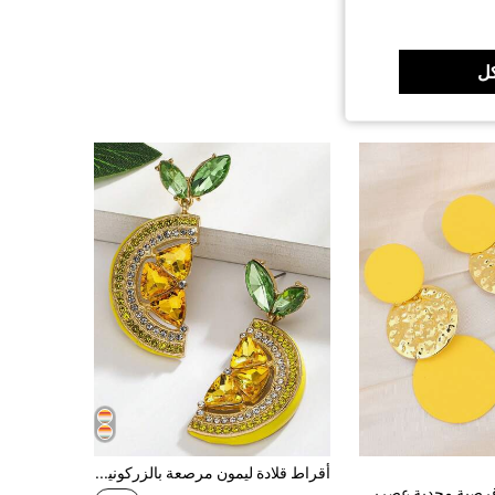
ل
أقراط قلادة ليمون مرصعة بالزركونيا المكعبة الفاخرة بتصميم شخصي جديد، أقراط فاكهة بأسلوب أوروبي وأمريكي للنساء، مناسبة للارتداء اليومي والهدايا
زوج من أقراط قرصية محدبة عصرية، مناسبة للارتداء اليومي