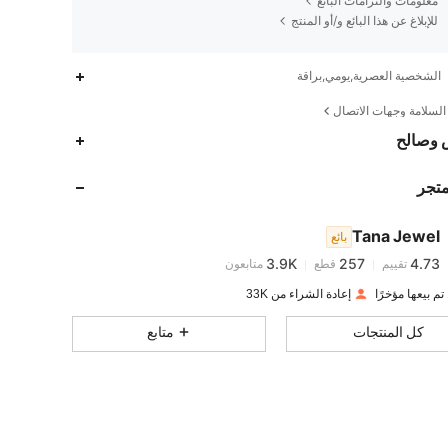
معلومات والتزامات البائع
للإبلاغ عن هذا البائع و/أو المنتج
الشخصية العصرية,يومي,براقة
لسلامة وجهات الاتصال
3.9K
257
4.73
 وصالح
متجر
3.9K
257
4.73
Tana Jewel
بائع
3.9K
257
4.73
تقييم
قطع
متابعون
m***e
تم دفع
منذ 1 يوم
إعادة الشراء من 33K
3.9K
257
4.73
كل المنتجات
متابع
3.9K
257
4.73
3.9K
257
4.73