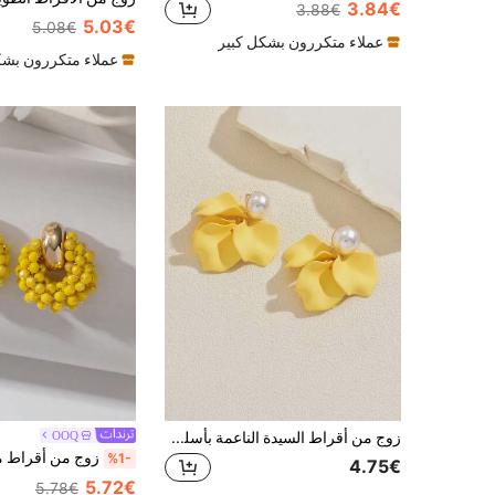
3.84€
3.88€
5.03€
5.08€
عملاء متكررون بشكل كبير
عملاء متكررون بشك
زوج من أقراط السيدة الناعمة بأسلوب العطلة، مصنوعة من سبائك معدنية بشكل بتلة مع لؤلؤ مزيف، بتلة صفراء باهتة مع لؤلؤ لامع، مناسبة للتنسيق اليومي للنساء، هدايا الحفلات، التنقل، الحفلات الراقية، الخروج، التصوير، التسوق، المواعدة
OOQ
%1-
4.75€
5.72€
5.78€