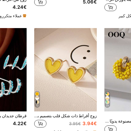
5.06€
4.24€
ل كبير
عملاء متكررو
12
29
زوج أقراط ذات شكل قلب بتصميم بسيط عصري، متعددة الاستخدامات للارتداء اليومي
زوج من أقراط مصنوعة يدويًا بأسلوب بوهيمي مزينة بالكريستال الاصطناعي وحبات البذور، أقراط دائرية هندسية صغيرة، هدية مجوهرات عصرية لعيد الحب، عيد الأم، الزفاف، الأصدقاء والأزواج، مناسبة للاستخدام اليومي، العطلات، والحفلات (ألوان حبات البذور المصنوعة يدويًا والكمية والوضع عشوائية)
4.22€
3.94€
3.95€