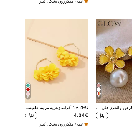
عملاء متكررون بشكل كبير
11
7
زوج من أقراط الزهور والخرز على الطراز الفرنسي الأصفر الحد الأدنى، مناسبة للبنات المراهقات للارتداء اليومي
NAIZHU أقراط زهرية مزينة حلقية هدايا عيد الأم، عيد الأم، عيد الحب
4.34€
عملاء متكررون بشكل كبير