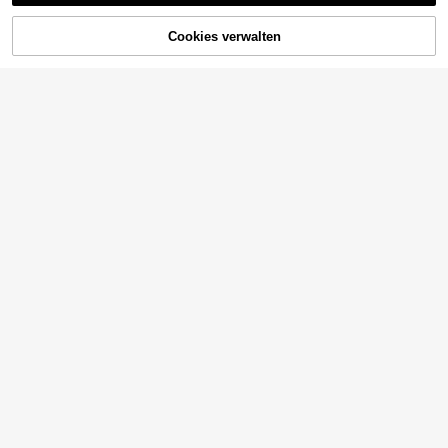
Cookies verwalten
ZUM WARENKORB HINZUFÜGEN