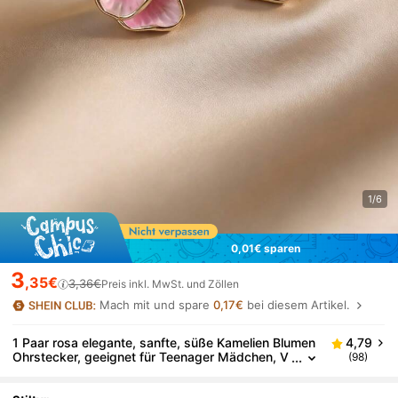
1/6
0,01€ sparen
3
,35€
3,36€
Preis inkl. MwSt. und Zöllen
Mach mit und spare
0,17€
bei diesem Artikel.
1 Paar rosa elegante, sanfte, süße Kamelien Blumen
4,79
Ohrstecker, geeignet für Teenager Mädchen, V
(98)
alentinstag, Alltagstragen, Feste