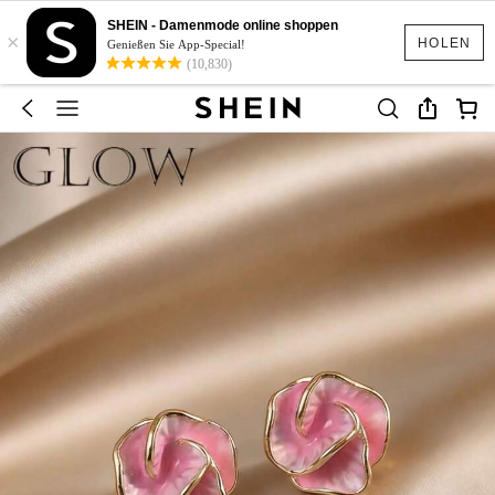
SHEIN - Damenmode online shoppen
×
HOLEN
Genießen Sie App-Special!
(10,830)