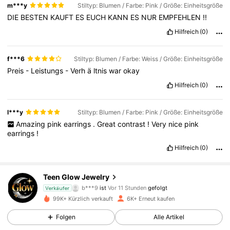
m***y
Stiltyp: Blumen / Farbe: Pink / Größe: Einheitsgröße
DIE
BESTEN
KAUFT
ES
EUCH
KANN
ES
NUR
EMPFEHLEN
!!
Hilfreich
(0)
f***6
Stiltyp: Blumen / Farbe: Weiss / Größe: Einheitsgröße
Preis
-
Leistungs
-
Verh
ä
ltnis
war
okay
Hilfreich
(0)
l***y
Stiltyp: Blumen / Farbe: Pink / Größe: Einheitsgröße
Amazing
pink
earrings
.
Great
contrast
!
Very
nice
pink
earrings
!
Hilfreich
(0)
1.8K Follower
4,71
Teen Glow Jewelry
b***9
ist
Vor 11 Stunden
gefolgt
n***a
ist am Durchsuchen
Verkäufer
1.8K Follower
4,71
99K+ Kürzlich verkauft
6K+ Erneut kaufen
Folgen
Alle Artikel