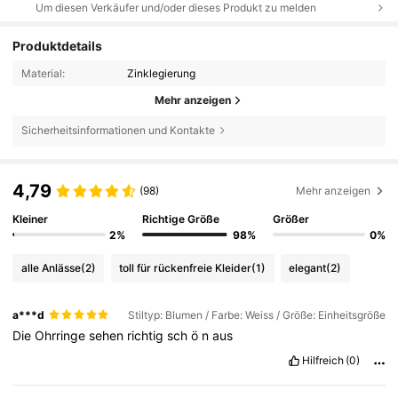
Um diesen Verkäufer und/oder dieses Produkt zu melden
Produktdetails
Material:
Zinklegierung
Mehr anzeigen
Sicherheitsinformationen und Kontakte
4,79
(98)
Mehr anzeigen
Kleiner
Richtige Größe
Größer
2%
98%
0%
alle Anlässe
(2)
toll für rückenfreie Kleider
(1)
elegant
(2)
a***d
Stiltyp: Blumen / Farbe: Weiss / Größe: Einheitsgröße
Die
Ohrringe
sehen
richtig
sch
ö
n
aus
Hilfreich
(0)