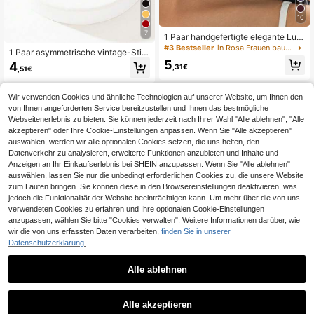
10
7
1 Paar handgefertigte elegante Lux
us-Ohrringe mit Farbverlauf, Batik-
#3 Bestseller
in Rosa Frauen baumeln Ohrringe
1 Paar asymmetrische vintage-Stil
Design, rosa Tropfen-Ölschicht und
Perle Tropfen Ohrringe, eleganter el
5
4
Auberginenblüten-Anhänger für Fra
,31€
,51€
eganter Schmuck für Frauen
uen, Geschenk für sie
Wir verwenden Cookies und ähnliche Technologien auf unserer Website, um Ihnen den
von Ihnen angeforderten Service bereitzustellen und Ihnen das bestmögliche
Webseitenerlebnis zu bieten. Sie können jederzeit nach Ihrer Wahl "Alle ablehnen", "Alle
akzeptieren" oder Ihre Cookie-Einstellungen anpassen. Wenn Sie "Alle akzeptieren"
auswählen, werden wir alle optionalen Cookies setzen, die uns helfen, den
Datenverkehr zu analysieren, erweiterte Funktionen anzubieten und Inhalte und
Anzeigen an Ihr Einkaufserlebnis bei SHEIN anzupassen. Wenn Sie "Alle ablehnen"
auswählen, lassen Sie nur die unbedingt erforderlichen Cookies zu, die unsere Website
zum Laufen bringen. Sie können diese in den Browsereinstellungen deaktivieren, was
jedoch die Funktionalität der Website beeinträchtigen kann. Um mehr über die von uns
verwendeten Cookies zu erfahren und Ihre optionalen Cookie-Einstellungen
anzupassen, wählen Sie bitte "Cookies verwalten". Weitere Informationen darüber, wie
wir die von uns erfassten Daten verarbeiten,
finden Sie in unserer
Datenschutzerklärung.
Alle ablehnen
Alle akzeptieren