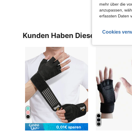
mehr über die vo
anzupassen, wähle
erfassten Daten 
Cookies verw
Kunden Haben Diese Artikel A
0,01€ sparen