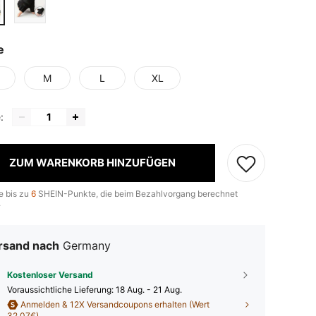
e
M
L
XL
:
ZUM WARENKORB HINZUFÜGEN
e bis zu
6
SHEIN-Punkte, die beim Bezahlvorgang berechnet
.
rsand nach
Germany
Kostenloser Versand
Voraussichtliche Lieferung:
18 Aug. - 21 Aug.
Anmelden & 12X Versandcoupons erhalten (Wert
32,07€)