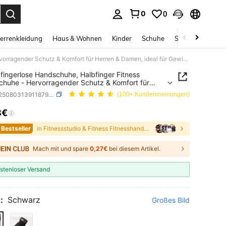
0
0
ess Enter to select.
errenkleidung
Haus & Wohnen
Kinder
Schuhe
Schmuck & Acces
1 Paar fingerlose Handschuhe, Halbfinger Fitness Handschuhe - Hervorragender Schutz & Komfort für Herren & Damen, ideal für Gewichtheben & Fitness Training, schwarz mit verstellbarem Handgelenkriemen, atmungsaktives Polyestermesh, Gym Zubehör
 fingerlose Handschuhe, Halbfinger Fitness
huhe - Hervorragender Schutz & Komfort für
 & Damen, ideal für Gewichtheben & Fitness
SKU: st25080313911879653
(100+ Kundenmeinungen)
ng, schwarz mit verstellbarem Handgelenkriemen,
gsaktives Polyestermesh, Gym Zubehör
8€
ICE AND AVAILABILITY
 Bestseller
in Fitnessstudio & Fitness Fitnesshandschuhe
Mach mit und spare
0,27€
bei diesem Artikel.
stenloser Versand
:
Schwarz
Großes Bild