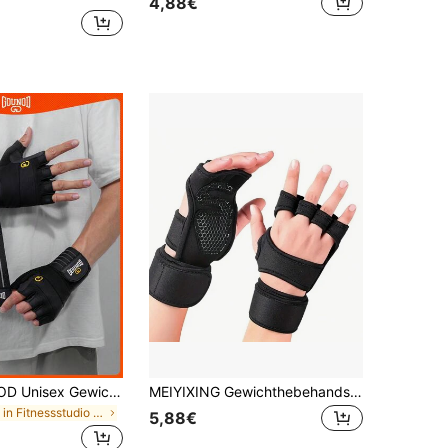
4,88€
1 Paar GOUNOD Unisex Gewichthebe-Handschuhe mit hervorragendem Griff für Gewichtheben, Übungen, Training, Klimmzüge.
MEIYIXING Gewichthebehandschuhe mit Handgelenksstütze für Männer Frauen Fitness Krafttraining Powerlifting Handflächenschutz Handschuhe Fitnessstudio Zubehör, Sport, Fitnessstudio, Heimübung, Sportaccessoires, Fitnessstudio Zubehör, CrossFit Zubehör
in Fitnessstudio & Fitness Fitnesshandschuhe
5,88€