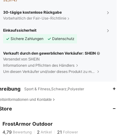
30-tägige kostenlose Rückgabe
Vorbehaltlich der Fair-Use-Richtlinie
Einkaufssicherheit
Sichere Zahlungen
Datenschutz
Verkauft durch den gewerblichen Verkäufer: SHEIN
Versendet von SHEIN
Informationen und Pflichten des Händlers
Um diesen Verkäufer und/oder dieses Produkt zu melden
hreibung
Sport & Fitness,Schwarz,Polyester
eitsinformationen und Kontakte
Store
FrostArmor Outdoor
4,79
2
21
Bewertung
Artikel
Follower
k***n
bezahlt
Vor 1 Tag