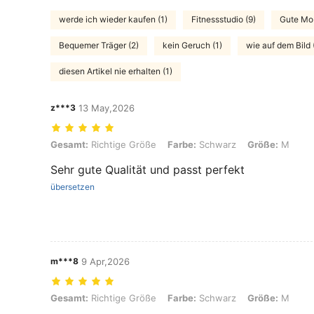
werde ich wieder kaufen (1)
Fitnessstudio (9)
Gute Mobi
Bequemer Träger (2)
kein Geruch (1)
wie auf dem Bild 
diesen Artikel nie erhalten (1)
z***3
13 May,2026
Gesamt: Richtige Größe, Farbe: Schwarz, Größe: M
Gesamt:
Richtige Größe
Farbe:
Schwarz
Größe:
M
Sehr gute Qualität und passt perfekt
übersetzen
m***8
9 Apr,2026
Gesamt: Richtige Größe, Farbe: Schwarz, Größe: M
Gesamt:
Richtige Größe
Farbe:
Schwarz
Größe:
M