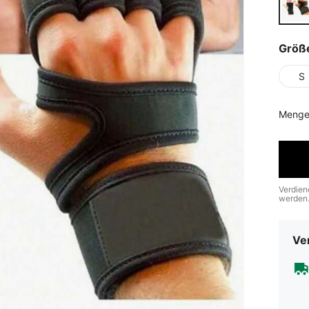
Größ
S
Menge
Verdien
werden
Ve