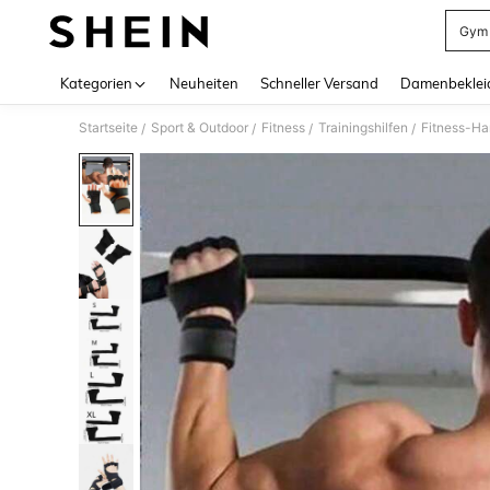
Gym 
Use up 
Kategorien
Neuheiten
Schneller Versand
Damenbeklei
Startseite
Sport & Outdoor
Fitness
Trainingshilfen
Fitness-H
/
/
/
/