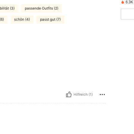
6.3K 
lität (3)
passende Outfits (2)
(6)
schön (4)
passt gut (7)
Hilfreich (1)