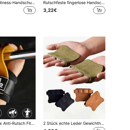
Rutschfeste Fitness-Handschuhe mit halben Fingern und Klettverschluss, leichte fingerlose atmungsaktive Gewichtheber-Handschuhe für Damen und Herren, Gym-Handschuhe für Outdoor, Jagd, Klettern, Wandern, Fahrrad, Hanteltraining, Sportausrüstung, unverzichtbares Gym-Zubehör
Rutschfeste fingerlose Handschuhe mit vollständigem Handflächenschutz, atmungsaktive Fitnesshandschuhe für Männer und Frauen, halbfingerige Fahrradhandschuhe, Trainingshandschuhe für Gewichtheben, Fitness, Klimmzüge, Fitnessgeräte, Fahrradzubehör, Outdoor-Sportausrüstung
3,22€
2 Stück Unisex Anti-Rutsch Fitness Handschuhe, Handgelenk- und Handflächen-Stützhandschuhe, geeignet für hochintensives Gewichtheben, Klimmzüge, Handflächenschutz Stangen Anti-Rutsch Handgelenkband, Bankdrücken, Klimmzüge, geeignet für Sport, Fitnessstudio, Heimtraining, Damen Fitness Handschuhe, Boxhandschuhe, Fitness Handschuhe, Herren Fitness Handschuhe
2 Stück echte Leder Gewichthebe-Handschuhe, Handflächen-Schutz, unisex, geeignet für Fitness, Gymnastik, Griffstärke, Klimmzüge, Gewichtstraining. Bitte beachten Sie die Größe und Abmessungen vor dem Kauf.