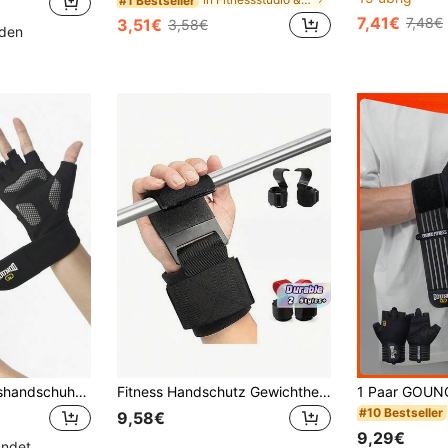
#1 Bestseller
7,41€
7,48€
3,51€
3,58€
nden
GOUNOD Trainingshandschuhe für Herren und Damen, Gewichtheberhandschuhe mit hervorragendem Griff, leichte Fitnesshandschuhe für Radfahren, Fitness, Training, Klettern und Rudern. Geeignet für Radfahren, Motorradfahren und Skifahren, schwarze Handschuhe
Fitness Handschutz Gewichtheben Haken, strapazierfähiges Gewichtheben Handgelenkband, geeignet für Klimmzüge, Hanteln, Kettlebell Klimmzüge, Gym Training, Dicke Griff Handgelenk Haken, geeignet für Gewichtheben, Spannung und Krafttraining, Fitness Zubehör für Männer und Frauen
#10 Bestseller
9,58€
9,29€
ündet