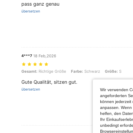
pass ganz genau
übersetzen
4***7
18 Feb,2026
Gesamt: Richtige Größe, Farbe: Schwarz, Größe: S
Gesamt:
Richtige Größe
Farbe:
Schwarz
Größe:
S
Gute Qualität, sitzen gut.
übersetzen
Wir verwenden Co
angeforderten Ser
können jederzeit 
anpassen. Wenn Si
helfen, den Date
Ihr Einkaufserle
unbedingt erford
Browsereinstellun
Mehr Bewertung