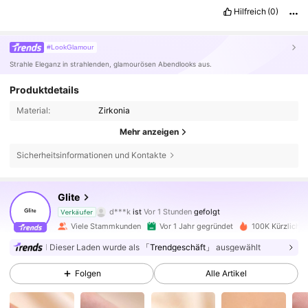
Hilfreich
(0)
#LookGlamour
Strahle Eleganz in strahlenden, glamourösen Abendlooks aus.
Produktdetails
Material:
Zirkonia
Mehr anzeigen
Sicherheitsinformationen und Kontakte
21K Follower
4,89
Glite
d***k
ist
Vor 1 Stunden
gefolgt
j***e
ist am Durchsuchen
Verkäufer
21K Follower
4,89
Viele Stammkunden
Vor 1 Jahr gegründet
100K Kürzlich v
Dieser Laden wurde als
「Trendgeschäft」
ausgewählt
21K Follower
4,89
Folgen
Alle Artikel