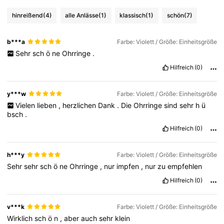
hinreißend
(4)
alle Anlässe
(1)
klassisch
(1)
schön
(7)
b***a
Farbe: Violett / Größe: Einheitsgröße
Sehr
sch
ö
ne
Ohrringe
.
Hilfreich
(0)
y***w
Farbe: Violett / Größe: Einheitsgröße
Vielen
lieben
,
herzlichen
Dank
.
Die
Ohrringe
sind
sehr
h
ü
bsch
.
Hilfreich
(0)
h***y
Farbe: Violett / Größe: Einheitsgröße
Sehr
sehr
sch
ö
ne
Ohrringe
,
nur
impfen
,
nur
zu
empfehlen
Hilfreich
(0)
v***k
Farbe: Violett / Größe: Einheitsgröße
Wirklich
sch
ö
n
,
aber
auch
sehr
klein