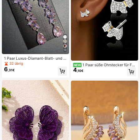
13
1 Paar Luxus-Diamant-Blatt- und W
assertropfen-Ohrringe, geeignet als
32 übrig
1 Paar süße Ohrstecker für Fra
NEW
Zubehör für Hochzeit, Abschlussbal
6
4
uen, Hochzeit Verlobung Party Sch
,31€
,10€
l und Partys von Frauen
muck, Valentinstag Geschenk