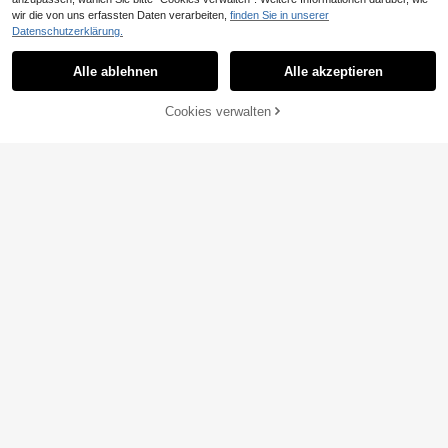
wir die von uns erfassten Daten verarbeiten,
finden Sie in unserer
Datenschutzerklärung.
Alle ablehnen
Alle akzeptieren
Cookies verwalten
ZUM WARENKORB HINZUFÜGEN