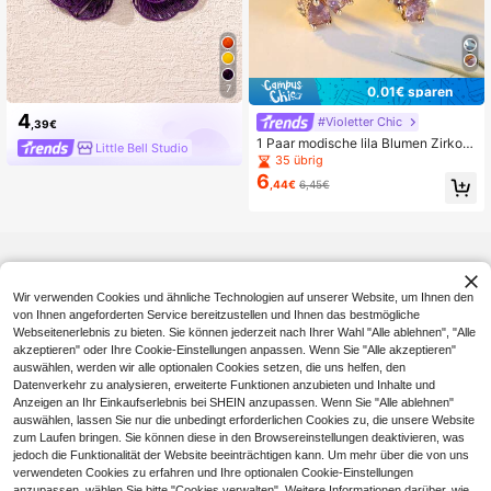
7
0,01€ sparen
4
#Violetter Chic
,39€
1 Paar modische lila Blumen Zirkoni
Little Bell Studio
a Ohrstecker, elegantes vielseitiges
35 übrig
Schmuckgeschenk für sie, perfekt f
6
,44€
6,45€
ür Jahrestag oder Feiertage
Wir verwenden Cookies und ähnliche Technologien auf unserer Website, um Ihnen den
von Ihnen angeforderten Service bereitzustellen und Ihnen das bestmögliche
Webseitenerlebnis zu bieten. Sie können jederzeit nach Ihrer Wahl "Alle ablehnen", "Alle
akzeptieren" oder Ihre Cookie-Einstellungen anpassen. Wenn Sie "Alle akzeptieren"
auswählen, werden wir alle optionalen Cookies setzen, die uns helfen, den
Datenverkehr zu analysieren, erweiterte Funktionen anzubieten und Inhalte und
Anzeigen an Ihr Einkaufserlebnis bei SHEIN anzupassen. Wenn Sie "Alle ablehnen"
auswählen, lassen Sie nur die unbedingt erforderlichen Cookies zu, die unsere Website
zum Laufen bringen. Sie können diese in den Browsereinstellungen deaktivieren, was
jedoch die Funktionalität der Website beeinträchtigen kann. Um mehr über die von uns
verwendeten Cookies zu erfahren und Ihre optionalen Cookie-Einstellungen
anzupassen, wählen Sie bitte "Cookies verwalten". Weitere Informationen darüber, wie