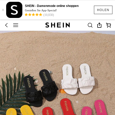
SHEIN - Damenmode online shoppen
×
HOLEN
Genießen Sie App-Special!
(10,830)