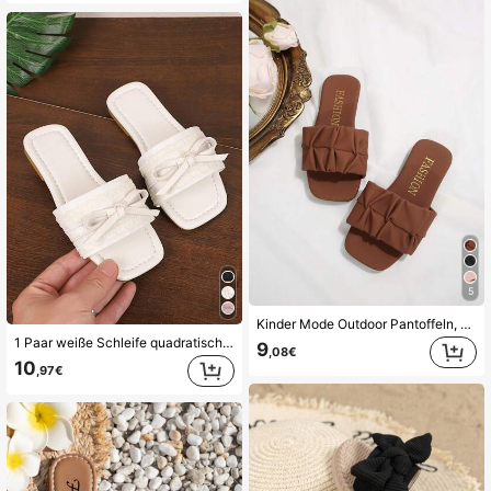
5
Kinder Mode Outdoor Pantoffeln, Quadratische Zehenform Flache Schuhe, Einteilige Sandalen, Neue Stilvolle Elegante Minimalistische Europäische und Amerikanische Mädchen Schuhe, Hochwertige Strandpantoffeln
1 Paar weiße Schleife quadratische Zehen Slide Sandalen, offene Zehen weiche Sohle rutschfest Slip-On Design, modische minimalistische Strand Flip Flops, geeignet für weibliche Schülerinnen für den täglichen Schulalltag, Ausflüge, Urlaub, Frühling/Sommer neuer Stil
9
,08€
10
,97€