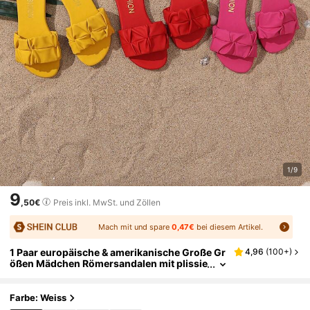
1/9
9
,50€
Preis inkl. MwSt. und Zöllen
Mach mit und spare
0,47€
bei diesem Artikel.
1 Paar europäische & amerikanische Große Gr
4,96
(
100+
)
ößen Mädchen Römersandalen mit plissie
rter Schleife 3D-Dekor, weiches PU-Gewe
be, 3D-Schleife plissiertes Design, runde Zeh
enpartie mit Peep-Zehen, flache rutschfeste l
Farbe: Weiss
eichte bequeme Freizeitsandalen für den tägli