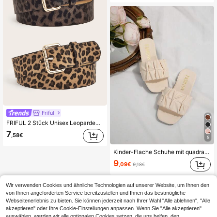
Friful
FRIFUL 2 Stück Unisex Leoparden Tierdruck PU Leder Mode Lässig Gürtel, geeignet für alle Jahreszeiten Sommer, Schule Herbst, Herbst, Halloween
7
,58€
5
Kinder-Flache Schuhe mit quadratischer Zehenpartie, Einteilige Sandalen, Mädchen Outdoor Strandpantoffeln
9
,09€
9,18€
Wir verwenden Cookies und ähnliche Technologien auf unserer Website, um Ihnen den
von Ihnen angeforderten Service bereitzustellen und Ihnen das bestmögliche
Webseitenerlebnis zu bieten. Sie können jederzeit nach Ihrer Wahl "Alle ablehnen", "Alle
akzeptieren" oder Ihre Cookie-Einstellungen anpassen. Wenn Sie "Alle akzeptieren"
auswählen, werden wir alle optionalen Cookies setzen, die uns helfen, den