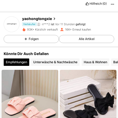
Hilfreich
(0)
4.4K Follower
4,82
yaohongtongxie
n***2
ist
Vor 11 Stunden
gefolgt
Verkäufer
E***A
ist am Durchsuchen
4.4K Follower
4,82
93K+ Kürzlich verkauft
16K+ Erneut kaufen
Folgen
Alle Artikel
4.4K Follower
4,82
Könnte Dir Auch Gefallen
Empfehlungen
Unterwäsche & Nachtwäsche
Haus & Wohnen
Ba
4.4K Follower
4,82
4.4K Follower
4,82
4.4K Follower
4,82
4.4K Follower
4,82