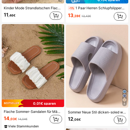
Kinder Mode Strandlatschen Flache Sandalen, leicht rutschfest und abriebfest PU Quadratische Zehenform Flache Strandlatschen, Europäischer und Amerikanischer beliebter Urlaubsstrand, Frühling/Sommer
1 Paar Herren Schlupfslippers mit einfarbiger Kork- und PU-Sohle, rutschfest, runde Zehenpartie, ideal für den Sommer
-1%
11
13
,46€
,28€
13,43€
0,01€ sparen
8
Flache Sommer-Sandalen für Mädchen für den Außen- und Strandbereich, modisch gestaltet
Sommer Neue Stil dicken-soled weichen Boden rutschfeste bequeme Outdoor-Leichtgewicht Urlaub Beach Slipper, vielseitigen Schuh
14
12
,03€
14,04€
,06€
Viele Stammkunden