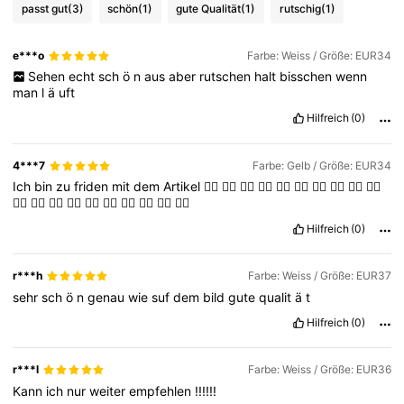
passt gut
(3)
schön
(1)
gute Qualität
(1)
rutschig
(1)
e***o
Farbe: Weiss / Größe: EUR34
Sehen
echt
sch
ö
n
aus
aber
rutschen
halt
bisschen
wenn
man
l
ä
uft
Hilfreich
(0)
4***7
Farbe: Gelb / Größe: EUR34
Ich
bin
zu
friden
mit
dem
Artikel
👍🏻
👍🏻
👍🏻
👍🏻
👍🏻
👍🏻
👍🏻
👍🏻
👍🏻
👍🏻
👍🏻
👍🏻
👍🏻
👍🏻
👍🏻
👍🏻
👍🏻
👍🏻
👍🏻
👍🏻
Hilfreich
(0)
r***h
Farbe: Weiss / Größe: EUR37
sehr
sch
ö
n
genau
wie
suf
dem
bild
gute
qualit
ä
t
Hilfreich
(0)
r***l
Farbe: Weiss / Größe: EUR36
Kann
ich
nur
weiter
empfehlen
!!!!!!