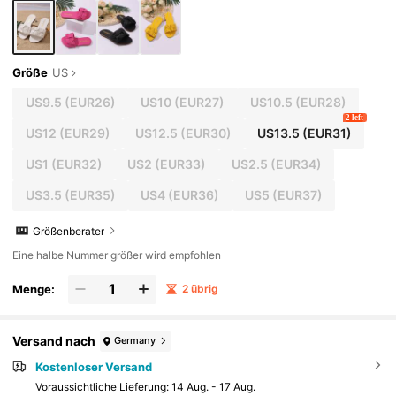
chen Gebrauch, Partys, Ausflüge, Urlaub, So
mmer am Meer, neuer Stil
Größe
US
US9.5
(EUR26)
US10
(EUR27)
US10.5
(EUR28)
2 left
US12
(EUR29)
US12.5
(EUR30)
US13.5
(EUR31)
US1
(EUR32)
US2
(EUR33)
US2.5
(EUR34)
US3.5
(EUR35)
US4
(EUR36)
US5
(EUR37)
Größenberater
Eine halbe Nummer größer wird empfohlen
Menge:
2 übrig
Versand nach
Germany
Kostenloser Versand
Voraussichtliche Lieferung:
14 Aug. - 17 Aug.