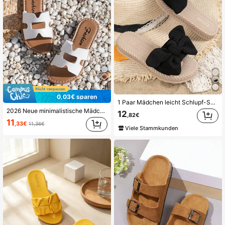
0,03€ sparen
1 Paar Mädchen leicht Schlupf-Schlappen mit Schleife, Simplistic Design
2026 Neue minimalistische Mädchen Flache Sandalen, Weich & Bequem, Atmungsaktiv für Strand & Alltag Outfit, Mode Kleinkind Sandalen
12
,82€
11
,33€
11,36€
Viele Stammkunden