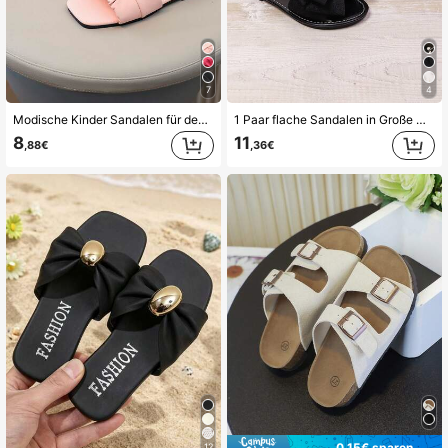
4.4K Follower
4,82
7
4
Modische Kinder Sandalen für den Außeneinsatz im Sommer, Schläppchen mit quadratischer Zehenform, Sandalen, Neue Stil Mädchen Schuhe, sehr attraktive Strandschuhe
1 Paar flache Sandalen in Große Größen für Mädchen/kleine Mädchen, dekoriert mit glänzenden Perlen und Schmetterlingsmuster, elastische Schnürsenkel, rundes Zehendesign, rutschfest, modische und süße römische Stil Sandalen, geeignet für den täglichen Gebrauch, Party, Urlaub, Lässig, 2025 Neuankömmling
4.4K Follower
4,82
8
11
,88€
,36€
4.4K Follower
4,82
4.4K Follower
4,82
0,15€ sparen
12