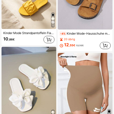
12
Kinder Mode Strandpantoffeln Flache Sandalen Leicht Rutschfest Verschleißfest PU Runde Zehenpartie Flache Mode Sandalen Europäisch und Amerikanisch Bestseller Urlaub Strand Frühling Sommer
Kinder Mode-Hausschuhe mit weicher Sohle, leichte Strandschuhe mit verstellbarem Spann, Größe fällt klein aus, Empfehlung: 2 Größen größer bestellen
-4%
10
20 übrig
,86€
12
,55€
13,16€