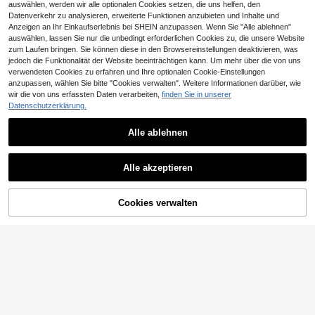
mit Kuhmuster, dicke und warme K
14 übrig
auswählen, werden wir alle optionalen Cookies setzen, die uns helfen, den
3 Paar Damen luftige, atmungsakti
orallenfleece-Strümpfe, weich und
5
Datenverkehr zu analysieren, erweiterte Funktionen anzubieten und Inhalte und
ve Netzstrick Socken mit offenem
#3 Bestseller
in Tupfen Damen Crew Socken
,58€
bequem
Bund, dünne Socken geeignet für G
Anzeigen an Ihr Einkaufserlebnis bei SHEIN anzupassen. Wenn Sie "Alle ablehnen"
6
,18€
roße Größen, Schwangere, Mittelalt
auswählen, lassen Sie nur die unbedingt erforderlichen Cookies zu, die unsere Website
er und Senioren, Sommer, Herbst S
zum Laufen bringen. Sie können diese in den Browsereinstellungen deaktivieren, was
ocken
jedoch die Funktionalität der Website beeinträchtigen kann. Um mehr über die von uns
verwendeten Cookies zu erfahren und Ihre optionalen Cookie-Einstellungen
anzupassen, wählen Sie bitte "Cookies verwalten". Weitere Informationen darüber, wie
wir die von uns erfassten Daten verarbeiten,
finden Sie in unserer
Datenschutzerklärung.
Alle ablehnen
4
12/10/6/5/3/1 Paar Damen Rüschen
Ähnliche vorrätige Artikel anzeigen
Alle ansehen
4
Socken bis zur Wade, einfarbig im I
ZUJO
,18€
Alle akzeptieren
ns-Stil, geeignet für ganzjährigen tä
ZUJO 2 Paar Damen Korallenfleece
Sorry, dieses Produkt ist ausverkauft.
glichen Gebrauch [Größe 36-45]
5
Halloween Mittelhohe Socken, Geis
,58€
t & Kürbis Muster, geeignet für Herb
Cookies verwalten
AUSVERKAUFT
st/Winter, Haussocken, zufällige Far
be
0,01€ sparen
1 Paar einfarbige, dicke Socken in
4
Wadenlänge, geeignet für den tägli
1/6 Paar Damen Socken in Majoran
,35€
4,36€
chen Gebrauch, Herbst
4
-Farbe mit Blumenmuster, süße Vint
,44€
age Blumenmuster Socken, Ins-Stil
College-Stil Socken, geeignet für t
ägliche Lässig, Sport, Arbeit, Ausflü
ge, Geschenke und verschiedene A