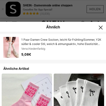
SHEIN - Damenmode online shoppen
×
HOLEN
Genießen Sie App-Special!
(10,830)
Ähnlich
1 Paar Damen Crew Socken, leicht für Frühling/Sommer, Y2K
süßer & cooler Stil, weich & atmungsaktiv, hohe Elastizität
feuchtigkeitsableitend, strapazierfähig nicht einengend,
Verschiedenfarbig
geeignet für täglichen Gebrauch, leichte Outdoor-Sportarten,
5,08€
Damen Casual Crew Sport Socken
Ähnliche Artikel