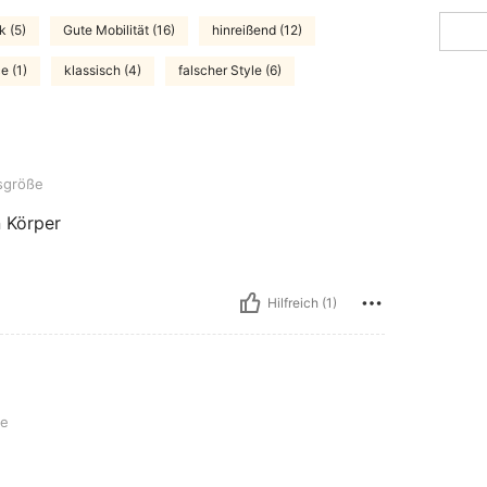
k (5)
Gute Mobilität (16)
hinreißend (12)
e (1)
klassisch (4)
falscher Style (6)
sgröße
n Körper
Hilfreich (1)
ße