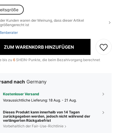
heitsgröße
der Kunden waren der Meinung, dass dieser Artikel
größengerecht ist
ßenberater
ZUM WARENKORB HINZUFÜGEN
e bis zu
6
SHEIN-Punkte, die beim Bezahlvorgang berechnet
.
rsand nach
Germany
Kostenloser Versand
Voraussichtliche Lieferung:
18 Aug. - 21 Aug.
Dieses Produkt kann innerhalb von 14 Tagen
zurückgegeben werden, jedoch nicht während der
verlängerten Rückgabefrist
Vorbehaltlich der Fair-Use-Richtlinie