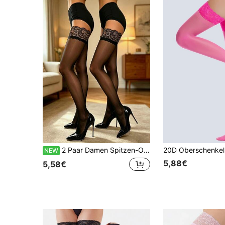
2 Paar Damen Spitzen-Oberschenkel-Strümpfe, transparent, mit Halteband, weiches atmungsaktives Nylon, dehnbar, klassisch elegantes Design für Party und Alltag
NEW
5,88€
5,58€