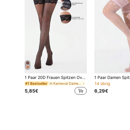
1 Paar 20D Frauen Spitzen Overknee Socken mit Antirutsch-Silikon, sexy & modisch
14 übrig
in Karneval Damen Overknee-Socken
#1 Bestseller
5,85€
6,29€