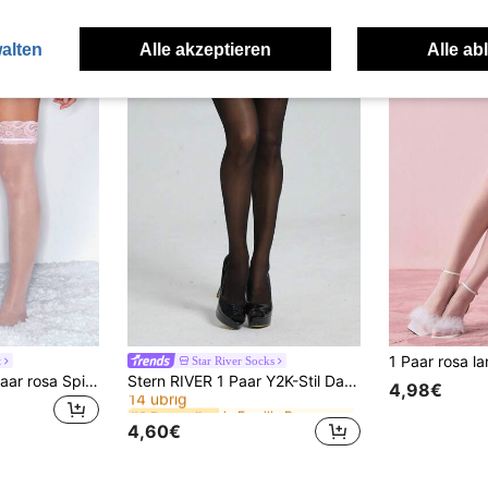
alten
Alle akzeptieren
Alle ab
t
Star River Socks
in Familie Damen Overknee-Socken
#6 Bestseller
ROMWE Kawaii 1 Paar rosa Spitzen-Kniestrümpfe für Damen, geeignet für alle Jahreszeiten
Stern RIVER 1 Paar Y2K-Stil Damen Spitzen-Oberschenkelstrümpfe, sexy Blumen-Spitzenbesatz Über-Knie-Strümpfe, Schulanfang
14 übrig
4,98€
in Familie Damen Overknee-Socken
in Familie Damen Overknee-Socken
#6 Bestseller
#6 Bestseller
14 übrig
14 übrig
4,60€
in Familie Damen Overknee-Socken
#6 Bestseller
14 übrig