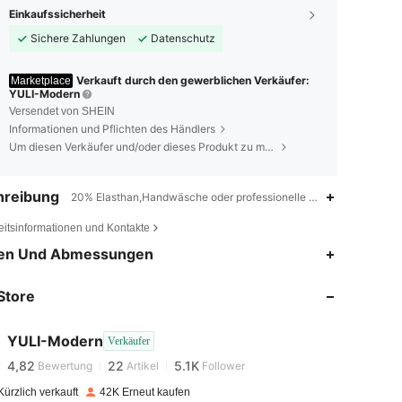
Einkaufssicherheit
Sichere Zahlungen
Datenschutz
Verkauft durch den gewerblichen Verkäufer:
Marketplace
YULI-Modern
Versendet von SHEIN
Informationen und Pflichten des Händlers
Um diesen Verkäufer und/oder dieses Produkt zu melden
hreibung
20% Elasthan,Handwäsche oder professionelle chemische Reinig
eitsinformationen und Kontakte
en Und Abmessungen
4,82
22
5.1K
Store
4,82
22
5.1K
YULI-Modern
Verkäufer
4,82
22
5.1K
Bewertung
Artikel
Follower
m***k
bezahlt
Vor 1 Tag
ürzlich verkauft
42K Erneut kaufen