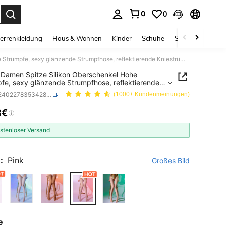
0
0
ess Enter to select.
errenkleidung
Haus & Wohnen
Kinder
Schuhe
Schmuck & Acces
1 Paar Damen Spitze Silikon Oberschenkel Hohe Strümpfe, sexy glänzende Strumpfhose, reflektierende Kniestrümpfe
 Damen Spitze Silikon Oberschenkel Hohe
fe, sexy glänzende Strumpfhose, reflektierende
rümpfe
SKU: si2402278353428877
(1000+ Kundenmeinungen)
8€
ICE AND AVAILABILITY
stenloser Versand
:
Pink
Großes Bild
e