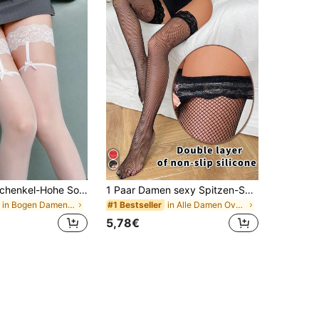
Damen Oberschenkel-Hohe Socken, bequeme Strumpfwaren geeignet zum Kombinieren mit Kleidern
1 Paar Damen sexy Spitzen-Saumstrümpfe aus Mesh bis über das Knie, mit Silikonband zum Nicht-Rutschen, hohe Elastizität in Große Größen, geeignet für modische Outdoor-Looks
in Bogen Damen Overknee-Socken
in Alle Damen Overknee-Socken
#1 Bestseller
5,78€