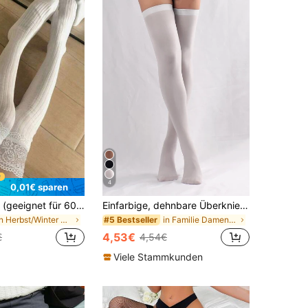
4
0,01€ sparen
1 Paar Damen (geeignet für 60 kg und darunter) weiße Kontrastspitze bequeme Überknie-Socken, vielseitig für den täglichen Gebrauch
Einfarbige, dehnbare Überknie-Socken, gemütlich
in Herbst/Winter Damen Overknee-Socken
in Familie Damen Overknee-Socken
#5 Bestseller
4,53€
€
4,54€
Viele Stammkunden