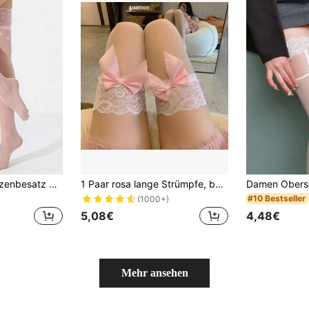
1 Paar Damen Spitzenbesatz Silikon Rutschfeste Oberschenkel Hohe Strümpfe, Sexy Kirschblüten Rosa Lange Beinwärmer
1 Paar rosa lange Strümpfe, beliebte Königsschwester-Haut, durchscheinend, schwarze Seide, dünne Spitze, Spitze-Schleife über dem Knie Strümpfe
#10 Bestseller
(1000+)
5,08€
4,48€
Mehr ansehen