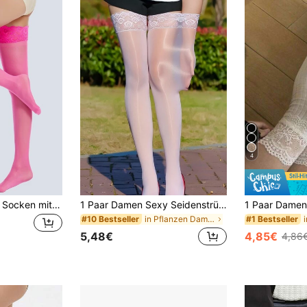
4
20D Oberschenkel Socken mit Spitzenbesatz
1 Paar Damen Sexy Seidenstrümpfe, Spitzenbesatz, glänzend dehnbar transparent Oberschenkelstrümpfe, perfekt für Outfit für Dates, Y2K
in Pflanzen Damen Overknee-Socken
#10 Bestseller
#1 Bestseller
5,48€
4,85€
4,86