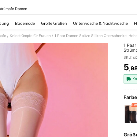
strümpfe Damen
and down arrow keys to navigate search Zuletzt gesucht and Suche und Finde. Pr
dung
Bademode
Große Größen
Unterwäsche & Nachtwäsche
H
mpfe
Kniestrümpfe für Frauen
/
/
1 Paar
Strümp
Kniest
5
,9
PR
Ko
Farbe
Größ