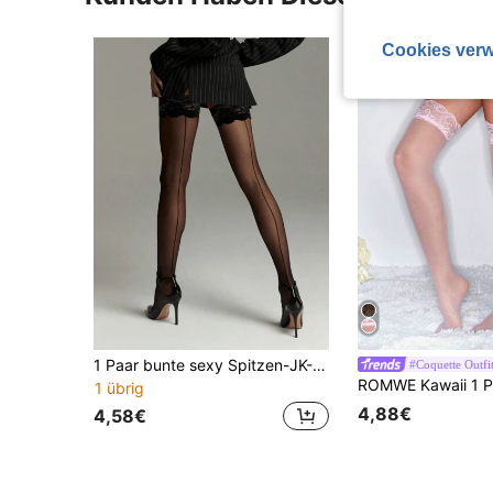
Cookies verw
1 Paar bunte sexy Spitzen-JK-Fischnetzstrümpfe, Schleifen-Spitzen-Kniestrümpfe, dünne sexy einfarbige Overknee-Socken, Y2K
#Coquette Outfi
1 übrig
4,88€
4,58€