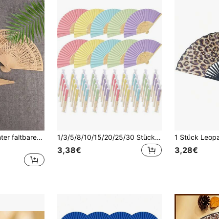
1/3/5 Stück eleganter faltbarer Holdfächer - Boho-Stil mit aufwendigem Laserschnittdesign, inklusive transparenter Aufbewahrungstasche, leicht und tragbar, ideal als Fotorequisite, Abschlussgeschenk für sie, Heimdekoration, Kühlung im Sommer, am Strand oder auf Reisen
1/3/5/8/10/15/20/25/30 Stücke Weiche Farbton Hochzeits Faltfächer - Bambus Faltfächer und Vintage Papier Handfächer. Perfekt für Kirchenhochzeitsgeschenke, Brautparty, Brautjungfern Foto-Requisiten, Geburtstagsgeschenke und Sommerveranstaltungen., Boho
3,38€
3,28€