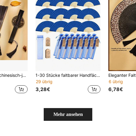
Eleganter Vintage chinesisch-japanischer Stil Bambus Faltfächer mit Quaste - tragbarer Sommer Handfächer, geeignet für Hochzeiten, Partys, Geschenke für Freunde, Schulanfang, Sommerkühlung und Heimdekoration, schwarz-weißes Blumenmuster Design
1-30 Stücke faltbarer Handfächer Set, eleganter königlicher blauer Faltfächer, inklusive Dankeskarte und Geschenktüte, Braut Bambus Handfächer, Hochzeitsgeschenk Set, geeignet für Junggesellinnenabschied, Souvenir, Hochzeitsgeschenk, ideale Wahl für Hochzeitsfeier
29 übrig
6 übrig
3,28€
6,78€
Mehr ansehen