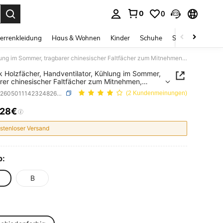
0
0
ess Enter to select.
errenkleidung
Haus & Wohnen
Kinder
Schuhe
Schmuck & Acces
1 Stück Holzfächer, Handventilator, Kühlung im Sommer, tragbarer chinesischer Faltfächer zum Mitnehmen, dekorativer Fächer. Geeignet zum Tanzen mit Kleidung und anderen Szenarien
k Holzfächer, Handventilator, Kühlung im Sommer,
rer chinesischer Faltfächer zum Mitnehmen,
tiver Fächer. Geeignet zum Tanzen mit Kleidung
SKU: sh260501114232482627508
(2 Kundenmeinungen)
deren Szenarien
,28€
ICE AND AVAILABILITY
stenloser Versand
p:
B
e