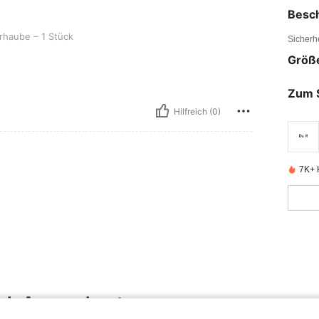
Besc
Stück
haube – 1 Stück
Sicherh
Größ
Zum 
Hilfreich (0)
7K+ K
uch Angeschaut