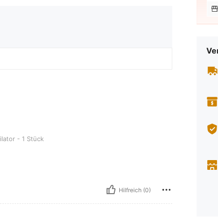
Ve
ück
ator - 1 Stück
Hilfreich (0)