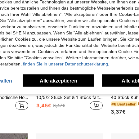
okies und ähnliche Technologien auf unserer Website, um Ihnen den 
vice bereitzustellen und Ihnen das bestmögliche Webseitenerlebnis zu
nach Ihrer Wahl "Alle ablehnen", "Alle akzeptieren" oder Ihre Cookie-Ei
e "Alle akzeptieren" auswählen, werden wir alle optionalen Cookies s
nverkehr zu analysieren, erweiterte Funktionen anzubieten und Inhalte
bnis bei SHEIN anzupassen. Wenn Sie "Alle ablehnen" auswählen, lassen
erlichen Cookies zu, die unsere Website zum Laufen bringen. Sie könne
gen deaktivieren, was jedoch die Funktionalität der Website beeinträc
n uns verwendeten Cookies zu erfahren und Ihre optionalen Cookie-Ei
n Sie bitte "Cookies verwalten". Weitere Informationen darüber, wie w
verarbeiten,
finden Sie in unserer Datenschutzerklärung.
alten
Alle akzeptieren
Alle ab
04€ sparen
0,02€ sparen
1/5/10/15 Stücke modische Holz-Faltfächer, böhmischer Stil mit Cut Out Schnitzerei, Handfächer, Hochzeitsfächer, können als Fotorequisiten verwendet werden, aus Bambus gefertigt, leicht und tragbar - Geschenk für Frauen zum Abschluss und Heimdekoration Zubehör. Geeignet als Geschenk für Frauen zum Abschluss oder Heimdekoration, perfekt für Sommer, Strand oder Reisestile (Farbe) zufällig versandt
10/5/2 Stück Set & 1 Stück faltbarer Papier-Handventilator, vielseitiger einfarbiger Faltventilator, moderner zusammenklappbarer Ventilator für Zuhause, Aufführungsrequisiten, Sommer
#6 Bestseller
3,45€
3,47€
3,37€