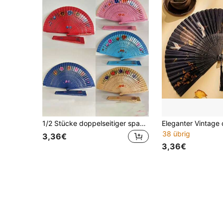
1/2 Stücke doppelseitiger spanischer Tanzfächer aus Holz, handbemalter Cut Out Faltfächer für Damen, Faltfächer im chinesischen Stil, Party- und Heimdekoration, handgefertigtes Geschenk, Gastgeschenk
38 übrig
3,36€
3,36€