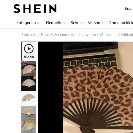
Brau
Use up 
Kategorien
Neuheiten
Schneller Versand
Damenbeklei
Startseite
Haus & Wohnen
Haushaltwaren
Wärme- und Kühlzu
/
/
/
Video