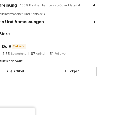
hreibung
100% Elasthan,bamboo,No Other Material
eitsinformationen und Kontakte
en Und Abmessungen
4,55
87
51
Store
4,55
87
51
Du R
Verkäufer
4,55
87
51
Bewertung
Artikel
Follower
ürzlich verkauft
4,55
87
51
Alle Artikel
Folgen
4,55
87
51
4,55
87
51