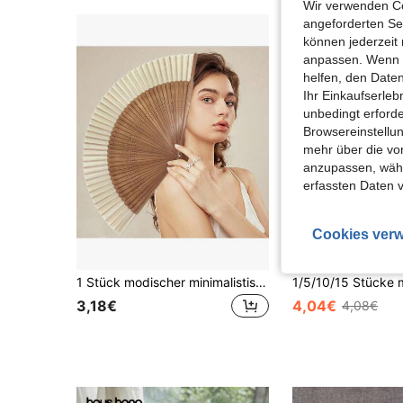
Wir verwenden Co
angeforderten Ser
können jederzeit 
anpassen. Wenn Si
helfen, den Date
Ihr Einkaufserle
unbedingt erford
Browsereinstellun
mehr über die vo
anzupassen, wähle
erfassten Daten 
Cookies verw
0,
1 Stück modischer minimalistischer Faltfächer, hochwertiger Stoff und Fächerrippen, weich und glatt, leicht zu öffnen und zu schließen, tragbarer Sommer-Kühlfächer, geeignet für Partys, Geburtstage, Konzerte, Hochzeiten, Brautjungferngeschenke, Ausflüge, Strand, Reisen, Reiseessentials, Neujahr, Valentinstag, Abschlusszeit
3,18€
4,04€
4,08€