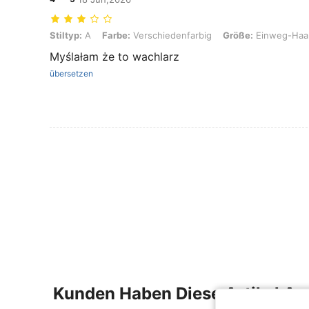
Stiltyp: A, Farbe: Verschiedenfarbig, Größe: Einweg-Haarhaube – 1 
Stiltyp:
A
Farbe:
Verschiedenfarbig
Größe:
Einweg-Haar
Myślałam że to wachlarz
übersetzen
Kunden Haben Diese Artikel A