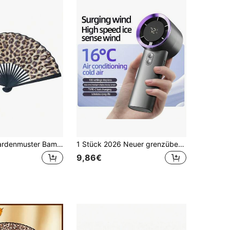
1 Stück Leopardenmuster Bambus Faltfächer, schwarzer Bambus Rippen Handfächer, eleganter Prinzessinnen Fächer, geeignet für Sommer, Reisen, Strand, Festivals, Outdoor-Aktivitäten, Hochzeiten, Schulanfang, Geburtstage und Partys, usw./Hochzeit/Heimdekoration/Urlaubsartikel
1 Stück 2026 Neuer grenzüberschreitender 2000mAh Großkapazität Mini Handventilator Turbo Smart Digitales Display Tragbar Lange Akkulaufzeit Handventilator Sommer Kühlprodukt
9,86€