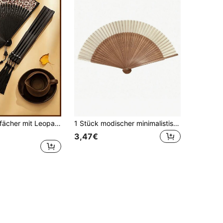
Eleganter Faltfächer mit Leopardenmuster, Vintage-Mode-Fotorequisite mit atmosphärischer Ausstrahlung
1 Stück modischer minimalistischer Faltfächer, hochwertiger Stoff und Fächerrippen, weich und glatt, leicht zu öffnen und zu schließen, tragbare Sommerkühlung, geeignet für Partys, Geburtstage, Konzerte, Hochzeiten, Brautjungferngeschenke, Ausflüge, Strände, Reisen, Reiseessentials
3,47€