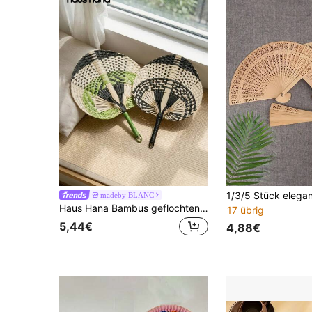
madeby BLANC
Haus Hana Bambus geflochtener Schaukelfächer, handgewebter Hintergrund für Homestays, Gras geflochtener Handkurbelfächer, Bambus Hängedekoration Bambus geflochtener Kühlventilator, handgefertigter bunter Hängefächer, täglich verwendeter Handkühlventilator, Retro eleganter Stil, verschleiß- und hitzebeständig, handgefertigter Rattan-Dekorationsfächer, zweifarbiger luxuriöser Dekorationsfächer als Geschenk zu Geburtstag oder Abschluss, perfekt für Partys, Hochzeiten oder Geschenke für Frauen, geeignet für Wohnzimmer und Schlafzimmer, Heimdekoration und Haushaltsgegenstände
17 übrig
5,44€
4,88€