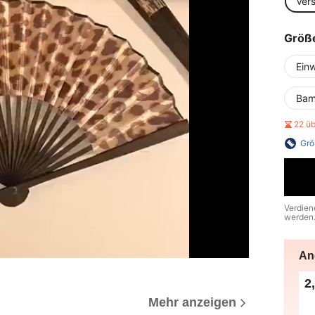
Ver
Größ
Ein
Bam
22 ü
Grö
Verdien
werden
An
2
Mehr anzeigen