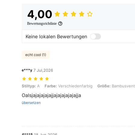
4,00
Bewertungsrichtlinie
Keine lokalen Bewertungen
echt cool (1)
e***y
7 Jul,2026
Stiltyp: A, Farbe: Verschiedenfarbig, Größe: Bambusventilator - 1 St
Stiltyp:
A
Farbe:
Verschiedenfarbig
Größe:
Bambusventil
Oalsjajajajajajjajajajajajajja
übersetzen
4***5
18 Jun,2026