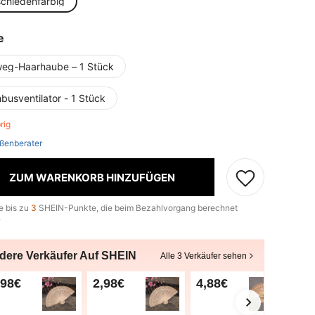
schiedenfarbig
e
weg-Haarhaube – 1 Stück
busventilator - 1 Stück
brig
ßenberater
ZUM WARENKORB HINZUFÜGEN
e bis zu
3
SHEIN-Punkte, die beim Bezahlvorgang berechnet
.
dere Verkäufer Auf SHEIN
Alle 3 Verkäufer sehen
,98€
2,98€
4,88€