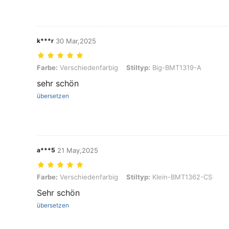
k***r
30 Mar,2025
Farbe: Verschiedenfarbig, Stiltyp: Big-BMT1319-A
Farbe:
Verschiedenfarbig
Stiltyp:
Big-BMT1319-A
sehr schön
übersetzen
a***5
21 May,2025
Farbe: Verschiedenfarbig, Stiltyp: Klein-BMT1362-CS
Farbe:
Verschiedenfarbig
Stiltyp:
Klein-BMT1362-CS
Sehr schön
übersetzen