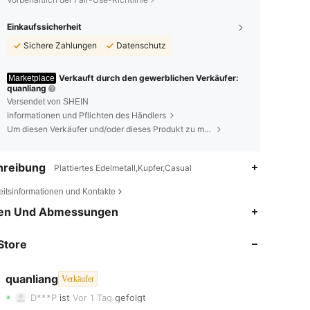
Einkaufssicherheit
Sichere Zahlungen
Datenschutz
Verkauft durch den gewerblichen Verkäufer:
Marketplace
quanliang
Versendet von SHEIN
Informationen und Pflichten des Händlers
Um diesen Verkäufer und/oder dieses Produkt zu melden
hreibung
Plattiertes Edelmetall,Kupfer,Casual
eitsinformationen und Kontakte
en Und Abmessungen
4,83
18
837
Store
4,83
18
837
4,83
18
837
quanliang
Verkäufer
D***P
ist
Vor 1 Tag
gefolgt
4,83
18
837