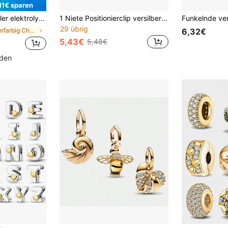
11€ sparen
 gelbgoldener Doppelschlaufen Anhänger, DIY Halskette Armband Geburtstags Geschenk
1 Niete Positionierclip versilberter Charm Armband Halskette DIY Schmuck Geburtstags Geschenk Gedenktags Geschenk
29 übrig
in Mehrfarbig Charms im Perlenstil
6,32€
5,43€
5,48€
nden