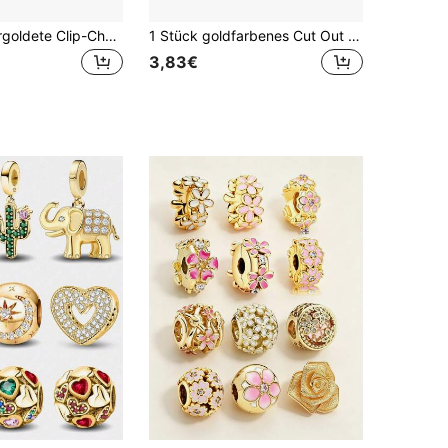
Funkelnde vergoldete Clip-Charm-Perlen passend für Original-Schlangenarmband-Halsketten-Perlen für DIY 925er Silber Schmuckherstellung Damen Schmuckgeschenk für Mädchen
1 Stück goldfarbenes Cut Out Öltropfen Stern Herz Blume Doppelherz Liebesschloss mit runden Perlen, DIY Armband Kette Zubehör Valentinstag
3,83€