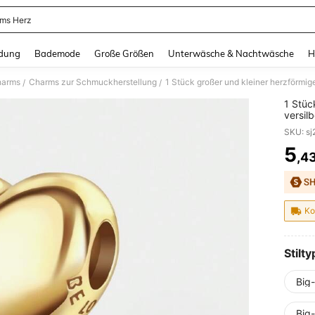
ms Herz
and down arrow keys to navigate search Zuletzt gesucht and Suche und Finde. Pr
dung
Bademode
Große Größen
Unterwäsche & Nachtwäsche
H
harms
Charms zur Schmuckherstellung
/
/
1 Stüc
versil
Selber
Schmuc
5
,4
PR
Ko
Stilty
Big
Big