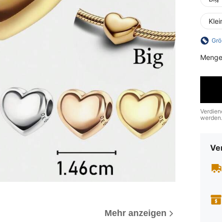
Kle
Grö
Menge
Verdien
werden
Ve
Mehr anzeigen