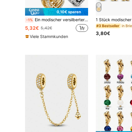
0,10€ sparen
Ein modischer versilberter Hand-in-Hand-Haken, dekoriert mit glattem Gold- und Silber-Zweifarben-Design, graviert mit "Immer an deiner Seite", ideales Geschenk für Valentinstag, Paare und Geburtstage
-1%
#3 Bestseller
5,32€
5,42€
3,80€
Viele Stammkunden