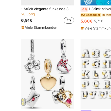
0,
1 Stück elegante funkelnde Sicherheitskette Charm für Frauen, passend für Armbänder, Armreifen, DIY Schmuckherstellung, Dating Geschenk, hochwertiger Damenschmuck
1 Stück stilvoller elektrolytisch beschichteter Kunstperlen Plastikperlen Dezember Geburtsstein,
-1%
28 übrig
#2 Bestseller
6,91€
5,60€
5,71€
Viele Stammkunden
Viele Stammku