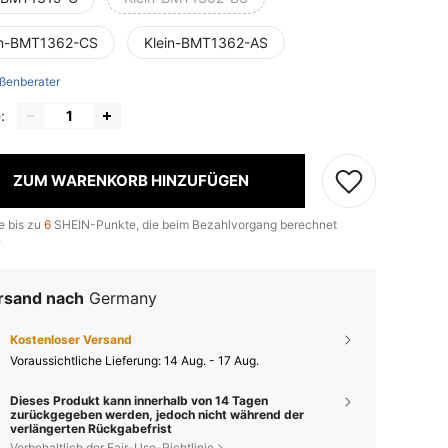
in-BMT1362-CS
Klein-BMT1362-AS
ßenberater
:
ZUM WARENKORB HINZUFÜGEN
e bis zu
6
SHEIN-Punkte, die beim Bezahlvorgang berechnet
.
rsand nach
Germany
Kostenloser Versand
Voraussichtliche Lieferung:
14 Aug. - 17 Aug.
Dieses Produkt kann innerhalb von 14 Tagen
zurückgegeben werden, jedoch nicht während der
verlängerten Rückgabefrist
Vorbehaltlich der Fair-Use-Richtlinie