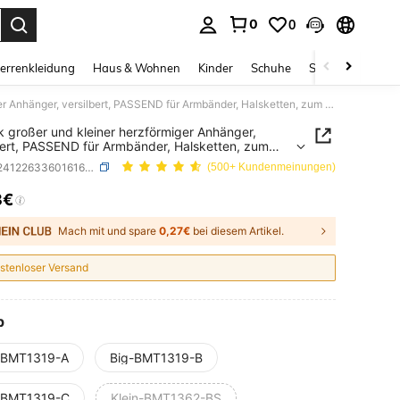
0
0
ess Enter to select.
errenkleidung
Haus & Wohnen
Kinder
Schuhe
Schmuck & Acces
1 Stück großer und kleiner herzförmiger Anhänger, versilbert, PASSEND für Armbänder, Halsketten, zum Selbermachen, als Gedenktag, Verlobungsparty, Schmuck, Valentinstag Geschenke
k großer und kleiner herzförmiger Anhänger,
bert, PASSEND für Armbänder, Halsketten, zum
machen, als Gedenktag, Verlobungsparty,
SKU: sj2412263360161647
(500+ Kundenmeinungen)
k, Valentinstag Geschenke
3€
ICE AND AVAILABILITY
Mach mit und spare
0,27€
bei diesem Artikel.
stenloser Versand
p
-BMT1319-A
Big-BMT1319-B
-BMT1319-C
Klein-BMT1362-BS