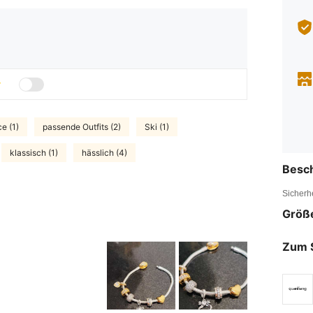
ce (1)
passende Outfits (2)
Ski (1)
klassisch (1)
hässlich (4)
Besc
Sicherh
Größ
Zum 