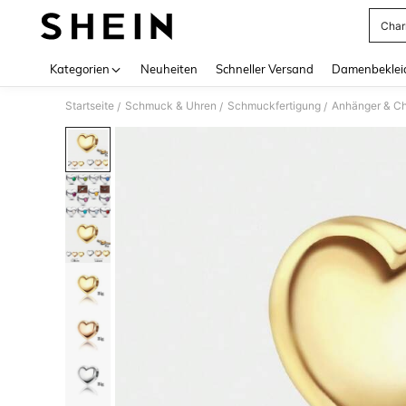
Char
Use up 
Kategorien
Neuheiten
Schneller Versand
Damenbeklei
Startseite
Schmuck & Uhren
Schmuckfertigung
Anhänger & C
/
/
/