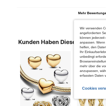
Mehr Bewertung
Wir verwenden Co
angeforderten Ser
können jederzeit 
Kunden Haben Diese Artikel A
anpassen. Wenn Si
helfen, den Date
Ihr Einkaufserle
unbedingt erford
Browsereinstellun
mehr über die vo
anzupassen, wähle
erfassten Daten 
Cookies verw