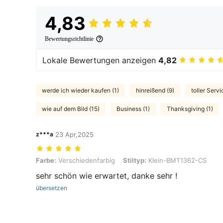
4,83
Bewertungsrichtlinie
Lokale Bewertungen anzeigen
4,82
werde ich wieder kaufen (1)
hinreißend (9)
toller Servi
wie auf dem Bild (15)
Business (1)
Thanksgiving (1)
z***a
23 Apr,2025
Farbe: Verschiedenfarbig, Stiltyp: Klein-BMT1362-CS
Farbe:
Verschiedenfarbig
Stiltyp:
Klein-BMT1362-CS
sehr schön wie erwartet, danke sehr !
übersetzen