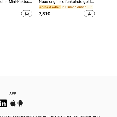
1 Stück modischer Mini-Kaktus-Perlen-Anhänger, geeignet für Frauen-Armbänder, Armreifen DIY-Schmuckherstellung und tägliche Accessoires, auch geeignet zum Tragen für Mädchen
Neue originelle funkelnde goldene Kirschblüten Anhänger Clip Charms Perlen DIY Schmuck Geschenk Perlen passend für Armbänder
in Blumen Anhänger & Charms
#6 Bestseller
7,81€
APP