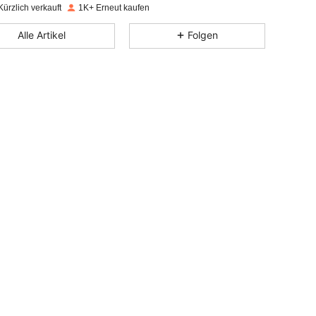
ürzlich verkauft
1K+ Erneut kaufen
4,83
18
837
Alle Artikel
Folgen
4,83
18
837
4,83
18
837
4,83
18
837
4,83
18
837
4,83
18
837