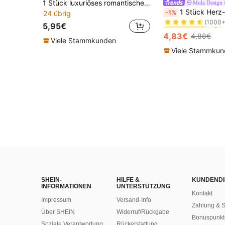
1 Stück luxuriöses romantisches Valentinstag-Serien-Paar-Umschlag-Herz-Perlen-Anhänger, süßes vielseitiges DIY-Armband-Halskette Valentinstag-Geschenk
Mula Design
#8 Bestseller
1 Stück Herz-Anhänger mit englischen 26 Buchstaben in Silberfarbe, passend für Originalarmband, Halsket
-1%
24 übrig
(1000+
#8 Bestseller
#8 Bestseller
5,95€
(1000+
(1000+
4,83€
4,88€
#8 Bestseller
Viele Stammkunden
(1000+
Viele Stammku
SHEIN-
HILFE &
KUNDENDI
INFORMATIONEN
UNTERSTÜTZUNG
Kontakt
Impressum
Versand-Info
Zahlung & S
Über SHEIN
Widerruf/Rückgabe
Bonuspunkt
Soziale Verantwortung
Rückerstattung