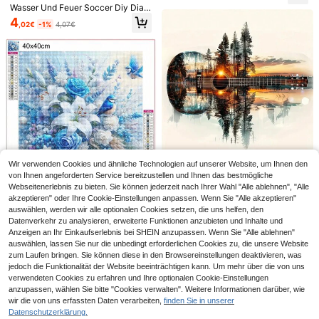
andkunst, 1 Set
Wasser Und Feuer Soccer Diy Diam
ant Malerei Landschaftskunst, Ges
4
,02€
-1%
4,07€
chenk Für Zuhause Dekoration, 20
x20cm Set Ohne Rahmen
1 Set 20 Stücke Diamant Malerei W
erkzeug Kit (mit Diamant Malerei A
4
,49€
ufbewahrungsbox)
1 Stück Traumhafter Kirschblüten-B
rücken-Meereslandschaft Diamant
22 übrig
-Malerei, Vollrunde Diamant-Dekor
5
ation, exquisite Heimdekoration, Url
,17€
aubsgeschenk, Familiengeschenk f
ür Mama
Wir verwenden Cookies und ähnliche Technologien auf unserer Website, um Ihnen den
5D DIY Diamant-Malerei Set - Run
von Ihnen angeforderten Service bereitzustellen und Ihnen das bestmögliche
de Acryl Sonnenuntergang Gitarre
5
Webseitenerlebnis zu bieten. Sie können jederzeit nach Ihrer Wahl "Alle ablehnen", "Alle
,53€
Wald Landschaft - Vollbohrung Kun
akzeptieren" oder Ihre Cookie-Einstellungen anpassen. Wenn Sie "Alle akzeptieren"
stset, Heimdekoration, Bastelkunst
auswählen, werden wir alle optionalen Cookies setzen, die uns helfen, den
Mosaik Geschenk für Familie und F
reunde - 40x40cm (15,7" x 15,7")
Datenverkehr zu analysieren, erweiterte Funktionen anzubieten und Inhalte und
Anzeigen an Ihr Einkaufserlebnis bei SHEIN anzupassen. Wenn Sie "Alle ablehnen"
auswählen, lassen Sie nur die unbedingt erforderlichen Cookies zu, die unsere Website
3D Lilienblumen Diamant-Malset -
zum Laufen bringen. Sie können diese in den Browsereinstellungen deaktivieren, was
Runde Edelstein Haus- und Garten
10 übrig
jedoch die Funktionalität der Website beeinträchtigen kann. Um mehr über die von uns
Dekoration, Ideales Geschenk für S
5
verwendeten Cookies zu erfahren und Ihre optionalen Cookie-Einstellungen
chlafzimmer und Wohnzimmer
,15€
anzupassen, wählen Sie bitte "Cookies verwalten". Weitere Informationen darüber, wie
wir die von uns erfassten Daten verarbeiten,
finden Sie in unserer
Datenschutzerklärung.
1 Stück Diamant Malerei Set, runde