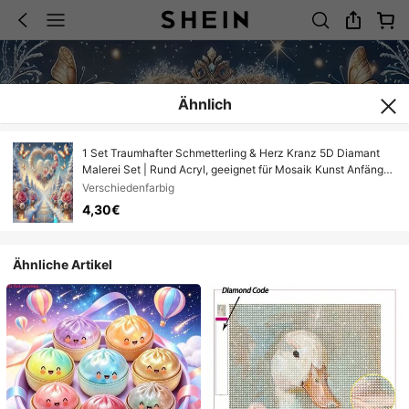
Ähnlich
1 Set Traumhafter Schmetterling & Herz Kranz 5D Diamant
Malerei Set | Rund Acryl, geeignet für Mosaik Kunst Anfänger,
Heim Wanddekoration, ideales Weihnachtsgeschenk
Verschiedenfarbig
4,30€
Ähnliche Artikel