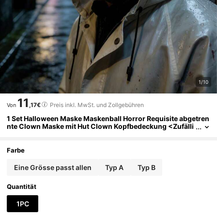
1/10
11
,17€
Preis inkl. MwSt. und Zollgebühren
Von
1 Set Halloween Maske Maskenball Horror Requisite abgetren
nte Clown Maske mit Hut Clown Kopfbedeckung <Zufälli
ge Farbe>
Farbe
Eine Grösse passt allen
Typ A
Typ B
Quantität
1PC