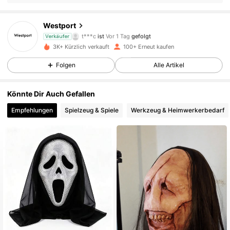
567 Follower
4,75
Westport
t***c
ist
Vor 1 Tag
gefolgt
567 Follower
4,75
Verkäufer
3K+ Kürzlich verkauft
100+ Erneut kaufen
567 Follower
4,75
Folgen
Alle Artikel
567 Follower
4,75
567 Follower
4,75
Könnte Dir Auch Gefallen
567 Follower
4,75
Empfehlungen
Spielzeug & Spiele
Werkzeug & Heimwerkerbedarf
567 Follower
4,75
567 Follower
4,75
567 Follower
4,75
567 Follower
4,75
567 Follower
4,75