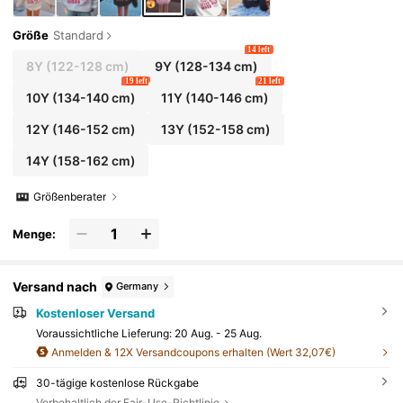
Größe
Standard
14 left
8Y
(122-128 cm)
9Y
(128-134 cm)
19 left
21 left
10Y
(134-140 cm)
11Y
(140-146 cm)
12Y
(146-152 cm)
13Y
(152-158 cm)
14Y
(158-162 cm)
Größenberater
Menge:
Versand nach
Germany
Kostenloser Versand
Voraussichtliche Lieferung:
20 Aug. - 25 Aug.
Anmelden & 12X Versandcoupons erhalten (Wert 32,07€)
30-tägige kostenlose Rückgabe
Vorbehaltlich der Fair-Use-Richtlinie