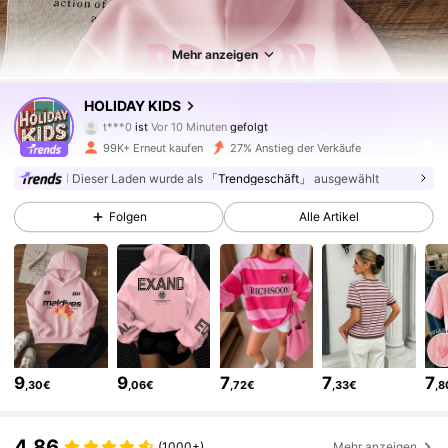
Mehr anzeigen
142K Follower
4,88
HOLIDAY KIDS
t***0
ist
Vor 10 Minuten
gefolgt
s***7
ist am Durchsuchen
142K Follower
4,88
99K+ Erneut kaufen
27% Anstieg der Verkäufe
Dieser Laden wurde als
「Trendgeschäft」
ausgewählt
142K Follower
4,88
Folgen
Alle Artikel
142K Follower
4,88
142K Follower
4,88
9
9
7
7
7
,30€
,06€
,72€
,33€
,
142K Follower
4,88
4,86
(1000+)
Mehr anzeigen