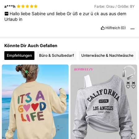
a***h
Farbe: Grau / Größe: 8Y
Hallo
liebe
Sabine
und
liebe
Gr
üß
e
zur
ü
ck
aus
aus
dem
Urlaub
in
Hilfreich
(0)
Könnte Dir Auch Gefallen
Empfehlungen
Büro & Schulbedarf
Unterwäsche & Nachtwäsche