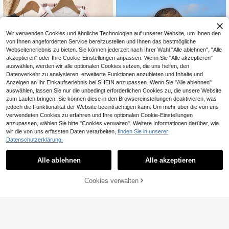
Wir verwenden Cookies und ähnliche Technologien auf unserer Website, um Ihnen den
von Ihnen angeforderten Service bereitzustellen und Ihnen das bestmögliche
Webseitenerlebnis zu bieten. Sie können jederzeit nach Ihrer Wahl "Alle ablehnen", "Alle
akzeptieren" oder Ihre Cookie-Einstellungen anpassen. Wenn Sie "Alle akzeptieren"
auswählen, werden wir alle optionalen Cookies setzen, die uns helfen, den
Datenverkehr zu analysieren, erweiterte Funktionen anzubieten und Inhalte und
Anzeigen an Ihr Einkaufserlebnis bei SHEIN anzupassen. Wenn Sie "Alle ablehnen"
auswählen, lassen Sie nur die unbedingt erforderlichen Cookies zu, die unsere Website
zum Laufen bringen. Sie können diese in den Browsereinstellungen deaktivieren, was
jedoch die Funktionalität der Website beeinträchtigen kann. Um mehr über die von uns
verwendeten Cookies zu erfahren und Ihre optionalen Cookie-Einstellungen
anzupassen, wählen Sie bitte "Cookies verwalten". Weitere Informationen darüber, wie
23
wir die von uns erfassten Daten verarbeiten,
finden Sie in unserer
4
Tween Mädchen Lässig Minim
Datenschutzerklärung.
NEW
alistisch Basic Mode Rosa Gestreift
10
HOLIDAY KIDS
,99€
Locker Dick Kapuzenpullover, Geei
Alle ablehnen
Alle akzeptieren
1 Stück lässiges bedrucktes Kapuz
gnet für Herbst/Winter Alltag, Straß
ensweatshirt, geeignet für Tween-
e, Ausflug, Campus, Sport, Girly Stil
9
,99€
Mädchen und Kinder, auch für Stud
ZUM WARENKORB
Cookies verwalten
enten im Herbst/Winter. Langarm-D
JETZT EINKAUFEN
HINZUFÜGEN
esign mit dickem Fleece, lustiger St
randschild-Urlaubsstil Sweatshirt, z
eitlos, geeignet für den täglichen G
ebrauch!