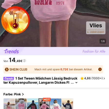
1/8
14
,49€
Von
Mach mit und spare
0,72€
bei diesem Artikel.
1 Set Tween Mädchen Lässig Bedruck
4,86
(
1000+
)
ter Kapuzenpullover, Langarm Dickes Fl
eece Design für Herbst/Winter - Tragen
Sie unsere bequemen und modischen Kinde
rpullover und erkunden Sie die Welt!
Farbe: Pink