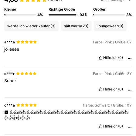
Kleiner
Richtige Größe
Größer
142K Follower
4,88
4%
93%
3%
werde ich wieder kaufen
(3)
hält warm
(23)
Loungewear
(9)
142K Follower
4,88
a***a
Farbe: Pink / Größe: 8Y
jolieeee
142K Follower
4,88
Hilfreich
(0)
142K Follower
4,88
d***r
Farbe: Pink / Größe: 8Y
Super
Hilfreich
(0)
142K Follower
4,88
c***a
Farbe: Schwarz / Größe: 10Y
👍👍👍👍👍👍👍👍👍👍👍👍👍👍👍👍👍👍👍👍👍👍👍👍👍👍👍👍
👍👍👍👍👍👍
Hilfreich
(0)