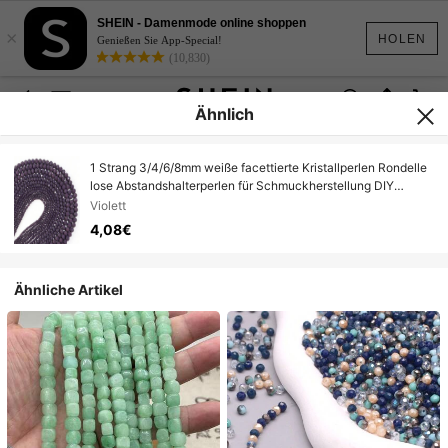
SHEIN - Damenmode online shoppen
×
HOLEN
Genießen Sie App-Special!
(10,830)
Ähnlich
1 Strang 3/4/6/8mm weiße facettierte Kristallperlen Rondelle
lose Abstandshalterperlen für Schmuckherstellung DIY
Armbänder Halsketten Ohrringe Taschendesign
Violett
4,08€
Ähnliche Artikel