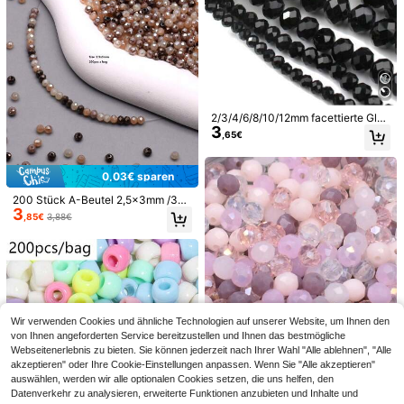
200 Stück 4mm Macaroon-far
NEW
3
bene Glas-Samenperlen, wundersc
,78€
höne super glänzende runde Space
r-Perlen für Schmuckherstellung, DI
Y handgemachte Accessoires
2/3/4/6/8/10/12mm facettierte Glas
3
Österreich Kristall Perlen Rondelle l
,65€
ose Abstandshalter Perlen für Sch
muckherstellung DIY Armbänder H
alsketten Ohrringe Taschen Design
0,03€ sparen
0,2-0,8mm Perlenband, transparent
200 Stück A-Beutel 2,5x3mm /3x
er nicht-elastischer Nylonfaden Sc
#1 Bestseller
in Perlenzubehör
3
4,5mm kleine Kristall-Flachperlen,
,85€
3,88€
hmuckherstellung Zubehör
3
Kristallglas-Perlen in Mischfarben f
,78€
ür Schmuckherstellung, DIY-Acces
soires, Halskette
Wir verwenden Cookies und ähnliche Technologien auf unserer Website, um Ihnen den
von Ihnen angeforderten Service bereitzustellen und Ihnen das bestmögliche
Webseitenerlebnis zu bieten. Sie können jederzeit nach Ihrer Wahl "Alle ablehnen", "Alle
akzeptieren" oder Ihre Cookie-Einstellungen anpassen. Wenn Sie "Alle akzeptieren"
auswählen, werden wir alle optionalen Cookies setzen, die uns helfen, den
5 Stücke Edelstahl Perlen-Werkzeu
Datenverkehr zu analysieren, erweiterte Funktionen anzubieten und Inhalte und
gsatz, inklusive Perlnadeln, Nadeln
#2 Bestseller
in Rostfreier Stahl Zubehör für Perlen und Perlen
19