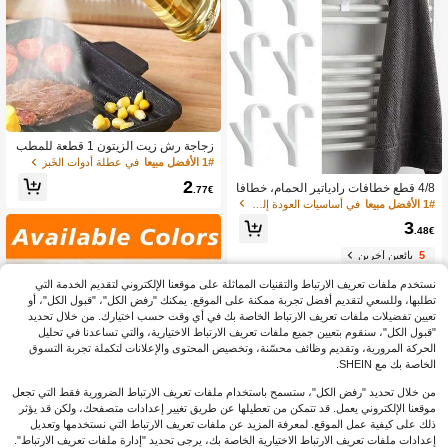
زجاجة رش زيت الزيتون 1 قطعة للمطب
خ، موزع صلصة الصويا والخل والتوابل للت
1# الأفضل مبيعا
في عطلة أدوات الخَبز
خييم والشواء والتحميص والطهي والسل
2
4/8 قطع خطافات رادياتير الحمام، خطافا
طة، موزع زيت رش مانع للتسرب للياقة ا
.77€
ت رداء الحمام، رف تخزين خطافات الحم
لبدنية والشواء، أدوات العودة إلى المدرس
1# الأفضل مبيعا
في أساسيات العودة إلى المدرسة خطافات وقضبان
ام، خطافات الملابس، إكسسوارات بالجم
ة، سهلة التنظيف
3
لة، خطافات ملابس مثبتة على الحائط سه
.48€
لة التركيب، موفرة للمساحة، خطافات را
5
بائعين آخرين
دياتير الحمام القوية، بدون الحاجة إلى الح
فر
نستخدم ملفات تعريف الارتباط والتقنيات المماثلة على موقعنا الإلكتروني لتقديم الخدمة التي
تطلبها، وللسعي لتقديم أفضل تجربة ممكنة على الموقع. يمكنك "رفض الكل"، "قبول الكل"، أو
تعيين تفضيلات ملفات تعريف الارتباط الخاصة بك في أي وقت حسب اختيارك. من خلال تحديد
"قبول الكل"، سنقوم بتعيين جميع ملفات تعريف الارتباط الاختيارية، والتي تساعدنا في تحليل
الحركة المرورية، وتقديم وظائف محسّنة، وتخصيص المحتوى والإعلانات لتكملة تجربة التسوق
الخاصة بك مع SHEIN.
من خلال تحديد "رفض الكل"، ستسمح باستخدام ملفات تعريف الارتباط الضرورية فقط التي تجعل
موقعنا الإلكتروني يعمل. قد تتمكن من تعطيلها عن طريق تغيير إعدادات متصفحك، ولكن قد يؤثر
ذلك على كيفية عمل الموقع. لمعرفة المزيد عن ملفات تعريف الارتباط التي نستخدمها وتعديل
إعدادات ملفات تعريف الارتباط الاختيارية الخاصة بك، يرجى تحديد "إدارة ملفات تعريف الارتباط".