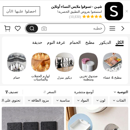
هدايا للرجال
شيـن - تسوقوا ملابس النساء أونلاين
×
مجموعه
احصلوا عليها الآن
استمتعوا بعروض التطبيق الحصرية!
(10,830)
عيد الحب
خطبه
جنسيات
الكل
الديكور
مطبخ
الحمام
غرفة النوم
حديقة
هدايا للرجال
صندوق تخزين
لوازم الحفلات
ال
مطبخ & عشاء
ديكور منزل
حمام
ومنظمة
والمناسبات
التوصية
أوسع منتشرة
السعر
تصنيف
الفئات
لون
المواد
مناسبة
مزود الطاقة
تحتوي على الب