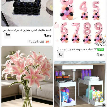
علبة مناديل قطن سكري فاخرة، حامل من
اديل الورق، مطعم راقي، طراز حداثي بس
4
.58€
يط
15
بائعين آخرين
22 قطعة مجموعة عمود بالونات أر
NEW
قام عيد ميلاد وردية، تشمل بالونات أرقام
4
.60€
وردية من 0-9، ملصقات خفافيش ثلاثية الأب
عاد سوداء، مناسبة لديكور هالوين وردي،
ديكور موضوع عيد ميلاد وردي، ديكور موض
وع هالوين، حفلة حلوى الحبيبة، عيد ميلاد ا
لفتيات، ديكور موضوع عيد ميلاد الساحرة
الطيبة والشريرة، داخلي وخارجي، إكسس
وارات التصوير