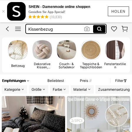
Teppich
SHEIN - Damenmode online shoppen
×
Kissen
HOLEN
Genießen Sie App-Special!
(10,830)
Kissenbezug
Gardinen Wohnzimmer
Bettwäsche
Dekorative
Couch- &
Teppiche &
Fenstertextilie
Bettzeug
Kissen,
Sofadekor
Teppichböden
n
T
Einlagen &
Bezüge
Empfehlungen
Beliebtest
Preis
Filter
Kategorie
Größe
Farbe
Material
Zusammensetzung