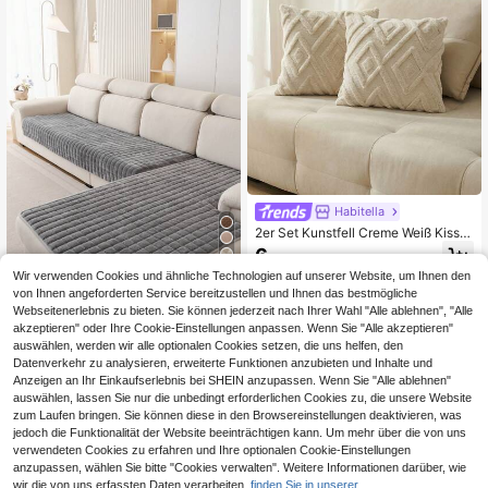
Habitella
2er Set Kunstfell Creme Weiß Kisse
nbezüge 45x45cm, weiches Karom
6
,40€
uster dekorative Boho Kissenbezüg
27
Wir verwenden Cookies und ähnliche Technologien auf unserer Website, um Ihnen den
e für Sofa, Couch, Bett, Wohnzimme
r, Landhausstil, moderne Akzente, H
von Ihnen angeforderten Service bereitzustellen und Ihnen das bestmögliche
1 Stück Veet waschbarer rutschfest
erbstdekoration, Raumdekoration
Webseitenerlebnis zu bieten. Sie können jederzeit nach Ihrer Wahl "Alle ablehnen", "Alle
er L-förmiger Sofabezug, passend f
#2 Bestseller
in Täglich Sofabezug
ür 3-Sitzer Sofa, gestepptes Desig
akzeptieren" oder Ihre Cookie-Einstellungen anpassen. Wenn Sie "Alle akzeptieren"
11
n, Magnetverschluss, haustierfreun
,02€
auswählen, werden wir alle optionalen Cookies setzen, die uns helfen, den
dlicher Schutz - Grauer Samt Sofab
Datenverkehr zu analysieren, erweiterte Funktionen anzubieten und Inhalte und
ezug
Anzeigen an Ihr Einkaufserlebnis bei SHEIN anzupassen. Wenn Sie "Alle ablehnen"
auswählen, lassen Sie nur die unbedingt erforderlichen Cookies zu, die unsere Website
zum Laufen bringen. Sie können diese in den Browsereinstellungen deaktivieren, was
jedoch die Funktionalität der Website beeinträchtigen kann. Um mehr über die von uns
verwendeten Cookies zu erfahren und Ihre optionalen Cookie-Einstellungen
anzupassen, wählen Sie bitte "Cookies verwalten". Weitere Informationen darüber, wie
wir die von uns erfassten Daten verarbeiten,
finden Sie in unserer