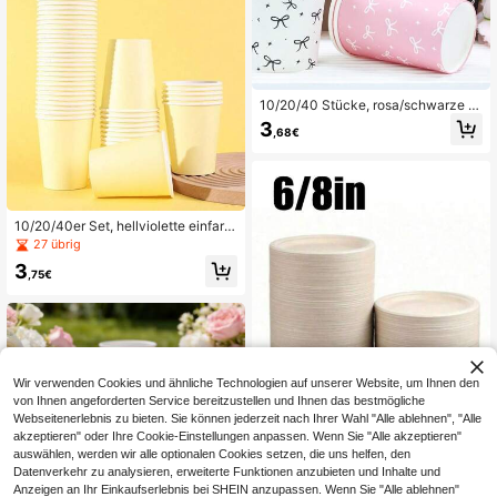
10/20/40 Stücke, rosa/schwarze S
chleife Papierbecher, Schleife Bech
3
,68€
er rosa für Valentinstag Kaltgetränk
e Heim- und Bürodekoration, Party-
Geschenke, Schleife Papierbecher
9 Oz Einweg-Kaffeebecher Schleif
e Thema Geburtstags-Party-Beche
r
10/20/40er Set, hellviolette einfarbi
ge Einweg-Papierbecher, 9oz Kalt-
27 übrig
& Heißgetränke Universal-Papierbe
3
cher, können als Teetassen, Kaffeet
,75€
assen, einfarbige Partybecher verw
endet werden
Wir verwenden Cookies und ähnliche Technologien auf unserer Website, um Ihnen den
von Ihnen angeforderten Service bereitzustellen und Ihnen das bestmögliche
Webseitenerlebnis zu bieten. Sie können jederzeit nach Ihrer Wahl "Alle ablehnen", "Alle
akzeptieren" oder Ihre Cookie-Einstellungen anpassen. Wenn Sie "Alle akzeptieren"
auswählen, werden wir alle optionalen Cookies setzen, die uns helfen, den
Datenverkehr zu analysieren, erweiterte Funktionen anzubieten und Inhalte und
Anzeigen an Ihr Einkaufserlebnis bei SHEIN anzupassen. Wenn Sie "Alle ablehnen"
100/50 Stück - Weiß/Naturfarbe (Or