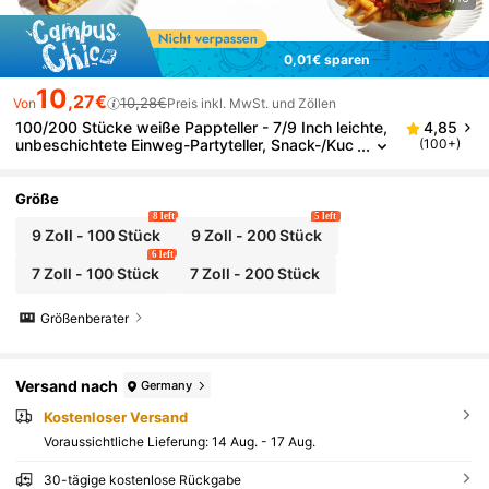
0,01€ sparen
10
,27€
10,28€
Von
Preis inkl. MwSt. und Zöllen
100/200 Stücke weiße Pappteller - 7/9 Inch leichte,
4,85
unbeschichtete Einweg-Partyteller, Snack-/Kuc
(100+)
henteller, Geschirr, dekorative Pappteller, geeig
net für DIY, Abendessen, Grillen, Outdoor, Picknick
und Desserts
Größe
8 left
5 left
9 Zoll - 100 Stück
9 Zoll - 200 Stück
6 left
7 Zoll - 100 Stück
7 Zoll - 200 Stück
Größenberater
Versand nach
Germany
Kostenloser Versand
Voraussichtliche Lieferung:
14 Aug. - 17 Aug.
30-tägige kostenlose Rückgabe