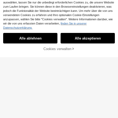
auswählen, lassen Sie nur die unbedingt erforderlichen Cookies zu, die unsere Website
iginal) 6/8 Zoll dicke Luxus-Zuckerr
2
,78€
ohrfaser-Papierteller - wiederverw
zum Laufen bringen. Sie können diese in den Browsereinstellungen deaktivieren, was
endbar, auslaufsicher, Einweg, geei
jedoch die Funktionalität der Website beeinträchtigen kann. Um mehr über die von uns
gnet für verschiedene Feiern; , kom
10/20/50 Stücke 9oz Silly Goose P
verwendeten Cookies zu erfahren und Ihre optionalen Cookie-Einstellungen
postierbar, ideal für Partys, Picknick
apier Trinkbecher 9 Oz süße Einwe
3
anzupassen, wählen Sie bitte "Cookies verwalten". Weitere Informationen darüber, wie
,73€
s, Hochzeiten, Grillfeste, starkes tra
g-Becher für Hochzeit, Babyparty,
wir die von uns erfassten Daten verarbeiten,
finden Sie in unserer
gfähiges Einweg-Geschirr
Geburtstagsfeiern, Getränke, Reise
Datenschutzerklärung.
n, Picknick
Alle ablehnen
Alle akzeptieren
ZUM WARENKORB
Cookies verwalten
JETZT EINKAUFEN
HINZUFÜGEN
10/20 Stücke 270ml Einweg Papier
becher Set mit Fußball-Motiv, geeig
3
,65€
net für Fußballpartys, Sport-Theme
n Tischdekoration, Geburtstage und
Picknicks
24/48 Stücke Pappbecher, 9oz Ein
weg-Kaffeetassen und Teebecherf
5
,05€
ör heiße und kalte Getränke, Geburt
stags-,Hochzeits-,Party,- und Feier
tagszubehör für Picknicks, geeigne
t für Restaurants, Foodtrucks, Küch
en, Büros, Schwarz