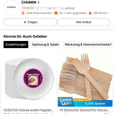
CHUMIN
t***n
ist
Vor 1 Tag
gefolgt
Verkäufer
Viele Stammkunden
Vor 1 Jahr gegründet
14K Kürzlich ve
444 Follower
4,92
Folgen
Alle Artikel
444 Follower
4,92
Könnte Dir Auch Gefallen
Empfehlungen
Spielzeug & Spiele
Werkzeug & Heimwerkerbedarf
444 Follower
4,92
444 Follower
4,92
444 Follower
4,92
444 Follower
4,92
0,01€ sparen
10/50/100 Stücke weiße Papptelle
10 Stücke/50 Stücke/100 Stücke E
r, geeignet für Geburtstagsfeier, Kuc
inweg Dessert Kuchen Eis Holzgab