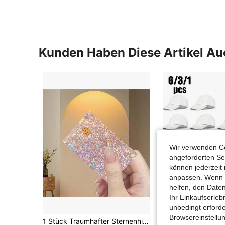
Kunden Haben Diese Artikel A
Wir verwenden Co
angeforderten Ser
können jederzeit 
anpassen. Wenn Si
helfen, den Date
Ihr Einkaufserle
unbedingt erford
Browsereinstellun
1 Stück Traumhafter Sternenhimmel Farbverlauf Glitzer Sternenmuster Bankkarte Kreditkarte Debitkarte Verkehrskarte Zimmerschlüsselkarte Schutzfolie Kratzschutz Kartenhülle