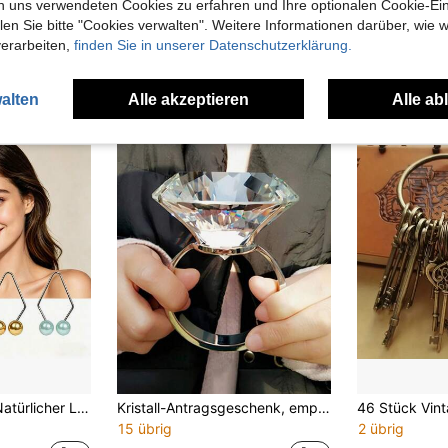
n uns verwendeten Cookies zu erfahren und Ihre optionalen Cookie-Ei
2 übrig
3,16€
n Sie bitte "Cookies verwalten". Weitere Informationen darüber, wie w
4,22€
verarbeiten,
finden Sie in unserer Datenschutzerklärung.
alten
Alle akzeptieren
Alle ab
1 Stück Edelstahl Natürlicher Lächeln Grübchen Trainer, bequemes Grübchen-Formungsgerät, wiederverwendbarer Gesicht-Grübchen-Trainer, tragbares Grübchen-Erzeugungs-Werkzeug, einfach für den täglichen Trainingsgebrauch von Frauen
Kristall-Antragsgeschenk, empfohlenes Valentinstagsgeschenk für Freundin/Ehefrau, DIY kreative Paarringe, Valentinstags-Überraschung großer Diamantring Geschenk
15 übrig
2 übrig