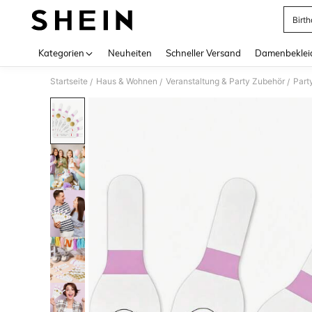
Birth
Use up 
Kategorien
Neuheiten
Schneller Versand
Damenbeklei
Startseite
Haus & Wohnen
Veranstaltung & Party Zubehör
Part
/
/
/