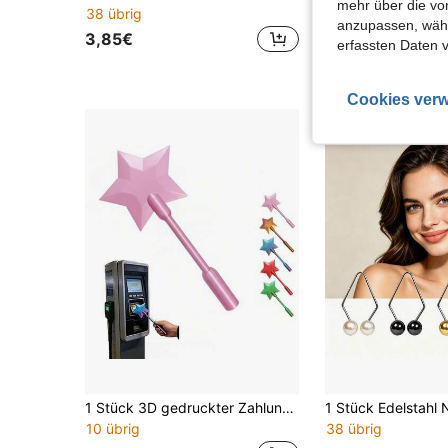
mehr über die vo
38 übrig
4,24€
anzupassen, wähle
3,85€
erfassten Daten 
Cookies verw
1 Stück 3D gedruckter Zahlungsstab, mit kontaktloser Zahlungsfunktion, sternförmiger Stab, kontaktlose Kreditkartenhülle, geeignet für Zahlungsszenarien
10 übrig
38 übrig