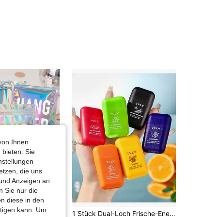
4,83
256
1.5K
4,83
256
1.5K
4,83
256
1.5K
4,83
256
1.5K
von Ihnen
 bieten. Sie
nstellungen
etzen, die uns
 und Anzeigen an
 Sie nur die
n diese in den
htigen kann. Um
1/10 Stücke Kater-Erholungs-Set, Selbstfürsorge, vorbedruckte holografische wiederverwendbare versiegelte Beutel, Brautjungfern-Party-Geschenke, Hochzeits-Willkommens-Geschenktüten, Brautparty-Geschenke, Freundinnen-Abend-Essentials, wiederverwendbare Aufbewahrungsbeutel
1 Stück Dual-Loch Frische-Energie-Stick, Minz-Frucht-Geschmack, Anti-Müdigkeit für den Unterricht, erfrischend zum Autofahren, ätherischer Öl-Stick, geeignet als Weihnachtsgeschenk für Freunde und Familie