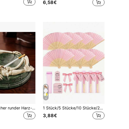
6,58€
4
1 Stück gotischer runder Harz-Schädel-Aschenbecher, schwerer, langanhaltend Schädel-Dekoration mit realistischer Knochenstruktur, Mini-gruseliger Schädelform, Mehrzweck-Innen- & Außen-Halloween-Dekoration, kreative Neuheiten-Geschenke für Gothic-Enthusiasten
1 Stück/5 Stücke/10 Stücke/20 Stücke klassischer weißer Bambus Faltfächer, eleganter geschnitzter Griff Papierfächer, tragbarer Handfächer, geeignet für Hochzeiten, Partys, Festivals, Sommer Wohndekoration, Wohnzimmer Schlafzimmer Dekoration, ein schönes Geschenk
3,88€