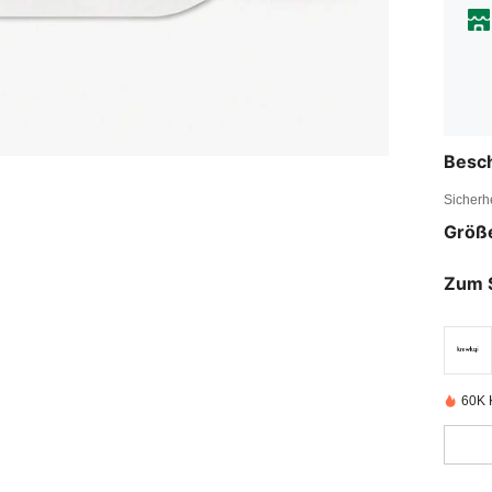
Besc
Sicherh
Größ
Zum 
60K K