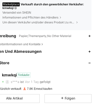
Verkauft durch den gewerblichen Verkäufer:
Marketplace
kmwkqi
Versendet von SHEIN
Informationen und Pflichten des Händlers
Um diesen Verkäufer und/oder dieses Produkt zu melden
hreibung
Papier,Themenparty,No Other Material
eitsinformationen und Kontakte
en Und Abmessungen
4,83
256
1.5K
Store
4,83
256
1.5K
4,83
256
1.5K
kmwkqi
Verkäufer
s***a
ist
Vor 1 Tag
gefolgt
4,83
256
1.5K
ürzlich verkauft
7.8K Erneut kaufen
4,83
256
1.5K
Alle Artikel
Folgen
4,83
256
1.5K