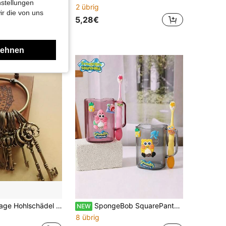
nstellungen
2 übrig
ir die von uns
5,28€
lehnen
46 Stück Vintage Hohlschädel Schlüsselanhänger gemischt DIY Basteln, Hochzeits- und Partygeschenke, Weihnachts-/Halloween-Bühnenrequisiten, Cosplay-Accessoires, Wanddekoration, Filmfan-Merchandise-Geschenke, 46 verschiedene Schlüssel
SpongeBob SquarePants 1 Stück Cartoon-Muster Zahnbürsten-Mundspülungsbecher, Badezimmer-Wasserbecher, süßes minimalistisches Design, langanhaltend und stoßfest, Reise- und Party-Essential, erste Wahl für Urlaubs- und Geburtstagsgeschenke (Zahnbürste nicht enthalten)
NEW
8 übrig