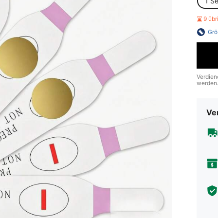
1 Se
9 üb
Grö
Verdien
werden
Ve