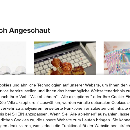
uch Angeschaut
okies und ähnliche Technologien auf unserer Website, um Ihnen den 
vice bereitzustellen und Ihnen das bestmögliche Webseitenerlebnis zu
nach Ihrer Wahl "Alle ablehnen", "Alle akzeptieren" oder Ihre Cookie-Ei
e "Alle akzeptieren" auswählen, werden wir alle optionalen Cookies s
nverkehr zu analysieren, erweiterte Funktionen anzubieten und Inhalte
bnis bei SHEIN anzupassen. Wenn Sie "Alle ablehnen" auswählen, lassen
erlichen Cookies zu, die unsere Website zum Laufen bringen. Sie könne
gen deaktivieren, was jedoch die Funktionalität der Website beeinträc
6/3 Stücke weiße Baseballkappen, geeignet für Themenpartys, Geburtstagspartys, Familientreffen, Rasenpicknicks, Outdoor-Sport, lässige Sonnenhüte, Strand, DIY, perfekt für kreative Blanko-Kunstmalerei
1 Stück Burrito-förmiges Federmäppchen, exquisites Burrito-Stil Federmäppchen, neuartiges Federmäppchen, Aufbewahrung für Schlüssel und Buntstifte, unverzichtbar für den Schulanfang