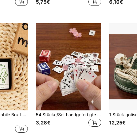
5,75€
6,10€
1 Stück Fun Size stabile Box Lustige dauerhafte Furz-Stopper Geschenkbox mit Grußkarte, Muster mit Cartoon-Charakteren und humorvollen Phrasen, ideal für Valentinstag, Hochzeiten, Geburtstage, Partys, Scherz, Streich, Geschenk für Liebste, Freunde, Lustige Geschenke, Neuheiten
54 Stücke/Set handgefertigte Miniatur-Spielkarten, geeignet für Neuheiten-Partyspiele, Poker-Zubehör, Reisespiele, mit Miniatur-Kartendeck, geeignet für Szenenmodelle, Puppenhaus-Rollenspiele und Geschenke, Mehrspieler-Kartenspiele, Geburtstagsfeier-Zubehör, Mini-Sammlerstücke
3,28€
12,25€