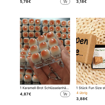
5,78€
3,18€
1 Karamell-Brot Schlüsselanhänger, mechanische Tastatur, Schlüsselanhänger, Schreibtischdekoration, Handy Dekor, kreative Neuheit zum Drücken
4 übrig
4,87€
3,88€