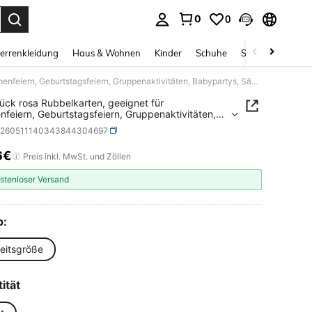
0
0
ess Enter to select.
errenkleidung
Haus & Wohnen
Kinder
Schuhe
Schmuck & Acces
100 Stück rosa Rubbelkarten, geeignet für Themenfeiern, Geburtstagsfeiern, Gruppenaktivitäten, Babypartys, Säuglingspartys
ück rosa Rubbelkarten, geeignet für
feiern, Geburtstagsfeiern, Gruppenaktivitäten,
rtys, Säuglingspartys
h260511140343844304697
6€
ICE AND AVAILABILITY
Preis inkl. MwSt. und Zöllen
stenloser Versand
p:
heitsgröße
ität