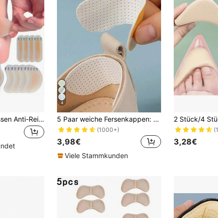
4
20 Stück Fersenkissen Anti-Reibung Fußschutzpads: Geeignet für Outdoor, Sport, Reisen, Zuhause, Büro, Schule und andere Anlässe, können als Fersenkissen, Schuhfutter, selbstklebende vakuumgeformte Pads zur Schmerzlinderung und Fußpflege verwendet werden
5 Paar weiche Fersenkappen: rutschfest, stoßabsorbierend, Fersenpolster, unsichtbare Fersenauskleidungen, geeignet für High Heels und Sneaker, schützt Fersen und Bögen, unisex Schuhzubehör
(1000+)
(
3,98€
3,28€
ündet
Viele Stammkunden