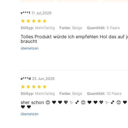
v***1
11 Jul,2026
Stiltyp: Mehrfarbig, Farbe: Beige, Quantität: 5 Paare
Stiltyp:
Mehrfarbig
Farbe:
Beige
Quantität:
5 Paare
Tolles Produkt würde ich empfehlen Hol das auf je
braucht
übersetzen
a***d
25 Jun,2026
Stiltyp: Mehrfarbig, Farbe: Beige, Quantität: 10 Paare
Stiltyp:
Mehrfarbig
Farbe:
Beige
Quantität:
10 Paare
sher schon 😍 ♥️ ❤️ 💖 ✨️ 💕 😍 ♥️ ❤️ 💖 ✨️ 💕 😍 ♥️ 
♥️ ❤️
übersetzen