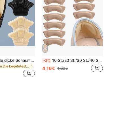
Selbstklebende dicke Schaumstoff-Schuh-Einlagen - Fersenkissen | Geeignet zum Anpassen von zu großen Schuhen auf eine kleinere Größe | Freizeitschuh-Schutzpolster | Verstellbare Passform | Rutschfeste Griffigkeit | Entwickelt für langfristiges Tragen
10 St./20 St./30 St./40 St. bequeme weiche Anti-Blasen Fersenpolster rutschfeste Fersengriffe
-2%
in Die begehrtesten Produkte, über die alle reden
4,16€
4,26€