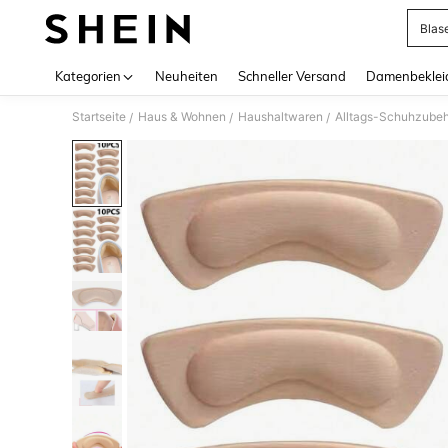
Blas
Use up 
Kategorien
Neuheiten
Schneller Versand
Damenbeklei
Startseite
Haus & Wohnen
Haushaltwaren
Alltags-Schuhzube
/
/
/