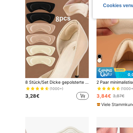
Cookies verw
0,
8 Stück/Set Dicke gepolsterte selbstklebende Fersenkissen, rutschfeste stoßabsorbierende Schaumstoffeinlagen für High Heels, Stiefel, Anzugschuhe, weich & bequem für langes Gehen & Stehen, verhindern Rutschen & Blasen, Schuhgrößenreduzierer, Isolierung für Frauen, Galentines, Welpen, Karneval, Schuhe, Frühlings-Sommer-Auswahl, Brautjungferngeschenke, Zimmer, Schlafzimmerdekoration, Schlafzimmerdekoration, Strand, Reisen, für Männer, für Frauen, Urlaub, Frauentag, Reiseessentials, Hochzeitsgeschenke, Y2k, Schlafzimmer, Autoaccessoires für Frauen, Küchendekor, Süßigkeiten, Muttertagsgeschenk, Schlafzimmerdekoration, Garten, Küchendekor, Sommer, Strand, Reiseessentials, Raumdekoration, Quetschbar, Abschluss, Schuhständer, Aufbewahrungssparer, Outdoor, Garten, Reiseessentiell, Tragbar, Strandessentiell, Abschlusszeit, Abschlussfeier, Abschlussgeschenk, Abschlussgeschenk, Glückwunsch Absolvent, Glückwunsch Absolvent, Jahrgangsbester, Schule beenden, Abschlussfeier
(1000+)
(1000+
3,28€
3,84€
3,87€
Viele Stammku