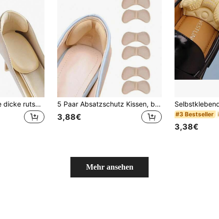
2 Stücke T-förmige dicke rutschfeste Fersenpolster, selbstklebende Fersengriffe für Herren- und Damenschuhe, rutschfest, blasenverhütend, Fersenschutz
5 Paar Absatzschutz Kissen, bequeme Einlegesohlen, Fersenkissen, rutschfeste Pads, Fußpflege Fersenschutz, selbstklebende Schuheinlagen, geeignet für Outdoor, Sport, Reisen, Zuhause, Büro, Schule, Rückkehr zur Schule Isolierung, Galentines, Welpe, Karneval, Partydekoration, Schuhe, Frühling Sommer Auswahl, Brautjungferngeschenke, Zimmer, Strand, Reisen, für Männer, für Frauen, Urlaub, niedliche Sachen, Muttertagsgeschenk, Garten, Sommer, Strand, Quetschbar, Abschluss, Schuhständer, Aufbewahrungssparer, Abschlussfeier, Glückwunsch Absolvent, Abschlussparty
#3 Bestseller
3,88€
3,38€
Mehr ansehen