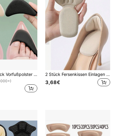
2 Stück/4 Stück Vorfußpolster Einlegesohlen für Frauen, lindern Schmerzen, reduzieren Schuhgröße, verbessern Passform, Komfort und Schutz für High Heels, Schuhe und Stiefel. Freundin/Valentinstag Geschenk, Schuhe, Frühling Sommer Auswahl, Brautjungfer Geschenke, Zimmer, Strand, Reise, für Männer, für Frauen, Urlaub, süße Sachen, Muttertags Geschenk, Garten, Sommer, Strand, Quetschbar, Abschluss, Schuhständer, Aufbewahrungssparer, Abschlussfeier, Glückwunsch Absolvent, Abschlussparty
2 Stück Fersenkissen Einlagen für zu große Schuhe, geeignet für Männer und Frauen, verbessert den Sitz und Komfort durch Polsterung der Ferse, verhindert Rutschen und Blasen für Outdoor, Sport, Reisen, Haushalt, Büro, Schule, Schuhe, Frühling Sommer Auswahl, Brautjungferngeschenke, Zimmer, Strand, Reise, für Männer, für Frauen, Urlaub, süße Sachen, Muttertagsgeschenk, Garten, Sommer, Strand, Quetschbar, Abschluss, Schuhständer, Aufbewahrungssparer, Abschlussfeier, Glückwunsch Absolvent, Abschlussparty
1000+)
3,68€