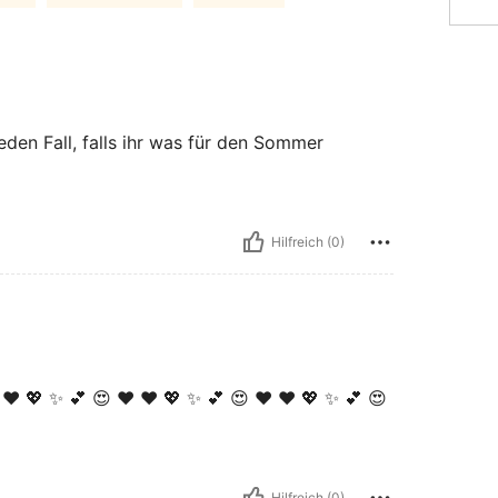
den Fall, falls ihr was für den Sommer
Hilfreich (0)
❤️ 💖 ✨️ 💕 😍 ♥️ ❤️ 💖 ✨️ 💕 😍 ♥️ ❤️ 💖 ✨️ 💕 😍
Hilfreich (0)