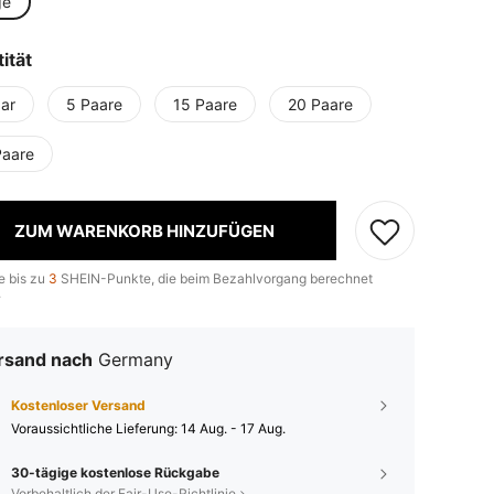
ge
ität
aar
5 Paare
15 Paare
20 Paare
Paare
ZUM WARENKORB HINZUFÜGEN
e bis zu
3
SHEIN-Punkte, die beim Bezahlvorgang berechnet
.
rsand nach
Germany
Kostenloser Versand
Voraussichtliche Lieferung:
14 Aug. - 17 Aug.
30-tägige kostenlose Rückgabe
Vorbehaltlich der Fair-Use-Richtlinie