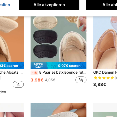
alten
Alle akzeptieren
Alle ab
03€ sparen
0,07€ sparen
2 Paar minimalistische Absatz Anti-Verschleiß Aufkleber, beige Polyester elegant für Pumps Damenhochschuhe und Herrensneaker Sommertäglicher Gebrauch, Wintergeschenkideen
8 Paar selbstklebende rutschfeste Schuheinlagen, geeignet für High Heels, Sneaker und Schuhe in Große Größen, rutschfeste Schuhzubehör | Elastische Einlegesohlen | Einlegesohlen, Schuhpads, Schuhregale, Aufbewahrung, Outdoor, Garten, Reiseessentials, tragbar, Strandessentials, Abschlusszeit, Abschlussfeier, Abschlussgeschenk, Abschlussgeschenk, Glückwunsch Absolvent, Glückwunsch Absolvent, Jahrgangsbester, Schulabschluss, Abschlussfeier
-1%
)
(
3,98€
4,05€
3,88€
nden