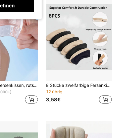
lehnen
QKC Damen Fersenkissen, rutschfeste Fersenkissen zur Verhinderung von Fersenrutschen und Blasen, Absatzkissen für Schuhe zwischen Größen, Accessoire Geschenkidee
8 Stücke zweifarbige Fersenkissen aus Memory-Schaum, Anti-Blasen-Fersenkissen, weiche selbstklebende Anti-Reibungs-Schuhschutzpads, atmungsaktive stoßabsorbierende Fußpflege-Pflaster (geeignet für lose Schuhe), tägliche Geh-Komfort-Accessoires für Erwachsene
12 übrig
1000+)
3,58€