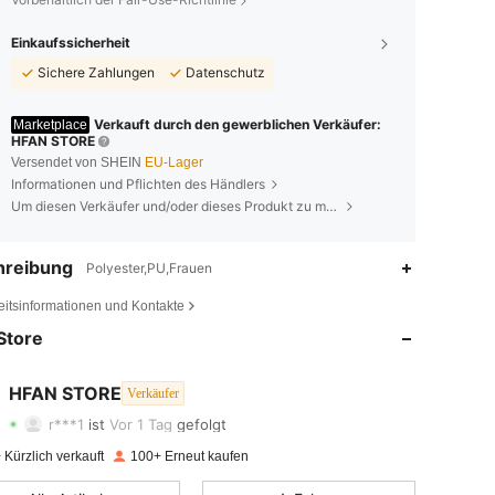
Einkaufssicherheit
Sichere Zahlungen
Datenschutz
Verkauft durch den gewerblichen Verkäufer:
Marketplace
HFAN STORE
Versendet von SHEIN
EU-Lager
Informationen und Pflichten des Händlers
Um diesen Verkäufer und/oder dieses Produkt zu melden
hreibung
Polyester,PU,Frauen
4,71
31
112
eitsinformationen und Kontakte
4,71
31
112
Store
4,71
31
112
HFAN STORE
Verkäufer
r***1
ist
Vor 1 Tag
gefolgt
4,71
31
112
Bewertung
Artikel
Follower
Kürzlich verkauft
100+ Erneut kaufen
4,71
31
112