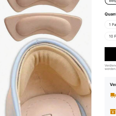
Bei
Quant
1 P
10 
Verdien
werden
Ve