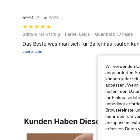
h***2
17 Jun,2026
Stiltyp: Mehrfarbig, Farbe: Beige, Quantität: 10 Paare
Stiltyp:
Mehrfarbig
Farbe:
Beige
Quantität:
10 Paare
Das Beste was man sich für Ballerinas kaufen kan
übersetzen
Wir verwenden Co
angeforderten Ser
können jederzeit 
Mehr Bewertung
anpassen. Wenn Si
helfen, den Date
Ihr Einkaufserle
unbedingt erford
Browsereinstellun
mehr über die vo
Kunden Haben Diese Artikel A
anzupassen, wähle
erfassten Daten 