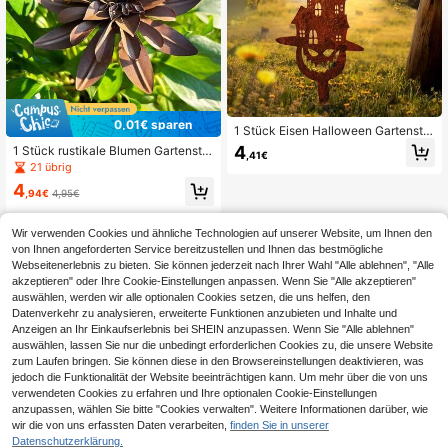
0,01€ sparen
1 Stück Eisen Halloween Gartenste
cker, Kürbis Dekoration mit Schloss
4
1 Stück rustikale Blumen Gartenste
,41€
muster
cker Dekoration, Blumen Gartendek
21 übrig
oration, Metall Garten Ornament, ge
4
schmiedete Eisen Outdoor Terrasse
,94€
4,95€
n Kunst, geeignet für Garten, Pflanz
gefäße, Balkon, Zaun Deko und Ge
Wir verwenden Cookies und ähnliche Technologien auf unserer Website, um Ihnen den
schenke
von Ihnen angeforderten Service bereitzustellen und Ihnen das bestmögliche
Webseitenerlebnis zu bieten. Sie können jederzeit nach Ihrer Wahl "Alle ablehnen", "Alle
akzeptieren" oder Ihre Cookie-Einstellungen anpassen. Wenn Sie "Alle akzeptieren"
auswählen, werden wir alle optionalen Cookies setzen, die uns helfen, den
Datenverkehr zu analysieren, erweiterte Funktionen anzubieten und Inhalte und
Anzeigen an Ihr Einkaufserlebnis bei SHEIN anzupassen. Wenn Sie "Alle ablehnen"
auswählen, lassen Sie nur die unbedingt erforderlichen Cookies zu, die unsere Website
zum Laufen bringen. Sie können diese in den Browsereinstellungen deaktivieren, was
jedoch die Funktionalität der Website beeinträchtigen kann. Um mehr über die von uns
verwendeten Cookies zu erfahren und Ihre optionalen Cookie-Einstellungen
anzupassen, wählen Sie bitte "Cookies verwalten". Weitere Informationen darüber, wie
wir die von uns erfassten Daten verarbeiten,
finden Sie in unserer
Datenschutzerklärung.