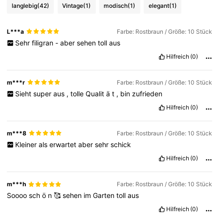
langlebig
(42)
Vintage
(1)
modisch
(1)
elegant
(1)
L***a
Farbe: Rostbraun / Größe: 10 Stück
Sehr
filigran
-
aber
sehen
toll
aus
Hilfreich
(0)
m***r
Farbe: Rostbraun / Größe: 10 Stück
Sieht
super
aus
,
tolle
Qualit
ä
t
,
bin
zufrieden
Hilfreich
(0)
m***8
Farbe: Rostbraun / Größe: 10 Stück
Kleiner
als
erwartet
aber
sehr
schick
Hilfreich
(0)
1K Follower
4,92
m***h
Farbe: Rostbraun / Größe: 10 Stück
Soooo
sch
ö
n
🥰
sehen
im
Garten
toll
aus
1K Follower
4,92
Hilfreich
(0)