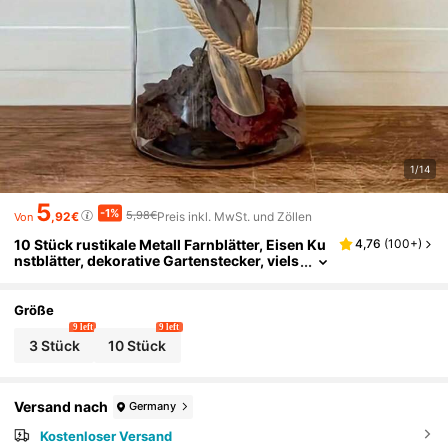
1/14
5
-1%
5,98€
,92€
Preis inkl. MwSt. und Zöllen
Von
10 Stück rustikale Metall Farnblätter, Eisen Ku
4,76
(
100+
)
nstblätter, dekorative Gartenstecker, viels
eitig einsetzbar für Pflanzkübel, Gärten, R
asenflächen, Außenbereiche
Größe
9 left
9 left
3 Stück
10 Stück
Versand nach
Germany
Kostenloser Versand