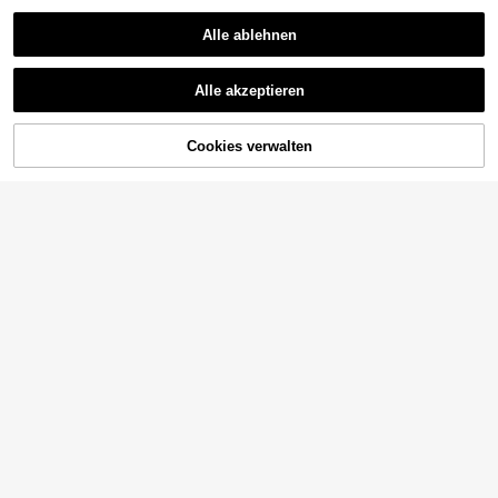
Alle ablehnen
Alle akzeptieren
Cookies verwalten
ZUM WARENKORB HINZUFÜGEN