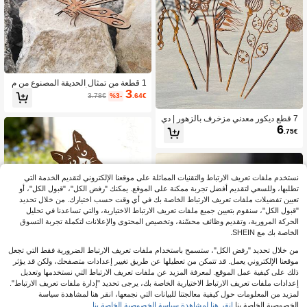
1 قطعة من تمثال الحديقة المصنوع من م
3
عدن مصدأ بلمسة أنيقة طبيعية على شكل
3.78€
%3-
.64€
عمود إناث التنين، فن تزييني ذو تصميم مل
توي معقد ، نحت خارجي ريفي لعيد الأم/الأ
7 قطع ديكور معدني مزخرف بالزهور | دي
ب، ديكور دائم للمنزل والحديقة، لا يحتاج ب
6
كور حديقة خارجي كلاسيكي | لا يحتاج طا
طاريات ،مشّكل يدويًا
.75€
قة | سطح بألوان أرضية | مثالي للحديقة و
الفناء ، ديكور الحديقة | تصميم ديكور معدن
ي مزهر خيالي | تأثير متهالك
نستخدم ملفات تعريف الارتباط والتقنيات المماثلة على موقعنا الإلكتروني لتقديم الخدمة التي
تطلبها، وللسعي لتقديم أفضل تجربة ممكنة على الموقع. يمكنك "رفض الكل"، "قبول الكل"، أو
تعيين تفضيلات ملفات تعريف الارتباط الخاصة بك في أي وقت حسب اختيارك. من خلال تحديد
"قبول الكل"، سنقوم بتعيين جميع ملفات تعريف الارتباط الاختيارية، والتي تساعدنا في تحليل
الحركة المرورية، وتقديم وظائف محسّنة، وتخصيص المحتوى والإعلانات لتكملة تجربة التسوق
الخاصة بك مع SHEIN.
من خلال تحديد "رفض الكل"، ستسمح باستخدام ملفات تعريف الارتباط الضرورية فقط التي تجعل
موقعنا الإلكتروني يعمل. قد تتمكن من تعطيلها عن طريق تغيير إعدادات متصفحك، ولكن قد يؤثر
ذلك على كيفية عمل الموقع. لمعرفة المزيد عن ملفات تعريف الارتباط التي نستخدمها وتعديل
وتد حديقة قطة فضولية برأس مائل بتصم
إعدادات ملفات تعريف الارتباط الاختيارية الخاصة بك، يرجى تحديد "إدارة ملفات تعريف الارتباط".
يم عتيق، تمثال قطة حديدي ريفي للزينة ا
5# الأفضل مبيعا
في متعدد الألوان أوتاد الحديقة الزخرفية
لخارجية، ديكور فني للفناء في الربيع/الص
لمزيد من المعلومات حول كيفية معالجتنا للبيانات التي نجمعها، انقر هنا لمشاهدة سياسة
5
.70€
يف، منحوتة قطة أليفة لتزيين الفناء والع
الخصوصية الخاصة بنا.
انقر هنا لمشاهدة سياسة الخصوصية الخاصة بنا.