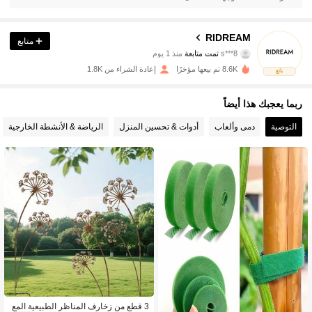
1K متابعون
4.92
RIDREAM
متابع
s***8
تمت متابعة
منذ 1 يوم
1K متابعون
4.92
8.6K تم بيعها مؤخرًا
إعادة الشراء من 1.8K
بائع
1K متابعون
4.92
ربما يعجبك هذا أيضاً
التوصية
دمى وألعاب
أدوات & تحسين المنزل
الرياضة & الأنشطة الخارجية
1K متابعون
4.92
1K متابعون
4.92
1K متابعون
4.92
1K متابعون
4.92
1K متابعون
4.92
1K متابعون
4.92
3 قطع من زخارف المناظر الطبيعية المع