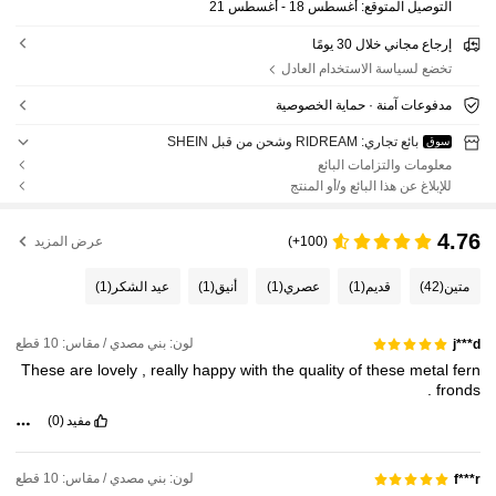
التوصيل المتوقع:
أغسطس 18 - أغسطس 21
إرجاع مجاني خلال 30 يومًا
تخضع لسياسة الاستخدام العادل
مدفوعات آمنة · حماية الخصوصية
بائع تجاري: RIDREAM وشحن من قبل SHEIN
سوق
معلومات والتزامات البائع
للإبلاغ عن هذا البائع و/أو المنتج
4.76
(100+)
عرض المزيد
متين
(42)
قديم
(1)
عصري
(1)
أنيق
(1)
عيد الشكر
(1)
لون: بني مصدي / مقاس: 10 قطع
j***d
These
are
lovely
,
really
happy
with
the
quality
of
these
metal
fern
.
fronds
مفيد
(0)
لون: بني مصدي / مقاس: 10 قطع
f***r