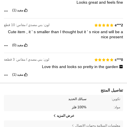
Looks
great
and
feels
fine
مفيد
(1)
لون: بني مصدي / مقاس: 10 قطع
2***e
Cute
item
,
it
'
s
smaller
than
I
thought
but
it
'
s
nice
and
will
be
a
nice
present
مفيد
(0)
لون: بني مصدي / مقاس: 3 قطعة
c***0
Love
this
and
looks
so
pretty
in
the
garden
مفيد
(1)
تفاصيل المنتج
تكوين:
سبائك الحديد
مواد:
100% فلز
عرض المزيد
معلومات السلامة وجهات الاتصال