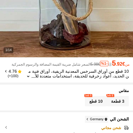
1/14
5
%1-
.92€
5.98€
من
السعر شامل ضريبة القيمة المضافة والرسوم الجمركية
10 قطع من أوراق السرخس المعدنية الريفية، أوراق فنية م
4.76
ن الحديد، أعواد زخرفية للحديقة، استخدامات متعددة للأ
(100+)
صص والحدائق والمساحات الخارجية
مقاس
9 left
8 left
3 قطعة
10 قطع
الشحن الي
Germany
شحن مجاني