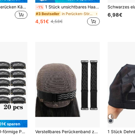
10/20/50 Stücke Perücken Kämme zum Befestigen von Perücken, 6-Zahn Perückenkämme, Perückenclips mit Stoff zum Herstellen von Perückenkappen, Stahlmaterial Clips und Kämme für Haare
1 Stück unsichtbares Haarband, rutschfester transparenter Perückengriff, bequeme elastische Perückenkappemit Spitze geeignet, hält die Perücke sicher
-1%
in Perücken-Stirnbänder Perückenkappen & Werkzeuge
#3 Bestseller
6,98€
4,51€
4,58€
01€ sparen
20 Stücke 32mm U-förmige Perückenclips Mit Silikonrücken Für Haarverlängerungs-zubehörwerkzeug
Verstellbares Perückenband zum Fixieren von Perücken, rutschfestes Perückenband, 1-3 Stücke schwarzes verstellbares elastisches Band für das Herstellen von Perücken