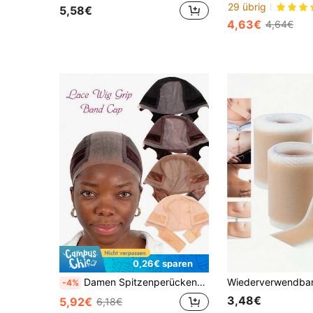
29 übrig
5,58€
4,63€
4,64€
0,26€ sparen
Damen Spitzenperückenkappe, verstellbares rutschfestes Silikonkopfband, sorgt dafür, dass die Perücke fest an Ort und Stelle bleibt, 4x5 Zoll transparenter Spitzenperückengriff
-4%
3,48€
5,92€
6,18€