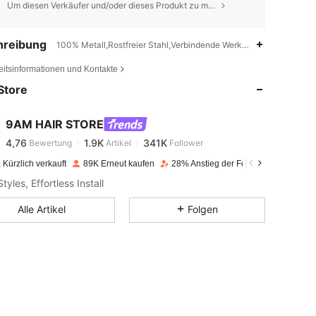
Um diesen Verkäufer und/oder dieses Produkt zu melden
hreibung
100% Metall,Rostfreier Stahl,Verbindende Werkzeuge
4,76
1.9K
341K
eitsinformationen und Kontakte
Store
4,76
1.9K
341K
9AM HAIR STORE
4,76
1.9K
341K
Bewertung
Artikel
Follower
e***5
bezahlt
Vor 1 Tag
Kürzlich verkauft
89K Erneut kaufen
28% Anstieg der Follower
tyles, Effortless Install
4,76
1.9K
341K
Alle Artikel
Folgen
4,76
1.9K
341K
4,76
1.9K
341K
4,76
1.9K
341K