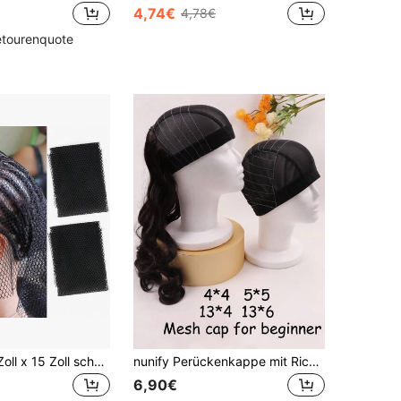
4,74€
4,78€
etourenquote
AliLeader 30 Zoll x 15 Zoll schwarzes elastisches gewebtes Netz, geeignet für Häkelzöpfe, Häkelmützen für Frauen, genähte Haarnetzmaschen für Frauen, Haarverlängerungen
nunify Perückenkappe mit Richtlinien-Karte für Perückenherstellung, dehnbarer Mesh-Kuppelkappen für Anfänger zum Nähen von nahtlosen Perücken, Größen 4x4, 5x5, 13x4, 13x6 für Belüftung von Lace Front Perücken, mittlere Größe für 22-23 Zoll Kopfumfang
6,90€