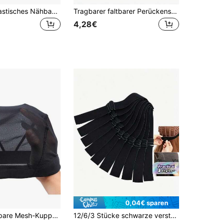
Schwarzes elastisches Nähband, 3 cm x 6 Yards, geeignet für Perücken, Gürtel, Dessous, Schuhe, Bettwäsche, Kleidung, Bastelarbeiten und DIY-Projekte
Tragbarer faltbarer Perückenständer, tragbarer Perückenhalter, geeignet für Reise, Salon, häusliche Perückenpflege, Perückentrocknung, Styling und Präsentation
4,28€
0,04€ sparen
1 Stück Dehnbare Mesh-Kuppel-Perückenkappe, Einheitsgröße, Einfach zu nähen, Elastische gewebte Perückenkappe, Elastisches Haarnetz
12/6/3 Stücke schwarze verstellbare elastische Bänder für Perücken, verstellbare Träger für Perücken, Werkzeuge zum Herstellen von Perückenkappen, Zubehör