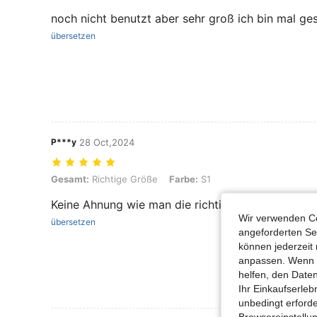
noch nicht benutzt aber sehr groß ich bin mal ge
übersetzen
P***y
28 Oct,2024
Gesamt: Richtige Größe, Farbe: S1
Gesamt:
Richtige Größe
Farbe:
S1
Keine Ahnung wie man die richtig benutzt, aber e
Wir verwenden Co
übersetzen
angeforderten Ser
können jederzeit 
anpassen. Wenn Si
helfen, den Date
Ihr Einkaufserle
unbedingt erford
Browsereinstellun