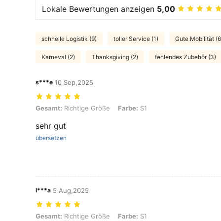
Lokale Bewertungen anzeigen
5,00
schnelle Logistik (9)
toller Service (1)
Gute Mobilität (6
Karneval (2)
Thanksgiving (2)
fehlendes Zubehör (3)
s***e
10 Sep,2025
Gesamt: Richtige Größe, Farbe: S1
Gesamt:
Richtige Größe
Farbe:
S1
sehr gut
übersetzen
l***a
5 Aug,2025
Gesamt: Richtige Größe, Farbe: S1
Gesamt:
Richtige Größe
Farbe:
S1