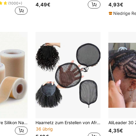
(1000+)
4,49€
4,93€
Niedrige R
Wiederverwendbare Silikon Narben Abdeckband - Geeignet für Kaiserschnitt, Akne, Verbrennungen, Operationen und Dehnungsstreifen - Glatte, feuchtigkeitsspendende, hellbeige Farbe, verbessert die Haftung | Flexibler Sitz | Vielseitige Hautpflege, geeignet für Operationen, Verbrennungen, Narben nach der Geburt, parfümfrei, lebenswichtige Körperpflege, Tattoo Zubehör
Haarnetz zum Erstellen von Afro-Dutt-Zopf und Afro-Haarbun - Schwarzes klebstofffreies Zopfhaarnetz mit Perückkämmen - Verstellbarer Riemen Afro-Haarbun-Flechthaarnetz für Frauen
36 übrig
4,35€