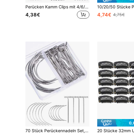
Perücken Kamm Clips mit 4/6/8 Zähnen, Haarverlängerungs-Clips aus Edelstahl, Perücken Clips Kämme mit Gummi für Haarverlängerungen
4,38€
4,74€
4,75€
0,
70 Stück Perückennadeln Set, Perückennadeln (t-nadeln) Und C-nadeln, Haarverlängerungen, Strickmuster Und Kunsthandwerke