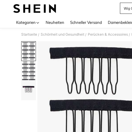
Wig 
Use up 
Kategorien
Neuheiten
Schneller Versand
Damenbeklei
Startseite
Schönheit und Gesundheit
Perücken & Accessoires
/
/
/