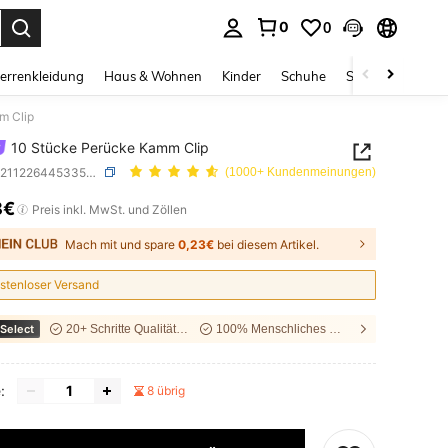
0
0
ess Enter to select.
errenkleidung
Haus & Wohnen
Kinder
Schuhe
Schmuck & Acces
m Clip
10 Stücke Perücke Kamm Clip
SKU: sb2112264453352577
(1000+ Kundenmeinungen)
8€
ICE AND AVAILABILITY
Preis inkl. MwSt. und Zöllen
Mach mit und spare
0,23€
bei diesem Artikel.
stenloser Versand
Select
20+ Schritte Qualitätstest
100% Menschliches Haar
:
8 übrig