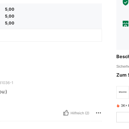
5,00
5,00
5,00
Besc
Sicherh
Zum 
1036-1
ou:)
3K+ K
Hilfreich (2)