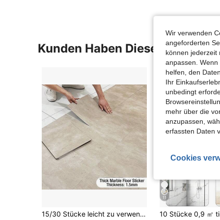
Wir verwenden Co
angeforderten Ser
Kunden Haben Diese Artikel A
können jederzeit 
anpassen. Wenn Si
helfen, den Date
Ihr Einkaufserle
unbedingt erford
Browsereinstellun
mehr über die vo
anzupassen, wähle
erfassten Daten 
Cookies verw
11
15/30 Stücke leicht zu verwendende selbstklebende Vinylboden-/Wandaufkleber mit Marmoroptik, dicke und strapazierfähige PVC Abziehbare Tapete, für Innenräume, Wohnungen, Büros, Wohnzimmer, Schlafzimmer, Küchen und Badezimmer, rutschfeste Bodenfliesen, wasserdicht