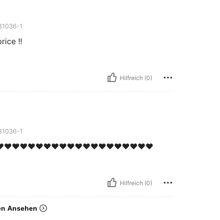
1036-1
rice !!
Hilfreich (0)
1036-1
️♥️♥️♥️♥️♥️♥️♥️♥️♥️♥️♥️♥️♥️♥️♥️♥️♥️♥️♥️
Hilfreich (0)
en Ansehen