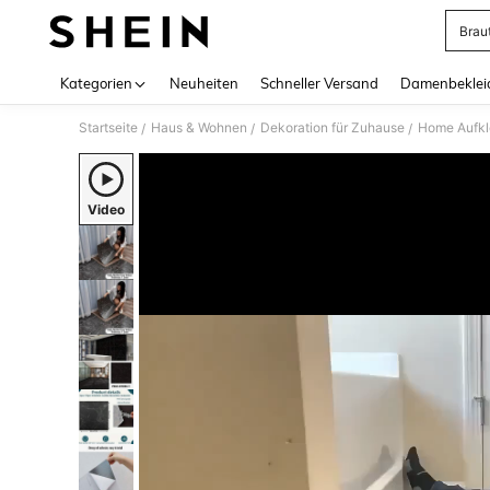
Brau
Use up 
Kategorien
Neuheiten
Schneller Versand
Damenbeklei
Startseite
Haus & Wohnen
Dekoration für Zuhause
Home Aufkl
/
/
/
Video