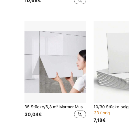
10,68€
35 Stücke/6,3 m² Marmor Muster selbstklebende Wandaufkleber, einfach anzubringen & zuzuschneiden, wasserfest & feuchtigkeitsbeständig, PVC Wanddekoration geeignet für Badezimmer, Küchenrückwand, Wohnzimmer, Schlafzimmer, Flur
33 übrig
30,04€
7,18€