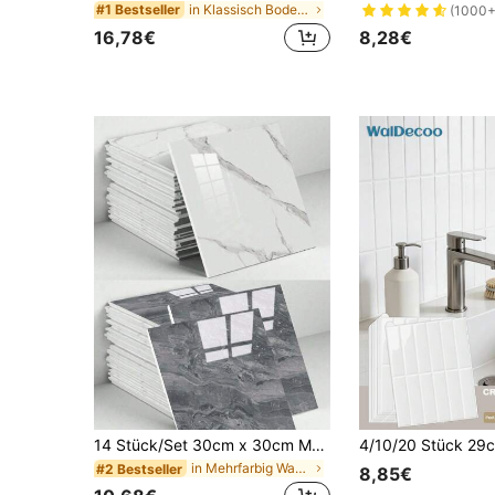
in Klassisch Bodenaufkleber
#1 Bestseller
(1000+
16,78€
8,28€
14 Stück/Set 30cm x 30cm Marmoroptik Selbstklebende Fliesenaufkleber, DIY Wanddekoration für Küche, Esszimmer, Schlafzimmer und Badezimmer, Badezimmer Deko Badematte Bodenbelag Herbstdekoration Badezimmer Accessoires
in Mehrfarbig Wandaufkleber
#2 Bestseller
8,85€