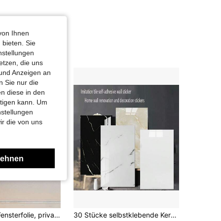
von Ihnen
 bieten. Sie
nstellungen
etzen, die uns
 und Anzeigen an
 Sie nur die
n diese in den
htigen kann. Um
nstellungen
ir die von uns
lehnen
Matte weiße Fensterfolie, privatsphäre-schützende, frostige, wärmeisolierende Glasfolie, undurchsichtiger selbstklebender Türsticker, geeignet für Badezimmer, Aufkleber, Wandtattoo, Vinylaufkleber, Heimdekoration, Frühlingsdekoration, Heimauffrischung, Rama Dekorationsaufkleber, Geburtstagsgeschenk, Abschlussfeier, Schulanfang Raumdekoration, Schulbedarf
30 Stücke selbstklebende Keramikfliesen Wandaufkleber, wasserdicht schimmelresistent Wanddekoration für Badezimmer, Küche, Zimmersanierung