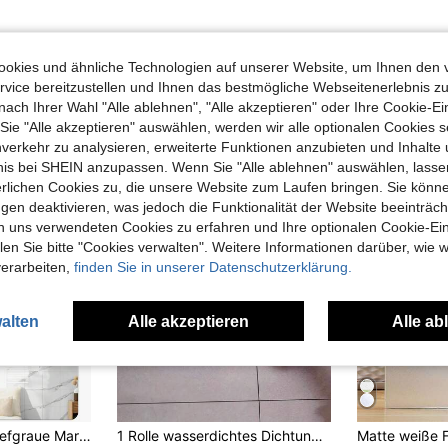
okies und ähnliche Technologien auf unserer Website, um Ihnen den 
vice bereitzustellen und Ihnen das bestmögliche Webseitenerlebnis zu
uch Angeschaut
nach Ihrer Wahl "Alle ablehnen", "Alle akzeptieren" oder Ihre Cookie-Ei
e "Alle akzeptieren" auswählen, werden wir alle optionalen Cookies s
nverkehr zu analysieren, erweiterte Funktionen anzubieten und Inhalte
bnis bei SHEIN anzupassen. Wenn Sie "Alle ablehnen" auswählen, lassen
erlichen Cookies zu, die unsere Website zum Laufen bringen. Sie könne
gen deaktivieren, was jedoch die Funktionalität der Website beeinträc
n uns verwendeten Cookies zu erfahren und Ihre optionalen Cookie-Ei
n Sie bitte "Cookies verwalten". Weitere Informationen darüber, wie w
verarbeiten,
finden Sie in unserer Datenschutzerklärung.
alten
Alle akzeptieren
Alle ab
in Wasserdicht Bodenversiegelungsaufkleber
#2 Bestseller
10 Stücke 0,9 ㎡ tiefgraue Marmor Muster Fliesenaufkleber, wasserundurchlässig und feuchtigkeitsbeständig, Aluminium Kunststoff Platte selbstklebend, Tapete für Wandrenovierung und -dekoration, Valentinstag, Valentinstagshochzeit, Geburtstag
1 Rolle wasserdichtes Dichtungsband, PVC selbstklebender Dichtungsstreifen, schimmelbeständiger Dichtungsstreifen für Küche und Bad-Spüle, Heimdekoration Vinyl Aufkleber, Partydekorationen, Geburtstags- und Abschlussgeschenke Wanddekoration Raumdekoration Aufkleber
(1000+)