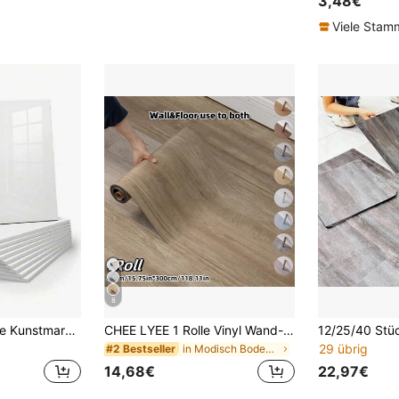
3,48€
Viele Sta
8
10/30 Stücke beige Kunstmarmor-Fliesen Wandaufkleber, wasserdicht & feuchtigkeitsbeständig, dekorative Hintergrundwand zur Renovierung, kaschiert Unvollkommenheiten, selbstklebende Aluminium-Kunststoff-Platten Wandaufkleber
CHEE LYEE 1 Rolle Vinyl Wand- und Bodenaufkleber, 15,7" B x 118" L / 12,9 Quadratfuß, abziehbare und klebbare Wandfliesen, SXP Schaumstoffaufkleber, geeignet für jeden Raum, einfache DIY, Aufkleber, Wandaufkleber, Vinylaufkleber, Heimdekoration, Frühlingsdekoration
29 übrig
in Modisch Bodenaufkleber
#2 Bestseller
14,68€
22,97€