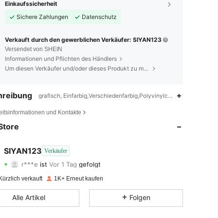
Einkaufssicherheit
Sichere Zahlungen
Datenschutz
Verkauft durch den gewerblichen Verkäufer: SIYAN123
Versendet von SHEIN
Informationen und Pflichten des Händlers
Um diesen Verkäufer und/oder dieses Produkt zu melden
hreibung
grafisch, Einfarbig,Verschiedenfarbig,Polyvinylchloridfasern
4,73
23
264
eitsinformationen und Kontakte
4,73
23
264
Store
4,73
23
264
SIYAN123
Verkäufer
r***e
ist
Vor 1 Tag
gefolgt
4,73
23
264
Bewertung
Artikel
Follower
ürzlich verkauft
1K+ Erneut kaufen
4,73
23
264
Alle Artikel
Folgen
4,73
23
264