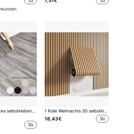
7,51€
in Trendig Bodenaufkleber
#4 Bestseller
35 übrig
mmkunden
12/25/40 Stücke selbstklebende PVC-Bodenfliesen, Marmoreffekt selbstklebende Bodenaufkleber, Vinylfliesen Wandaufkleber, rutschfeste Bodenaufkleber, geeignet für Küche, Schlafzimmer, Badezimmer, Wohnzimmer und andere Innenräume Boden und Wand Schnellrenovierung
1 Rolle Weihnachts 3D selbstklebende Tischdecke, verstärktes Holzmaserung Design, einfache Installation, Heimdekoration, DIY Tischdecke | Moderne Ästhetik | Realistische Holzmaserung, Tapeten Tischdecke Heimdekoration Neujahrsgeschenk
18,43€