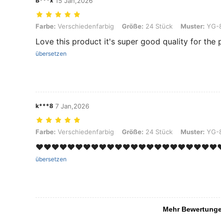
B***x
15 Jan,2026
Farbe: Verschiedenfarbig, Größe: 24 Stück, Muster: YG-81036-1
Farbe:
Verschiedenfarbig
Größe:
24 Stück
Muster:
YG-8
Love this product it's super good quality for the p
übersetzen
k***8
7 Jan,2026
Farbe: Verschiedenfarbig, Größe: 24 Stück, Muster: YG-81036-1
Farbe:
Verschiedenfarbig
Größe:
24 Stück
Muster:
YG-8
♥️♥️♥️♥️♥️♥️♥️♥️♥️♥️♥️♥️♥️♥️♥️♥️♥️♥️♥️♥️♥️♥️♥️♥
übersetzen
Mehr Bewertung