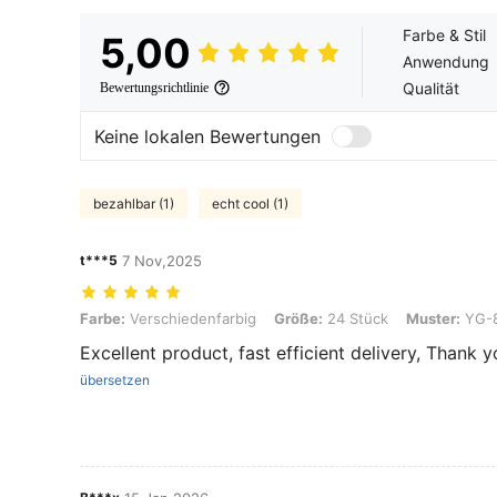
Farbe & Stil
5,00
Anwendung
Qualität
Bewertungsrichtlinie
Keine lokalen Bewertungen
bezahlbar (1)
echt cool (1)
t***5
7 Nov,2025
Farbe: Verschiedenfarbig, Größe: 24 Stück, Muster: YG-81036-1
Farbe:
Verschiedenfarbig
Größe:
24 Stück
Muster:
YG-8
Excellent product, fast efficient delivery, Thank y
übersetzen