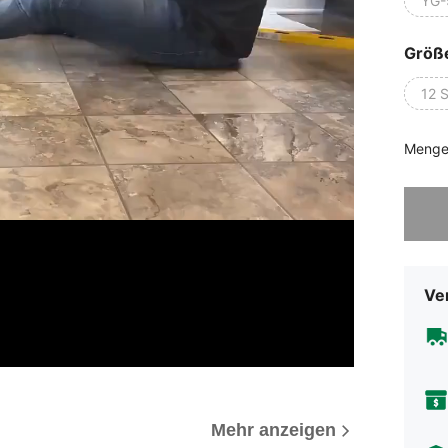
YG-
Größ
12 
Menge
Sorry, d
Ve
Mehr anzeigen