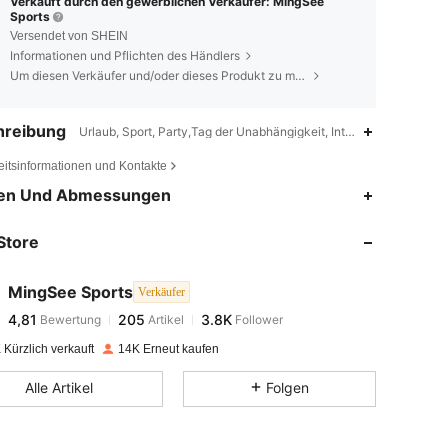
Verkauft durch den gewerblichen Verkäufer: MingSee
Sports
Versendet von SHEIN
Informationen und Pflichten des Händlers
Um diesen Verkäufer und/oder dieses Produkt zu melden
hreibung
Urlaub, Sport, Party,Tag der Unabhängigkeit, Internationaler Tag der
eitsinformationen und Kontakte
4,81
205
3.8K
en Und Abmessungen
Store
4,81
205
3.8K
MingSee Sports
Verkäufer
4,81
205
3.8K
Bewertung
Artikel
Follower
4***1
bezahlt
Vor 1 Tag
Kürzlich verkauft
14K Erneut kaufen
4,81
205
3.8K
Alle Artikel
Folgen
4,81
205
3.8K