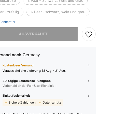
heitsgröße
3 Paar – Schwarz, Weiß und Grau
ar - zufällig
6 Paar - schwarz, weiß und grau
ßenberater
ieses Produkt ist ausverkauft.
AUSVERKAUFT
rsand nach
Germany
Kostenloser Versand
Voraussichtliche Lieferung:
18 Aug. - 21 Aug.
30-tägige kostenlose Rückgabe
Vorbehaltlich der Fair-Use-Richtlinie
Einkaufssicherheit
Sichere Zahlungen
Datenschutz