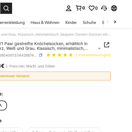
0
0
ess Enter to select.
errenkleidung
Haus & Wohnen
Kinder
Schuhe
Schmuck & Acces
12/6/3/1 Paar gestreifte Knöchelsocken, erhältlich in Schwarz, Weiß und Grau. Klassisch, minimalistisch, bequem. Damen-Socken mit niedrigem Ausschnitt, geeignet für alle Jahreszeiten (6 Paar/12 Paar/18 Paar)
/1 Paar gestreifte Knöchelsocken, erhältlich in
z, Weiß und Grau. Klassisch, minimalistisch,
. Damen-Socken mit niedrigem Ausschnitt,
SKU: st260406133442687472188
(1 Kundenmeinungen)
et für alle Jahreszeiten (6 Paar/12 Paar/18 Paar)
8€
ICE AND AVAILABILITY
Preis inkl. MwSt. und Zöllen
stenloser Versand
p:
 A
e