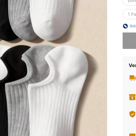
Ein
1 Pa
Grö
Sorry, d
Ve