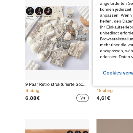
angeforderten Ser
können jederzeit 
anpassen. Wenn Si
helfen, den Date
Ihr Einkaufserle
unbedingt erford
Browsereinstellun
mehr über die vo
anzupassen, wähle
erfassten Daten 
Cookies verw
9 Paar Retro strukturierte Socken für Outdoor-Sport, bequeme und atmungsaktive Bootssocken, Damensocken
4 übrig
15 übrig
6,88€
4,61€