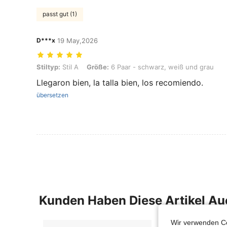
passt gut (1)
D***x
19 May,2026
Stiltyp: Stil A, Größe: 6 Paar - schwarz, weiß und grau
Stiltyp:
Stil A
Größe:
6 Paar - schwarz, weiß und grau
Llegaron bien, la talla bien, los recomiendo.
übersetzen
Kunden Haben Diese Artikel A
Wir verwenden Co