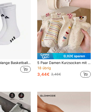
0,02€ sparen
Adidas Wadenlange Basketballsocken, warme weiße Laufsocken mit Frottee-Sohle, Unisex, Winter neue Stile IA3949, IA3950, IA3951, HT3452, IC9521
5 Paar Damen Kurzsocken mit Polka-Dot-Muster, modisches süßes Cartoon-Muster, atmungsaktiv und schweißabsorbierend, lässige Sportsocken für Frühling und Sommer
18 übrig
3,44€
3,46€