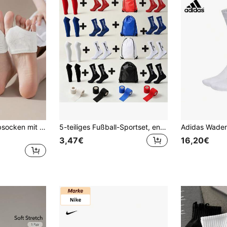
2 Paar Damen Halbsocken mit offener Zehenpartie, unsichtbare Socken, hohe Elastizität, rutschfeste Polsterung an der Vorderseite, zur Linderung von Reibungsschmerzen zwischen den Zehen, geeignet für Sandalen, High Heels und Mule-Schuhe
5-teiliges Fußball-Sportset, enthält 2 Paar rutschfeste Polka-Dot-Fußball-Schienbeinschoner-Socken, 1 gestrickte Knöchelmanschette, 1 Kordelzug-Tasche, geeignet für Fußballbegeisterte, Fußballspiele und Trainingszubehör
3,47€
16,20€