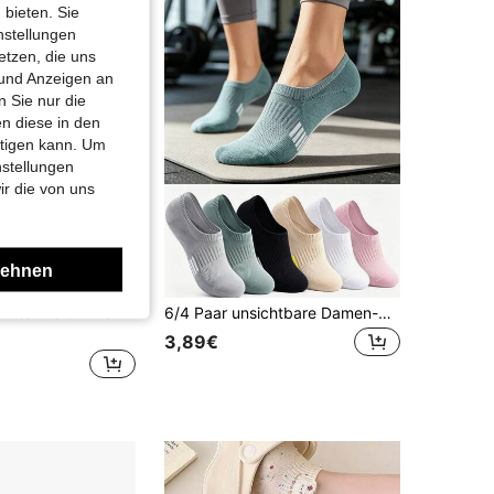
 bieten. Sie
nstellungen
etzen, die uns
 und Anzeigen an
 Sie nur die
n diese in den
htigen kann. Um
nstellungen
ir die von uns
lehnen
2 Paar lustige kreative 3D Tierpfoten Socken, kleines Feiertagsgeschenk, geeignet für Männer, Frauen, Erwachsene, Jugendliche, originelles Elefanten-Thema, passt zu Röcken, Hosen usw., lustig und vielseitig
6/4 Paar unsichtbare Damen-Sportsocken, atmungsaktive, feuchtigkeitsableitende niedrige Socken, bequem und rutschfest, geeignet für Sport, Fitness, Laufen, Radfahren und tägliche Freizeitkleidung, mehrfarbiger All-Season-Stil
3,89€