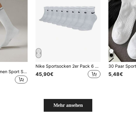
Nike Sportsocken 2er Pack 6 Paar / 3er Pack 9 Paar Unisex Mittelhoch Baumwollsocken Weiß Schnelltrocknend Schweißabsorbierend Rutschfest Basketball Lauf Training Socken SX7677-100
OutZeal 1 Paar Damen Sport Socken, weich, rutschfest, verschleißfest, für Fitness, Yoga, Radfahren, ganzjährig
45,90€
5,48€
Mehr ansehen