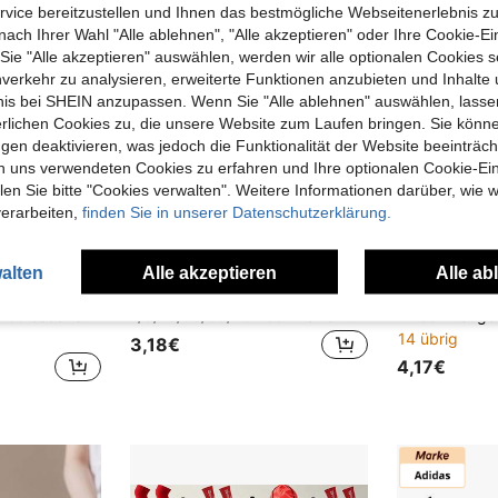
vice bereitzustellen und Ihnen das bestmögliche Webseitenerlebnis zu
nach Ihrer Wahl "Alle ablehnen", "Alle akzeptieren" oder Ihre Cookie-Ei
e "Alle akzeptieren" auswählen, werden wir alle optionalen Cookies s
nverkehr zu analysieren, erweiterte Funktionen anzubieten und Inhalte
bnis bei SHEIN anzupassen. Wenn Sie "Alle ablehnen" auswählen, lassen
erlichen Cookies zu, die unsere Website zum Laufen bringen. Sie könne
gen deaktivieren, was jedoch die Funktionalität der Website beeinträc
n uns verwendeten Cookies zu erfahren und Ihre optionalen Cookie-Ei
n Sie bitte "Cookies verwalten". Weitere Informationen darüber, wie w
verarbeiten,
finden Sie in unserer Datenschutzerklärung.
alten
Alle akzeptieren
Alle ab
1/3/6 Paar Herren Bootssocken, Frühling/Sommer dünne niedrig geschnittene kurze unsichtbare Socken, geruchshemmend, schweißabsorbierend, atmungsaktive Sportsocken, Damen Paar Socken
1/5/10/20/30/40 Paar Herren einfarbige lässige kurze Socken, bequem, atmungsaktiv, feuchtigkeitsableitend, perfekt für Outdoor-Outfit. Unisex kurze Socken
14 übrig
3,18€
4,17€