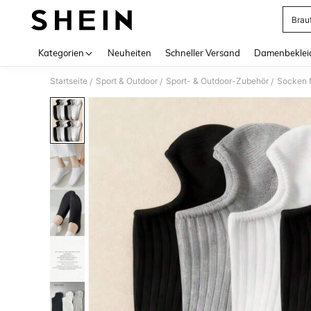
Brau
Use up 
Kategorien
Neuheiten
Schneller Versand
Damenbeklei
Startseite
Sport & Outdoor
Sport- & Outdoor-Zubehör
Socken f
/
/
/