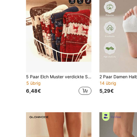
5 Paar Elch Muster verdickte Socken, bequeme & warme mittellange Weihnachtssocken, Damensocken
5 übrig
14 übrig
6,48€
5,29€