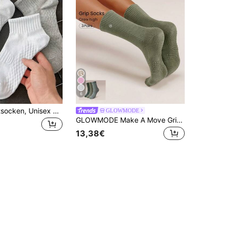
6
30 Paar Sportsocken, Unisex Anti-Geruch kurze Socken, feuchtigkeitsableitend, atmungsaktiv, antibakteriell, leichte Knöchelsocken, geeignet für Sport und Freizeitkleidung, Schulanfang, Herbst/Winter-Stil (15 Paar/10 Paar/9 Paar/5 Paar)
GLOWMODE
GLOWMODE Make A Move Grip Scrunch Crew Socken
13,38€