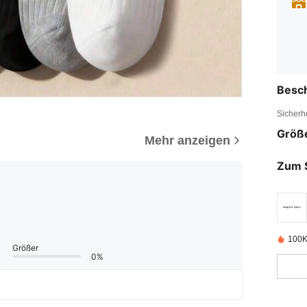
Besc
Sicherh
Größ
Mehr anzeigen
Zum 
100K 
Größer
0%