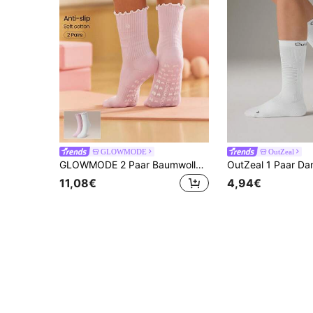
GLOWMODE
OutZeal
GLOWMODE 2 Paar Baumwollmischung Powerhouse Pilates Grip Socken mit Rüschensaum & rutschfesten Griffen für tägliche aktive Studio-Kleidung
11,08€
4,94€