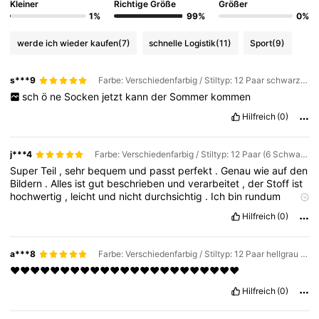
Kleiner
Richtige Größe
Größer
1%
99%
0%
werde ich wieder kaufen
(7)
schnelle Logistik
(11)
Sport
(9)
s***9
Farbe: Verschiedenfarbig / Stiltyp: 12 Paar schwarze / Größe: 41-46
sch
ö
ne
Socken
jetzt
kann
der
Sommer
kommen
Hilfreich
(0)
j***4
Farbe: Verschiedenfarbig / Stiltyp: 12 Paar (6 Schwarz + 6 Weiß) / Größe: 41-46
Super
Teil
,
sehr
bequem
und
passt
perfekt
.
Genau
wie
auf
den
Bildern
.
Alles
ist
gut
beschrieben
und
verarbeitet
,
der
Stoff
ist
hochwertig
,
leicht
und
nicht
durchsichtig
.
Ich
bin
rundum
zufrieden
–
einfach
perfekt
!
Hilfreich
(0)
a***8
Farbe: Verschiedenfarbig / Stiltyp: 12 Paar hellgrau / Größe: 41-46
❤️❤️❤️❤️❤️❤️❤️❤️❤️❤️❤️❤️❤️❤️❤️❤️❤️❤️❤️❤️❤️❤️❤️
Hilfreich
(0)