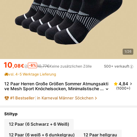
1/26
10
,08€
-6%
10,77€
Keine zusätzlichen Zölle
500+ verkauft
vsl. 4-5 Werktage Lieferung
12 Paar Herren Große Größen Sommer Atmungsakti
4,84
ve Mesh Sport Knöchelsocken, Minimalistische
(1000+)
Vielseitige Unsichtbare Socken, Ganztägiger Ko
#
1
Bestseller
in Karneval Männer Söckchen
mfort
Stiltyp
12 Paar (6 Schwarz + 6 Weiß)
12 Paar (6 weiß + 6 dunkelgrau)
12 Paar hellgrau