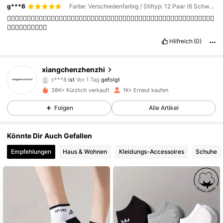
g***6
Farbe: Verschiedenfarbig / Stiltyp: 12 Paar (6 Schwarz + 6 Weiß) / Größe: 41-46
👍🏻👍🏻👍🏻👍🏻👍🏻👍🏻👍🏻👍🏻👍🏻👍🏻👍🏻👍🏻👍🏻👍🏻👍🏻👍🏻👍🏻👍🏻👍🏻👍🏻👍🏻👍🏻👍🏻👍🏻👍🏻👍🏻
👍🏻👍🏻👍🏻👍🏻👍🏻
Hilfreich
(0)
219 Follower
4,78
xiangchenzhenzhi
c***8
ist
Vor 1 Tag
gefolgt
r***z
ist am Durchsuchen
219 Follower
4,78
38K+ Kürzlich verkauft
1K+ Erneut kaufen
Folgen
Alle Artikel
219 Follower
4,78
Könnte Dir Auch Gefallen
Empfehlungen
Haus & Wohnen
Kleidungs-Accessoires
Schuhe
219 Follower
4,78
219 Follower
4,78
219 Follower
4,78