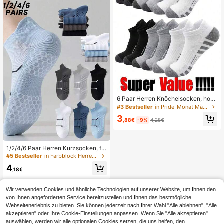
6 Paar Herren Knöchelsocken, hoc
hwertige, atmungsaktive Mesh-Soc
#3 Bestseller
in Pride-Monat Männer Söckchen
ken mit rundem Ausschnitt, vielseiti
3
ge lässige Herrensocken
,88€
-9%
4,28€
1/2/4/6 Paar Herren Kurzsocken, fe
uchtigkeitsableitend, geruchshemm
#5 Bestseller
in Farbblock Herren Sportsocken
end, Sportsocken, dünne Knöchels
4
ocken, unisex
,18€
Wir verwenden Cookies und ähnliche Technologien auf unserer Website, um Ihnen den
von Ihnen angeforderten Service bereitzustellen und Ihnen das bestmögliche
Webseitenerlebnis zu bieten. Sie können jederzeit nach Ihrer Wahl "Alle ablehnen", "Alle
akzeptieren" oder Ihre Cookie-Einstellungen anpassen. Wenn Sie "Alle akzeptieren"
auswählen, werden wir alle optionalen Cookies setzen, die uns helfen, den