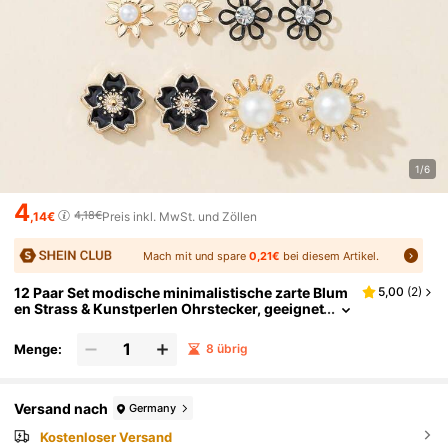
1/6
4
4,18€
,14€
Preis inkl. MwSt. und Zöllen
Mach mit und spare
0,21€
bei diesem Artikel.
12 Paar Set modische minimalistische zarte Blum
5,00
(
2
)
en Strass & Kunstperlen Ohrstecker, geeignet
für Outdoor, Fotoshooting, Urlaubskleidung,
Geschenk für Frauen
Menge:
8 übrig
Versand nach
Germany
Kostenloser Versand