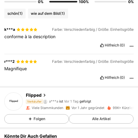
0%
100%
0%
schön
(1)
wie auf dem Bild
(1)
k***a
Farbe: Verschiedenfarbig / Größe: Einheitsgröße
conforme
à
la
description
Hilfreich
(0)
r***2
Farbe: Verschiedenfarbig / Größe: Einheitsgröße
Magnifique
Hilfreich
(0)
107K Follower
4,88
Flipped
a***a
ist
Vor 1 Tag
gefolgt
Verkäufer
4***6
ist am Durchsuchen
Viele Stammkunden
Vor 1 Jahr gegründet
99K+ Kürzlich v
107K Follower
4,88
Folgen
Alle Artikel
107K Follower
4,88
Könnte Dir Auch Gefallen