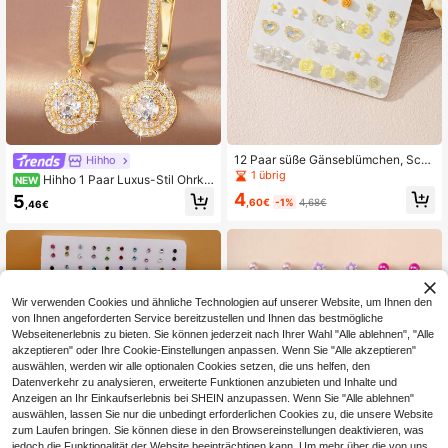
12 Paar süße Gänseblümchen, Schl
Hihho
eife & Blumen Kombinations-Ohrrin
1 übrig
Hihho 1 Paar Luxus-Stil Ohrkle
NEW
ge Set, modischer Schmuck für Allt
mmen, glamouröse funkelnde Dame
4
5
ag, Lässig, Reise, Feiertagsgeschen
,60€
-1%
4,68€
,46€
n-Ohrringe geeignet für Pendeln, D
ke
ates, Abendpartys, Hochzeiten, Ge
burtstage
Wir verwenden Cookies und ähnliche Technologien auf unserer Website, um Ihnen den
von Ihnen angeforderten Service bereitzustellen und Ihnen das bestmögliche
Webseitenerlebnis zu bieten. Sie können jederzeit nach Ihrer Wahl "Alle ablehnen", "Alle
akzeptieren" oder Ihre Cookie-Einstellungen anpassen. Wenn Sie "Alle akzeptieren"
auswählen, werden wir alle optionalen Cookies setzen, die uns helfen, den
Datenverkehr zu analysieren, erweiterte Funktionen anzubieten und Inhalte und
Anzeigen an Ihr Einkaufserlebnis bei SHEIN anzupassen. Wenn Sie "Alle ablehnen"
auswählen, lassen Sie nur die unbedingt erforderlichen Cookies zu, die unsere Website
zum Laufen bringen. Sie können diese in den Browsereinstellungen deaktivieren, was
5
jedoch die Funktionalität der Website beeinträchtigen kann. Um mehr über die von uns