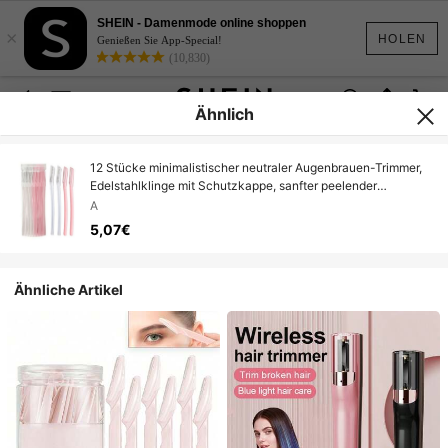
SHEIN - Damenmode online shoppen
×
HOLEN
Genießen Sie App-Special!
(10,830)
Ähnlich
12 Stücke minimalistischer neutraler Augenbrauen-Trimmer,
Edelstahlklinge mit Schutzkappe, sanfter peelender
Gesichts-Haarentferner, rutschfester Griff, Unisex, geeignet
A
für Zuhause, Salon, Reisen, Geburtstag, Valentinstag,
5,07€
Vatertag, Abschlussgeschenk
Ähnliche Artikel