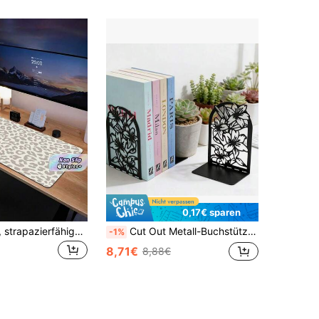
0,17€ sparen
1 Stück dicke, strapazierfähige beige-braune Leoparden-Muster Tastatur Mauspad Gaming Schreibtisch Matte, Geburtstagsgeschenk für Gamer, Studenten, Profis, Büro, Zuhause, Desktop, Laptop, minimalistisches Design
Cut Out Metall-Buchstütze mit natürlichem Blumenmuster, geeignet zum Organisieren und Dekorieren von Bücherregalen und Bücherkasten, ein künstlerisches Geschenk für Buchliebhaber, Bibliophile und Büroangestellte
-1%
8,71€
8,88€