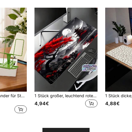
Buchhalter Leseständer für Studenten und Grundschulkinder, Schreibtisch Buchclip Ständer, einfacher Buchstützständer
1 Stück großer, leuchtend roter Mauspad mit rutschfester Gummibasis und glatter Oberfläche, Computermatte für Gaming, Büro, Zuhause, Laptop, Tastatur, Schreibtisch, Geschenk für Männer, Frauen, Halloween
4,94€
4,88€