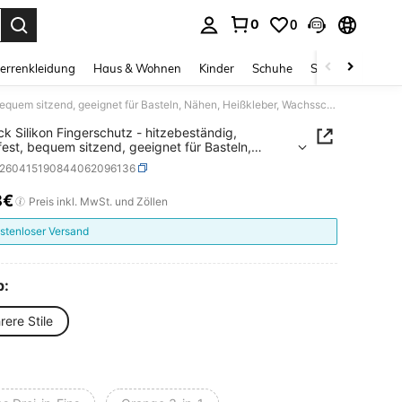
0
0
ess Enter to select.
errenkleidung
Haus & Wohnen
Kinder
Schuhe
Schmuck & Acces
12 Stück Silikon Fingerschutz - hitzebeständig, rutschfest, bequem sitzend, geeignet für Basteln, Nähen, Heißkleber, Wachsschnitzen und mehr
ck Silikon Fingerschutz - hitzebeständig,
fest, bequem sitzend, geeignet für Basteln,
 Heißkleber, Wachsschnitzen und mehr
s260415190844062096136
8€
ICE AND AVAILABILITY
Preis inkl. MwSt. und Zöllen
stenloser Versand
p:
ere Stile
e