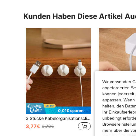
Kunden Haben Diese Artikel A
Wir verwenden Co
angeforderten Ser
können jederzeit 
anpassen. Wenn Si
helfen, den Date
0,01€ sparen
Ihr Einkaufserle
unbedingt erford
3 Stücke Kabelorganisationsclips für Schreibtisch für Daten-/Kopfhörer-/Ladekabel, Kabeldurchführung für Nachttisch, Schulanfang
Browsereinstellun
3,77€
3,98€
3,78€
mehr über die vo