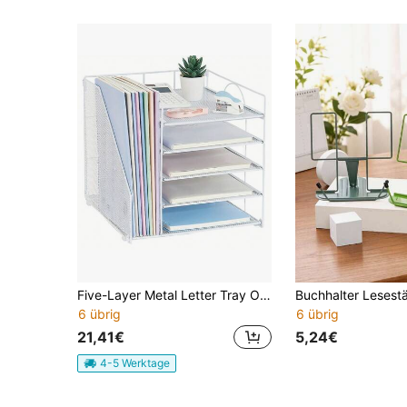
Five-Layer Metal Letter Tray Organizer Featuring File Holders And Mesh Baskets - a Powder-Coated Black Desktop Organizer Designed for Office Supplies, Home, And Workspace Organization, Including Office Organizers And Additions
6 übrig
6 übrig
21,41€
5,24€
4-5 Werktage