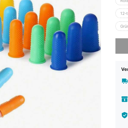
Rote
12-t
Grün
Sorry, d
Ve