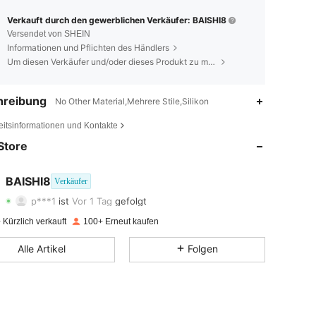
Verkauft durch den gewerblichen Verkäufer: BAISHI8
Versendet von SHEIN
Informationen und Pflichten des Händlers
Um diesen Verkäufer und/oder dieses Produkt zu melden
hreibung
No Other Material,Mehrere Stile,Silikon
4,77
28
112
eitsinformationen und Kontakte
Store
4,77
28
112
4,77
28
112
BAISHI8
Verkäufer
p***1
ist
Vor 1 Tag
gefolgt
4,77
28
112
Bewertung
Artikel
Follower
Kürzlich verkauft
100+ Erneut kaufen
4,77
28
112
Alle Artikel
Folgen
4,77
28
112
4,77
28
112