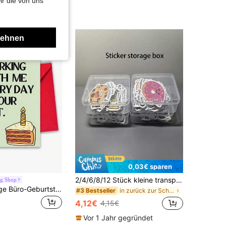
ir die von uns
lehnen
0,03€ sparen
2/4/6/8/12 Stück kleine transparente PP Aufbewahrungsboxen - multifunktionale tragbare Aufbewahrungsboxen für Aufkleber und Schmuck, Aufbewahrungsboxen für Zuhause, Schule, Büro, Schreibtisch, Aufbewahrungsboxen für Aufkleber, kleine Produkte, Schreibwaren, Schmuck, Haarspangen, Haargummis, Aufbewahrung für Schule, Büro, Zuhause, Schreibtisch, Schmuckgeschäft, Boutique, kommerzielle Nutzung, verdicktes Material, geeignet für die Schulanfangssaison, praktische Schreibwaren für den Schulanfang, Geschenke für die Schulanfangssaison, Weihnachts- und Halloween-Geschenke, Valentinstag- und Muttertagsgeschenke, Schulanfang
ng Shop
1 Stück, witzige Büro-Geburtstagskarte für Kollegen und Vorgesetzte - "Mit uns jeden Tag zu arbeiten ist Ihr Geschenk" mit Umschlag
in zurück zur Schule Aufbewahrungsboxen für Schrei
#3 Bestseller
4,12€
4,15€
Vor 1 Jahr gegründet