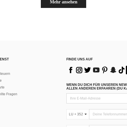
Mehr ansehen
ENST
FINDE UNS AUF
teuern
e
WENN DU DICH FÜR UNSEREN NEW
rte
ALLEN ANDEREN ERFAHREN (DU KA
ellte Fragen
LU + 352