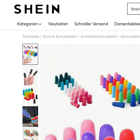
Brau
Use up 
Kategorien
Neuheiten
Schneller Versand
Damenbeklei
Startseite
Büro & Schulbedarf
Schreibtischzubehör
Bürozubeh
/
/
/