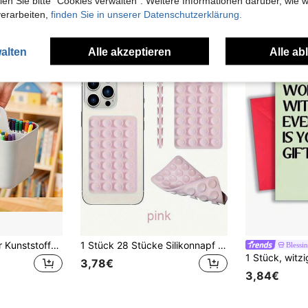
n Sie bitte "Cookies verwalten". Weitere Informationen darüber, wie w
verarbeiten,
finden Sie in unserer Datenschutzerklärung.
alten
Alle akzeptieren
Alle ab
3-Fächer tragbarer Kunststoff-Aufbewahrungskorb mit Griff - leichter Schreibtisch-Organizer, Bürobedarf, kompaktes Design, geeignet zum Aufbewahren von Stiften, Markern und Schreibwaren, unverzichtbar für Schüler und Lehrer zum Schulstart
1 Stück 28 Stücke Silikonnapf Handyhalter - Geeignet für Selfies und Videoaufnahmen, starke Haftung, kompatibel mit iPhones und Android-Smartphones - Klebrige Silikonhalterung, geeignet für Make-up, ideal für Videoaufnahmen und Fotografie, auch als Lernmaterial und Schulartikel geeignet
Blessi
3,78€
3,84€