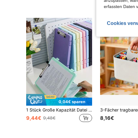
anzupassen, wähle
erfassten Daten 
Cookies verw
0,04€ sparen
1 Stück Große Kapazität Datei Aufbewahrungsbox - Personalisiert A4 Größe, Mit Clips, 2-in-1 Lernmaterial Aufbewahrungsbox - Ultimative Organisation und Informations-/Buch-Kategorisierung - Büro Schreibtisch Themen Management Zubehör, Schul-Rückkehr Grundbedarf
9,44€
8,16€
9,48€