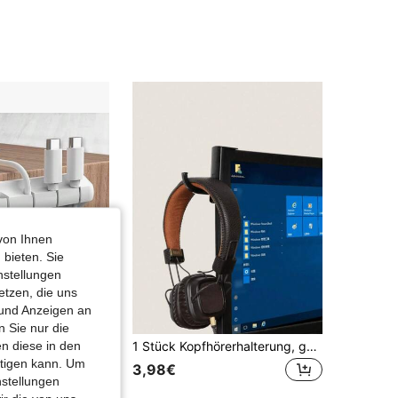
4,77
28
112
4,77
28
112
4,77
28
112
von Ihnen
 bieten. Sie
nstellungen
etzen, die uns
 und Anzeigen an
 Sie nur die
n diese in den
Neue Kabelclips, geeignet für Kopfhörer, Ladekabel, Mäuse usw. Minimalistisches multifunktionales Design mit selbstklebender Rückseite, praktisch für Kabelverwaltung, können USB-Kabel organisieren und auch als Kabelhalter für Büroschreibtisch, Auto, Zuhause und Büro verwendet werden.
1 Stück Kopfhörerhalterung, geeignet für PC-Kopfhörer, Verwendung auf dem Schreibtisch und multifunktionale Aufbewahrung. Dieser kompakte aber stabile Kopfhörerständer bietet sicheren Halt ohne herunterzufallen, hergestellt aus leichtem ABS-Material für einfache Tragbarkeit.
htigen kann. Um
3,98€
nstellungen