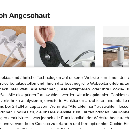
uch Angeschaut
okies und ähnliche Technologien auf unserer Website, um Ihnen den 
vice bereitzustellen und Ihnen das bestmögliche Webseitenerlebnis zu
nach Ihrer Wahl "Alle ablehnen", "Alle akzeptieren" oder Ihre Cookie-Ei
e "Alle akzeptieren" auswählen, werden wir alle optionalen Cookies s
nverkehr zu analysieren, erweiterte Funktionen anzubieten und Inhalte
bnis bei SHEIN anzupassen. Wenn Sie "Alle ablehnen" auswählen, lassen
erlichen Cookies zu, die unsere Website zum Laufen bringen. Sie könne
10 Stücke Kabel Aufbewahrungsbox, einfacher multifunktionaler Büro Schreibtisch Kabel Organizer Klemme, geeignet für wiederverwendbare Kabel Befestigung von Elektrikern, Magische Kabel Binder, Computer Kabel Binder, Schreibtisch Kabel Managementsystem
1 Rolle Klettverschluss-Kabelbinder zur Rebenformung/Kabelverwaltung, in mehreren Größen erhältlich, stark und langanhaltend, universell für Büro, Zuhause/Garten, wiederverwendbar, ordentlich und als Kartenhalter
gen deaktivieren, was jedoch die Funktionalität der Website beeinträc
3,58€
3,78€
n uns verwendeten Cookies zu erfahren und Ihre optionalen Cookie-Ei