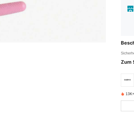
Besc
Sicherh
Zum 
13K+ 