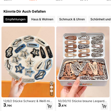
5 Follower
4,70
Könnte Dir Auch Gefallen
Empfehlungen
Haus & Wohnen
Schmuck & Uhren
Schönheit und
5 Follower
4,70
5 Follower
4,70
5 Follower
4,70
5
12/6/2 Stücke Schwarz & Weiß mini
50/30/10 Stücke braune Leoparde
3
3
malistische Mode Haarspangen, me
nmuster Wassertropfen BB Haarspa
,76€
,87€
hrere Stile, langanhaltend & Haar-
ngen, langanhaltend & nicht schädi