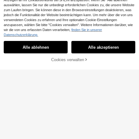
Anzeigen an Ihr Einkaufserlebnis bei SHEIN anzupassen. Wenn Sie "Alle ablehnen"
auswählen, lassen Sie nur die unbedingt erforderlichen Cookies zu, die unsere Website
zum Laufen bringen. Sie können diese in den Browsereinstellungen deaktivieren, was
jedoch die Funktionalität der Website beeinträchtigen kann. Um mehr über die von uns
verwendeten Cookies zu erfahren und Ihre optionalen Cookie-Einstellungen
anzupassen, wählen Sie bitte "Cookies verwalten". Weitere Informationen darüber, wie
wir die von uns erfassten Daten verarbeiten,
finden Sie in unserer
0,09€ sparen
Datenschutzerklärung.
6er Set modische elegante goldene
5 Stück kleine Strass Schleifen Haa
3
Draht-Haarspangen mit glänzende
rspangen, elegante Strass Haarspa
12 übrig
Alle ablehnen
Alle akzeptieren
,77€
n Quasten und Schleifen, Haarclips
ngen, Mini Pony Haarschmuck, So
4
,22€
-2%
4,31€
für glattes Haar und gefärbtes Haar,
mmer, Urlaub, Reise, Kopfschmuck,
geeignet für Alltag, Ball und Party
Klemmspangen für Outdoor-Aktivit
Cookies verwalten
ZUM WARENKORB HINZUFÜGEN
äten, Urlaub, Reise, Outfit-Accessoi
res und als Geschenk