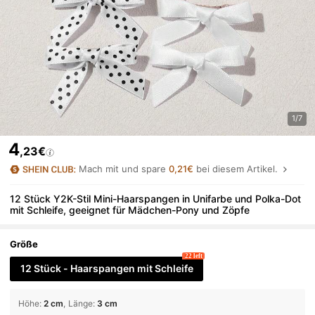
1/7
4
,23€
Mach mit und spare
0,21€
bei diesem Artikel.
12 Stück Y2K-Stil Mini-Haarspangen in Unifarbe und Polka-Dot
mit Schleife, geeignet für Mädchen-Pony und Zöpfe
Größe
22 left
12 Stück - Haarspangen mit Schleife
Höhe
:
2 cm
Länge
:
3 cm