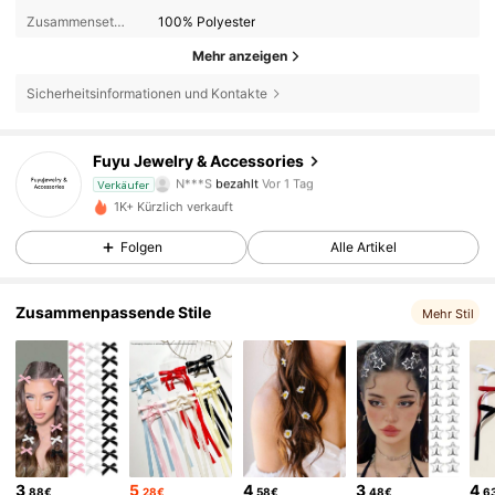
Zusammensetzung:
100% Polyester
Mehr anzeigen
Sicherheitsinformationen und Kontakte
5 Follower
4,70
Fuyu Jewelry & Accessories
N***S
bezahlt
Vor 1 Tag
h***5
ist
Vor 1 Tag
gefolgt
Verkäufer
5 Follower
4,70
1K+ Kürzlich verkauft
Folgen
Alle Artikel
5 Follower
4,70
Zusammenpassende Stile
Mehr Stil
5 Follower
4,70
5 Follower
4,70
5 Follower
4,70
5 Follower
4,70
3
5
4
3
4
,88€
,28€
,58€
,48€
,6