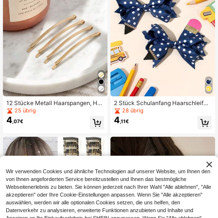
12 Stücke Metall Haarspangen, Ha
2 Stück Schulanfang Haarschleifen
arnadeln, Haarreste, Damen Haarac
für Mädchen, süße Polka-Dots Haa
25 übrig
28 übrig
cessoires, geeignet für dickes Haar,
rspangen, Bleistift-Haarstyling-Clip
4
4
,07€
,11€
langes Haar, Hochsteckfrisuren
s, Schüler-Haarspangen, Schulsais
on Haarschleifen, Teenager Haarac
cessoires
Wir verwenden Cookies und ähnliche Technologien auf unserer Website, um Ihnen den
von Ihnen angeforderten Service bereitzustellen und Ihnen das bestmögliche
Webseitenerlebnis zu bieten. Sie können jederzeit nach Ihrer Wahl "Alle ablehnen", "Alle
akzeptieren" oder Ihre Cookie-Einstellungen anpassen. Wenn Sie "Alle akzeptieren"
auswählen, werden wir alle optionalen Cookies setzen, die uns helfen, den
Datenverkehr zu analysieren, erweiterte Funktionen anzubieten und Inhalte und