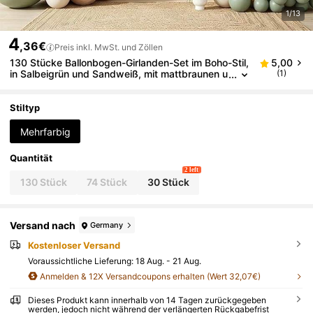
1/13
4
,36€
Preis inkl. MwSt. und Zöllen
130 Stücke Ballonbogen-Girlanden-Set im Boho-Stil,
5,00
in Salbeigrün und Sandweiß, mit mattbraunen u
(1)
nd weißen Ballons. Geeignet für Babypartys, Ju
nggesellinnenabschiede, Geburtstage und Verlobun
gsfeiern.
Stiltyp
Mehrfarbig
Quantität
2 left
130 Stück
74 Stück
30 Stück
Versand nach
Germany
Kostenloser Versand
Voraussichtliche Lieferung:
18 Aug. - 21 Aug.
Anmelden & 12X Versandcoupons erhalten (Wert 32,07€)
Dieses Produkt kann innerhalb von 14 Tagen zurückgegeben
werden, jedoch nicht während der verlängerten Rückgabefrist