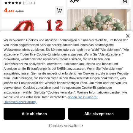
3
,17€
mige Folienballons, geeignet für Ho
(1000+)
chzeit, Geburtstag, Jahrestag, Vale
4
ntinstag Dekoration, Innenraum De
,44€
4,48€
koration
Wir verwenden Cookies und ähnliche Technologien auf unserer Website, um Ihnen den
von Ihnen angeforderten Service bereitzustellen und Ihnen das bestmögliche
Webseitenerlebnis zu bieten. Sie können jederzeit nach Ihrer Wahl "Alle ablehnen", "Alle
akzeptieren" oder Ihre Cookie-Einstellungen anpassen. Wenn Sie "Alle akzeptieren"
auswählen, werden wir alle optionalen Cookies setzen, die uns helfen, den
Datenverkehr zu analysieren, erweiterte Funktionen anzubieten und Inhalte und
Anzeigen an Ihr Einkaufserlebnis bei SHEIN anzupassen. Wenn Sie "Alle ablehnen"
auswählen, lassen Sie nur die unbedingt erforderlichen Cookies zu, die unsere Website
130 Stücke Salbeigrün und Gold Ba
zum Laufen bringen. Sie können diese in den Browsereinstellungen deaktivieren, was
4
llonbogen Dekorationsset, enthält S
12 übrig
jedoch die Funktionalität der Website beeinträchtigen kann. Um mehr über die von uns
albeigrün, Sand, Weiß und Gold Ball
40 Zoll rote Zahlenballons - Große
verwendeten Cookies zu erfahren und Ihre optionalen Cookie-Einstellungen
5
ons, geeignet für Brautparty, Geburt
,10€
Helium-Folienballons für Geburtsta
4
anzupassen, wählen Sie bitte "Cookies verwalten". Weitere Informationen darüber, wie
stagsparty, Verlobungsparty, Weihn
,08€
gsfeiern (Zahlen 0-9), Valentinstag
wir die von uns erfassten Daten verarbeiten,
finden Sie in unserer
achten und andere Anlässe
Datenschutzerklärung.
Alle ablehnen
Alle akzeptieren
Cookies verwalten
ZUM WARENKORB HINZUFÜGEN