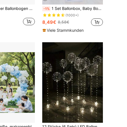
Blau Weiß Silber Ballonbogen Girlande Set 111 Stücke Winterthema Ballons Perfekt für Hochzeit Geburtstag Brautparty Weihnachts Szene Hintergrund
1 Set Ballonbox, Baby Boxen eine Box mit weißen klaren Ballonbox Blöcken für Baby-Shower und Geburtstagsparty
-1%
(1000+)
8,49€
8,58€
Viele Stammkunden
162 Stücke weiße, makronenblau, metallisch silberne Ballon Bogen Ständer, Boho Stil Latex Ballon Girlande Set, geeignet für Hochzeit, Gender Reveal Party, Verlobung, Geburtstag, Muttertag, Abschluss, Valentinstag, Party Dekoration, Veranstaltungsdekoration
12 Stücke (6 Sets) LED Ballon Lichterkette, transparentes Bubble Ball Design, geeignet für Geburtstag, Hochzeit, Jahrestag, Valentinstag, Sommerstrand Party Dekoration, Innenraum Party Dekoration, warmweißes Licht