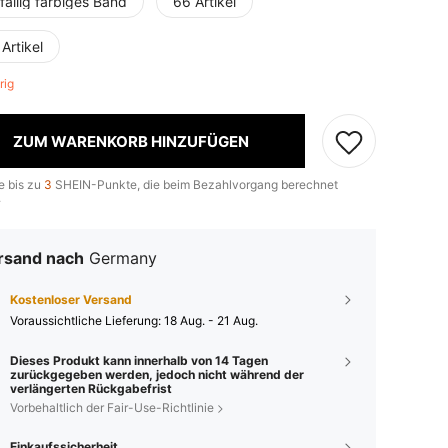
fällig farbiges Band
66 Artikel
Artikel
brig
ZUM WARENKORB HINZUFÜGEN
e bis zu
3
SHEIN-Punkte, die beim Bezahlvorgang berechnet
.
rsand nach
Germany
Kostenloser Versand
Voraussichtliche Lieferung:
18 Aug. - 21 Aug.
Dieses Produkt kann innerhalb von 14 Tagen
zurückgegeben werden, jedoch nicht während der
verlängerten Rückgabefrist
Vorbehaltlich der Fair-Use-Richtlinie
Einkaufssicherheit