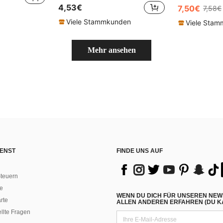
4,53€
7,50€
7,58€
Viele Stammkunden
Viele Sta
Mehr ansehen
ENST
FINDE UNS AUF
teuern
e
WENN DU DICH FÜR UNSEREN NEW
rte
ALLEN ANDEREN ERFAHREN (DU KA
ellte Fragen