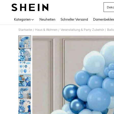
Deko
Use up 
Kategorien
Neuheiten
Schneller Versand
Damenbeklei
Startseite
Haus & Wohnen
Veranstaltung & Party Zubehör
Ball
/
/
/