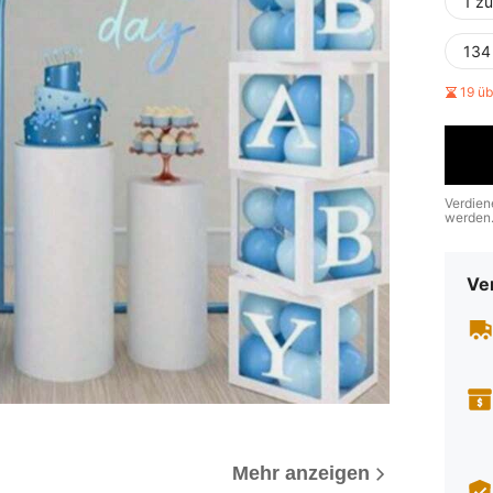
1 zu
134 
19 ü
Verdien
werden
Ve
Mehr anzeigen