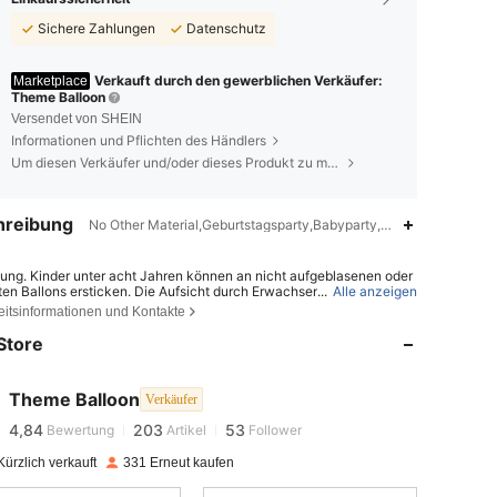
Sichere Zahlungen
Datenschutz
Verkauft durch den gewerblichen Verkäufer:
Marketplace
Theme Balloon
Versendet von SHEIN
Informationen und Pflichten des Händlers
Um diesen Verkäufer und/oder dieses Produkt zu melden
hreibung
No Other Material,Geburtstagsparty,Babyparty,Themenparty,Absch
ung. Kinder unter acht Jahren können an nicht aufgeblasenen oder
ten Ballons ersticken. Die Aufsicht durch Erwachsene ist erforderlic
...
Alle anzeigen
4,84
203
53
t aufgeblasene Ballons sind von Kindern fernzuhalten.Geplatzte Ball
eitsinformationen und Kontakte
d unverzüglich zu entfernen.
Store
NUNG: ERSTICKUNGSGEFAHR – Kinder unter 8 Jahren können an
ufgeblasenen oder geplatzten Ballons ersticken. Aufsicht durch Erw
4,84
203
53
 erforderlich. Nicht aufgeblasene Ballons von Kindern fernhalten. G
 Ballons sofort entsorgen.
Theme Balloon
Verkäufer
4,84
203
53
Bewertung
Artikel
Follower
f***a
bezahlt
Vor 1 Tag
ürzlich verkauft
331 Erneut kaufen
4,84
203
53