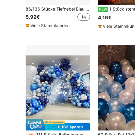
86/136 Stücke Tiefnebel Blau Grau Blau Weiß Sand Metall Gold Latex Ballon Set in verschiedenen Größen, dekoriert mit Blumengirlanden, geeignet für Geburtstag, Hochzeiten, Jahrestage, Brautduschen, Badezimmerdekoration, Einzelparty, Sommer Ozean Thema Party.
1 Stück stehender Tag der Toten Kreuz Grabstein Ballon, Tag der Toten Halloween Dekoration Ballon, Skelett Ballon, geei
NEW
5,92€
4,16€
Viele Stammkunden
Viele Stammku
0,16€ sparen
111 Stücke Ballonbogen Set, Marineblau, Silbergrau, Blau, Metallicblau, Dunkelblau bis Hellblau Latexballons, Folienballons, geeignet für Babyparty, Geburtstag, Abschlussfeier und andere Anlässe Dekoration