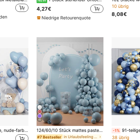
NEW
10 übrig
4,27€
8,08€
nden
Niedrige Retourenquote
40
12" 5" blaue, weiße, nude-farbene herzförmige Latex Ballons, 20" klare Bubble Ballons, Geburtstag, Jahrestag, Hochzeit, Silvester Deko, Taufe, Baby-Shower Party Zubehör
124/60/10 Stück mattes pastellfarbenes neblig blaues Latex Ballon Bogen Girlande Set, 5/10/12/18 Zoll Multi-Größe Helium Ballons, Boho Dekoration für Hochzeit, Verlobung, Brautparty, Jahrestag, Geburtstag, Abschluss, Gender Reveal Party Zubehör
91-teiliges Ballon-Girlanden-Bogen-Set in Blau und Gold, Marineblau, Hellb
-1%
in Urlaubsfeeling Luftballons
#7 Bestseller
38 übrig