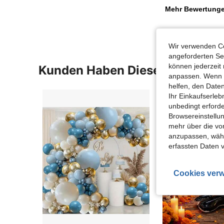
Mehr Bewertung
Wir verwenden Co
angeforderten Ser
können jederzeit 
Kunden Haben Diese Artikel A
anpassen. Wenn Si
helfen, den Date
Ihr Einkaufserle
unbedingt erford
Browsereinstellun
mehr über die vo
anzupassen, wähle
erfassten Daten 
Cookies verw