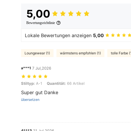
5,00
Bewertungsrichtlinie
Lokale Bewertungen anzeigen
5,00
Loungewear (1)
wärmstens empfohlen (1)
tolle Farbe (
a***1
7 Jul,2026
Stiltyp: A-1, Quantität: 66 Artikel
Stiltyp:
A-1
Quantität:
66 Artikel
Super gut Danke
übersetzen
4***3
21 Jul,2026