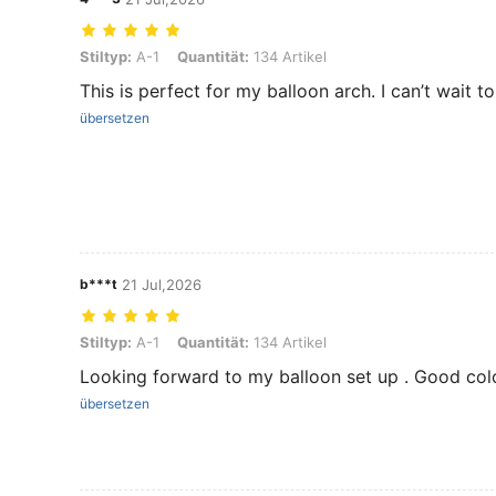
Stiltyp: A-1, Quantität: 134 Artikel
Stiltyp:
A-1
Quantität:
134 Artikel
This is perfect for my balloon arch. I can’t wait to 
übersetzen
b***t
21 Jul,2026
Stiltyp: A-1, Quantität: 134 Artikel
Stiltyp:
A-1
Quantität:
134 Artikel
Looking forward to my balloon set up . Good col
übersetzen