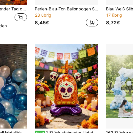
gnet für Tag der Toten Party, Tag der Toten Dekoration, Spukhaus, Halloween Scherz Themen Dekoration Zubehör
Perlen-Blau-Ton Ballonbogen Set 120 Stücke, gemischte hellblaue, silberne und perlenweiße Ballons, stilvolles Dekor für Geburtstagsfeier, Heiratsantrag und Hochzeitsgestaltung
23 übrig
17 übrig
8,45€
8,72€
nden
60 Stück/Set 10-Zoll Metallblau + Perlweiß + Perlblau Latex Luftballons, geeignet für Hochzeit, Geburtstag, Jahrestag, Gender Reveal Party, Abschlussfeier Dekorations Luftballons
1 Stück stehender Untoter Skelett Kreuz Grabstein Thema Aluminiumfolien Ballon, geeignet für Tag der Toten, Tag der Toten Dekoration, Halloween Party, Outdoor Foto Requisite, Horror Geisterhaus Requisite Dekoration