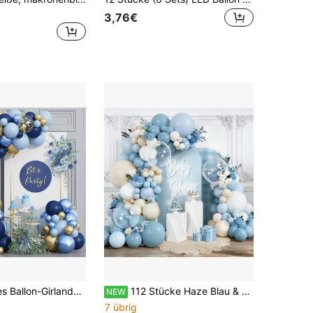
3,76€
lau, Metallic-Gold, Macaron-Blau mit Konfetti-Ballons, Aluminiumfolienballons für Geburtstags-, Hochzeits- und Abschlussfeier-Dekoration
112 Stücke Haze Blau & Creme Ballonbogen Set, matte Latex Ballon Girlande mit vollständigem Zubehör, geeignet für Gender Reveal Party, Baby Shower, Geburtstag, Hochzeit, Brautparty, Junggesellinnenabschied, Abschlussfeier, Sommer Strand Raum Hintergrund Dekoration Requisiten
NEW
7 übrig