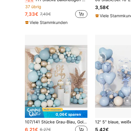
-2%
37 übrig
3,58€
7,33€
7,49€
Viele Stammku
Viele Stammkunden
0,06€ sparen
107/141 Stücke Grau-Blau, Gold, Weiß und Hellblau Latex Ballon Girlande Bogen Set. Aluminiumfolie Glitzer Ballons sind geeignet für Babyparty, Badezimmer Dekoration, Hochzeiten, Geburtstagsfeiern und Schulanfang Dekoration
6,21€
5,42€
6,27€