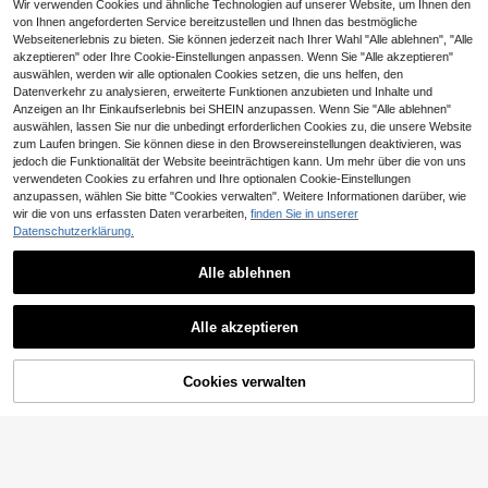
Wir verwenden Cookies und ähnliche Technologien auf unserer Website, um Ihnen den
n, natürlicher Haaransatz, schwarz
ned with Full Perimeter 360 Lace to
e Farbe, natürlicher Look, für Alltag,
von Ihnen angeforderten Service bereitzustellen und Ihnen das bestmögliche
Support Flexible Styling Options Inc
Party, Schutzfrisuren – volle Abdec
Webseitenerlebnis zu bieten. Sie können jederzeit nach Ihrer Wahl "Alle ablehnen", "Alle
luding Free Parting, Ponytails, Buns
kung, 360 Lace Front Perücke
and Half Up Hairstyles, Pre Plucked
akzeptieren" oder Ihre Cookie-Einstellungen anpassen. Wenn Sie "Alle akzeptieren"
Hairline with Baby Hair for a More N
auswählen, werden wir alle optionalen Cookies setzen, die uns helfen, den
atural and Seamless Appearance, Li
Datenverkehr zu analysieren, erweiterte Funktionen anzubieten und Inhalte und
ghtweight and Breathable Lace Ca
Anzeigen an Ihr Einkaufserlebnis bei SHEIN anzupassen. Wenn Sie "Alle ablehnen"
p Designed for Comfortable Daily W
auswählen, lassen Sie nur die unbedingt erforderlichen Cookies zu, die unsere Website
ear, Balanced Density Creating a Fu
zum Laufen bringen. Sie können diese in den Browsereinstellungen deaktivieren, was
ll Yet Natural Look, Suitable for Ever
jedoch die Funktionalität der Website beeinträchtigen kann. Um mehr über die von uns
yday Styling as Well as Special Occ
asions, Can Be Dyed Curled or Strai
verwendeten Cookies zu erfahren und Ihre optionalen Cookie-Einstellungen
ghtened to Create Different Looks,
anzupassen, wählen Sie bitte "Cookies verwalten". Weitere Informationen darüber, wie
Offering a Clean Polished and Natur
wir die von uns erfassten Daten verarbeiten,
finden Sie in unserer
al Finish for Modern Hairstyling Nee
Datenschutzerklärung.
ds
bling hair
Bling Hair 360 Full Lace Frontal Per
Alle ablehnen
ücke, kleberlose Echthaarperücke f
43
,23€
ür Damen, kraus glatt, sofort tragba
QVR QUEEN VIRGIN REMY QVR kur
r, vorgeschnitten, vorgezupft mit Ba
ze Wasser Welle Bob Perücke mit P
18 übrig
byhaaren, unsichtbarer Kordelzug,
Alle akzeptieren
ony Echthaar zum Tragen und Gehe
Naturschwarz, 180 % Dichte, 56 cm
45
n, Gewellte Bob Pony Perücke ohn
,04€
(22 Zoll)
e Kleber, lockige Bob Perücke mit F
ransen, natürliche schwarze Farbe,
ZUM WARENKORB
Cookies verwalten
JETZT EINKAUFEN
200% Dichte, 25-30 cm Länge, ma
HINZUFÜGEN
schinell hergestellt ohne Spitze, los
e tiefe Welle, 100% brasilianisches
Jungfernhaar