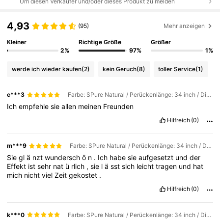
Um diesen Verkäufer und/oder dieses Produkt zu melden
4,93
(95)
Mehr anzeigen
Kleiner
Richtige Größe
Größer
2%
97%
1%
werde ich wieder kaufen
(2)
kein Geruch
(8)
toller Service
(1)
c***3
Farbe: SPure Natural / Perückenlänge: 34 inch / Dichte & Spitze: 180Density 13*6
Ich
empfehle
sie
allen
meinen
Freunden
Hilfreich
(0)
m***9
Farbe: SPure Natural / Perückenlänge: 34 inch / Dichte & Spitze: 180Density 13*6
Sie
gl
ä
nzt
wundersch
ö
n
.
Ich
habe
sie
aufgesetzt
und
der
Effekt
ist
sehr
nat
ü
rlich
,
sie
l
ä
sst
sich
leicht
tragen
und
hat
mich
nicht
viel
Zeit
gekostet
.
Hilfreich
(0)
k***0
Farbe: SPure Natural / Perückenlänge: 34 inch / Dichte & Spitze: 180Density 13*6