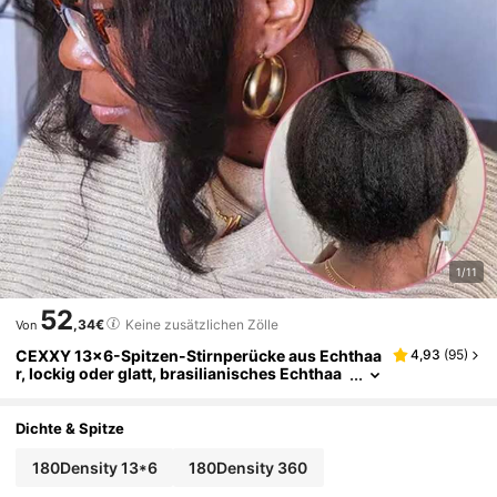
1/11
52
,34€
Keine zusätzlichen Zölle
Von
CEXXY 13x6-Spitzen-Stirnperücke aus Echthaa
4,93
(
95
)
r, lockig oder glatt, brasilianisches Echthaa
r, HD-transparente Spitze, vorgeschnitten m
it Babyhaar, kleberfreie Perücke, für Frauen geei
gnet, 180 % Dichte, 360°-Vollspitzenperücke
Dichte & Spitze
180Density 13*6
180Density 360