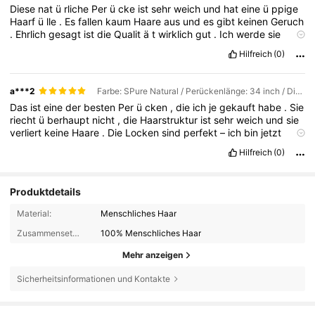
Diese
nat
ü
rliche
Per
ü
cke
ist
sehr
weich
und
hat
eine
ü
ppige
Haarf
ü
lle
.
Es
fallen
kaum
Haare
aus
und
es
gibt
keinen
Geruch
.
Ehrlich
gesagt
ist
die
Qualit
ä
t
wirklich
gut
.
Ich
werde
sie
wieder
kaufen
.
Hilfreich
(0)
a***2
Farbe: SPure Natural / Perückenlänge: 34 inch / Dichte & Spitze: 180Density 13*6
Das
ist
eine
der
besten
Per
ü
cken
,
die
ich
je
gekauft
habe
.
Sie
riecht
ü
berhaupt
nicht
,
die
Haarstruktur
ist
sehr
weich
und
sie
verliert
keine
Haare
.
Die
Locken
sind
perfekt
–
ich
bin
jetzt
schon
ein
Fan
!
Hilfreich
(0)
Produktdetails
Material:
Menschliches Haar
Zusammensetzung:
100% Menschliches Haar
Mehr anzeigen
Sicherheitsinformationen und Kontakte
3.4K Follower
4,93