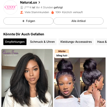
NaturaLux
j***4
ist
Vor 4 Stunden
gefolgt
e***x
ist am Durchsuchen
Viele Stammkunden
10K+ Kürzlich verkauft
3.4K Follower
4,93
Folgen
Alle Artikel
3.4K Follower
4,93
Könnte Dir Auch Gefallen
Empfehlungen
Schmuck & Uhren
Kleidungs-Accessoires
Haus &
3.4K Follower
4,93
3.4K Follower
4,93
3.4K Follower
4,93
3.4K Follower
4,93