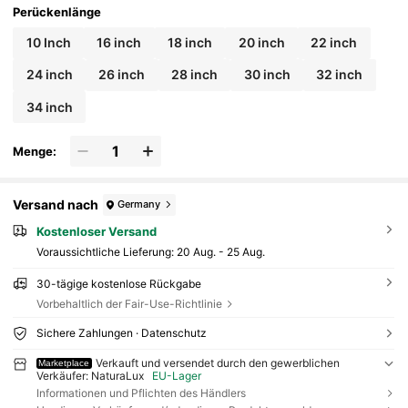
Perückenlänge
10 Inch
16 inch
18 inch
20 inch
22 inch
24 inch
26 inch
28 inch
30 inch
32 inch
34 inch
Menge:
Versand nach
Germany
Kostenloser Versand
Voraussichtliche Lieferung:
20 Aug. - 25 Aug.
30-tägige kostenlose Rückgabe
Vorbehaltlich der Fair-Use-Richtlinie
Sichere Zahlungen · Datenschutz
Verkauft und versendet durch den gewerblichen
Marketplace
Verkäufer: NaturaLux
EU-Lager
Informationen und Pflichten des Händlers