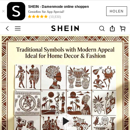
SHEIN - Damenmode online shoppen
×
HOLEN
Genießen Sie App-Special!
(10,830)