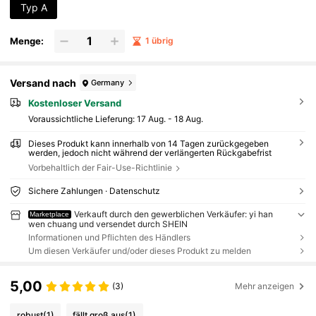
Typ A
Menge:
1 übrig
Versand nach
Germany
Kostenloser Versand
Voraussichtliche Lieferung:
17 Aug. - 18 Aug.
Dieses Produkt kann innerhalb von 14 Tagen zurückgegeben
werden, jedoch nicht während der verlängerten Rückgabefrist
Vorbehaltlich der Fair-Use-Richtlinie
Sichere Zahlungen · Datenschutz
Verkauft durch den gewerblichen Verkäufer: yi han
Marketplace
wen chuang und versendet durch SHEIN
Informationen und Pflichten des Händlers
Um diesen Verkäufer und/oder dieses Produkt zu melden
5,00
(3)
Mehr anzeigen
robust
(1)
fällt groß aus
(1)