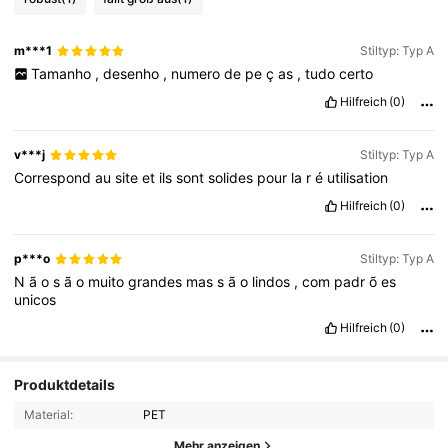
m***1
Stiltyp: Typ A
Tamanho
,
desenho
,
numero
de
pe
ç
as
,
tudo
certo
Hilfreich
(0)
v***j
Stiltyp: Typ A
Correspond
au
site
et
ils
sont
solides
pour
la
r
é
utilisation
Hilfreich
(0)
p***o
Stiltyp: Typ A
N
ã
o
s
ã
o
muito
grandes
mas
s
ã
o
lindos
,
com
padr
õ
es
unicos
Hilfreich
(0)
Produktdetails
Material:
PET
Mehr anzeigen