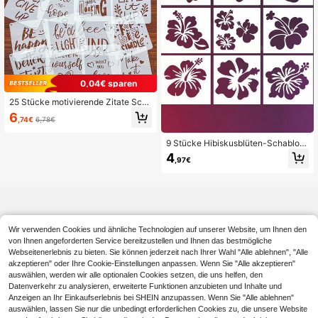
0,04€ sparen
25 Stücke motivierende Zitate Sch
ablonen mit Durchbrüchen, glücklic
6
,74€
6,78€
he englische Sprühschablonen wie
derverwendbar, Zeichnungshilfe M
askenplatten, verwendbar für Holz,
9 Stücke Hibiskusblüten-Schablon
Stoff, Wände, Glas, Papier, Plastik D
en, tropische Blumenmalvorlagen, h
4
,97€
ekoration, Schulbedarf
awaiianische Blumenmalvorlagen,
geeignet für Sommer-Kunsthandwe
rk. Hibiskus-Schablonen-Handwer
k wiederverwendbar
Wir verwenden Cookies und ähnliche Technologien auf unserer Website, um Ihnen den
von Ihnen angeforderten Service bereitzustellen und Ihnen das bestmögliche
Webseitenerlebnis zu bieten. Sie können jederzeit nach Ihrer Wahl "Alle ablehnen", "Alle
akzeptieren" oder Ihre Cookie-Einstellungen anpassen. Wenn Sie "Alle akzeptieren"
auswählen, werden wir alle optionalen Cookies setzen, die uns helfen, den
Datenverkehr zu analysieren, erweiterte Funktionen anzubieten und Inhalte und
Anzeigen an Ihr Einkaufserlebnis bei SHEIN anzupassen. Wenn Sie "Alle ablehnen"
auswählen, lassen Sie nur die unbedingt erforderlichen Cookies zu, die unsere Website