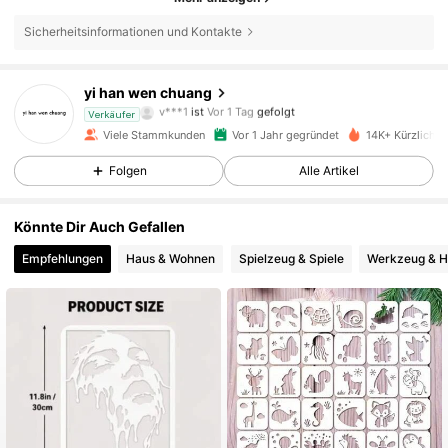
743 Follower
4,93
Sicherheitsinformationen und Kontakte
743 Follower
4,93
yi han wen chuang
743 Follower
4,93
Verkäufer
Viele Stammkunden
Vor 1 Jahr gegründet
14K+ Kürzlich v
743 Follower
4,93
Folgen
Alle Artikel
743 Follower
4,93
Könnte Dir Auch Gefallen
Empfehlungen
Haus & Wohnen
Spielzeug & Spiele
Werkzeug & H
743 Follower
4,93
743 Follower
4,93
743 Follower
4,93
743 Follower
4,93