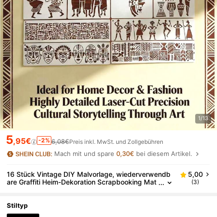
1/13
5
,95€
-2%
6,08€
Preis inkl. MwSt. und Zollgebühren
Mach mit und spare
0,30€
bei diesem Artikel.
16 Stück Vintage DIY Malvorlage, wiederverwendb
5,00
are Graffiti Heim-Dekoration Scrapbooking Mat
(3)
erial, afrikanisches Retro-Muster Kunststoff-Sc
hablonen für Holz, Stoff, Wand, Papier
Stiltyp