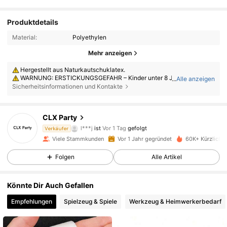
Produktdetails
Material:
Polyethylen
Mehr anzeigen
Hergestellt aus Naturkautschuklatex.
WARNUNG: ERSTICKUNGSGEFAHR – Kinder unter 8 Jahren können
...
Alle anzeigen
an nicht aufgeblasenen oder geplatzten Ballons ersticken. Aufsicht dur
Sicherheitsinformationen und Kontakte
ch Erwachsene erforderlich. Nicht aufgeblasene Ballons von Kindern fer
nhalten. Geplatzte Ballons sofort entsorgen.
569 Follower
4,90
CLX Party
l***j
ist
Vor 1 Tag
gefolgt
Verkäufer
4***9
ist am Durchsuchen
Viele Stammkunden
Vor 1 Jahr gegründet
60K+ Kürzlich v
569 Follower
4,90
Folgen
Alle Artikel
569 Follower
4,90
Könnte Dir Auch Gefallen
Empfehlungen
Spielzeug & Spiele
Werkzeug & Heimwerkerbedarf
569 Follower
4,90