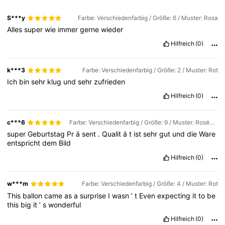
S***y
Farbe: Verschiedenfarbig / Größe: 6 / Muster: Rosa
Alles
super
wie
immer
gerne
wieder
Hilfreich
(0)
k***3
Farbe: Verschiedenfarbig / Größe: 2 / Muster: Rot
Ich
bin
sehr
klug
und
sehr
zufrieden
Hilfreich
(0)
c***6
Farbe: Verschiedenfarbig / Größe: 9 / Muster: Roségold
super
Geburtstag
Pr
ä
sent
.
Qualit
ä
t
ist
sehr
gut
und
die
Ware
entspricht
dem
Bild
Hilfreich
(0)
w***m
Farbe: Verschiedenfarbig / Größe: 4 / Muster: Rot
This
ballon
came
as
a
surprise
I
wasn
’
t
Even
expecting
it
to
be
this
big
it
’
s
wonderful
Hilfreich
(0)