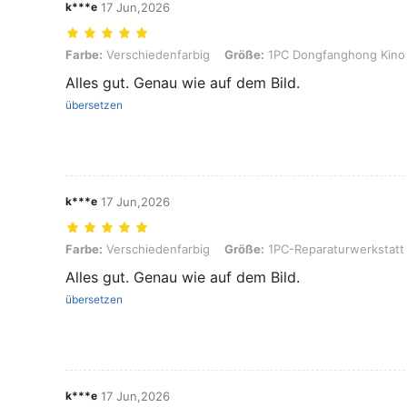
k***e
17 Jun,2026
Farbe: Verschiedenfarbig, Größe: 1PC Dongfanghong Kino
Farbe:
Verschiedenfarbig
Größe:
1PC Dongfanghong Kino
Alles gut. Genau wie auf dem Bild.
übersetzen
k***e
17 Jun,2026
Farbe: Verschiedenfarbig, Größe: 1PC-Reparaturwerkstatt
Farbe:
Verschiedenfarbig
Größe:
1PC-Reparaturwerkstatt
Alles gut. Genau wie auf dem Bild.
übersetzen
k***e
17 Jun,2026