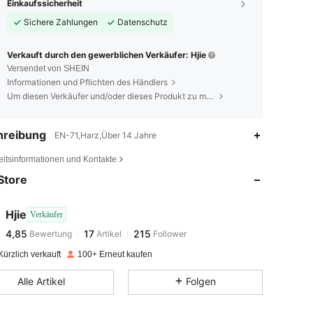
Einkaufssicherheit
Sichere Zahlungen
Datenschutz
Verkauft durch den gewerblichen Verkäufer: Hjie
Versendet von SHEIN
Informationen und Pflichten des Händlers
Um diesen Verkäufer und/oder dieses Produkt zu melden
hreibung
EN-71,Harz,Über 14 Jahre
4,85
17
215
eitsinformationen und Kontakte
Store
4,85
17
215
Hjie
Verkäufer
4,85
17
215
Bewertung
Artikel
Follower
m***5
bezahlt
Vor 1 Tag
ürzlich verkauft
100+ Erneut kaufen
4,85
17
215
Alle Artikel
Folgen
4,85
17
215