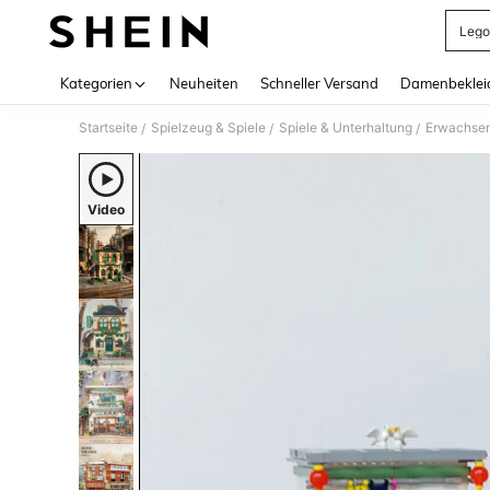
Lego
Use up 
Kategorien
Neuheiten
Schneller Versand
Damenbeklei
Startseite
Spielzeug & Spiele
Spiele & Unterhaltung
Erwachsen
/
/
/
Video