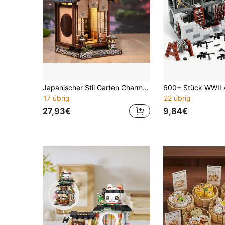
Japanischer Stil Garten Charme Mini Haus Puppenhaus BOOK NOOK Buchstütze Holz DIY Montage Modell Heimdekoration Sammlerstück Ornament Feiertagsgeschenk
17 übrig
22 übrig
27,93€
9,84€