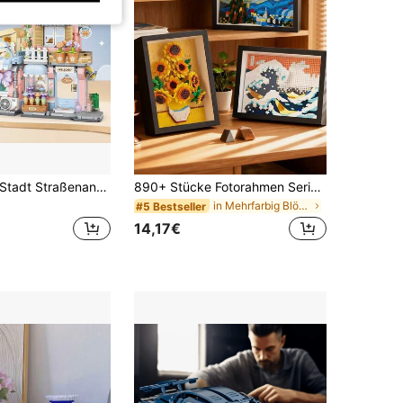
850+ Stücke Stadt Straßenansicht Geschäftsgebäude Bausatz, Taiyaki Haus Geschäft Mini Bausteine, MOC kreatives Bauzeug, Simulationsarchitektur Konstruktions-Sammlungsspielzeug, Mikro-Bausteine Spielzeug, Heimdekoration, Geschenke für Erwachsene
890+ Stücke Fotorahmen Serie Bauklötze Spielset, Grüße aus der Präfektur Kanagawa. Van Goghs "Sternennacht", Van Goghs Sonnenblumen, Milchstraße, können als Tischkunstdekoration verwendet werden. Vitrine, ideales Weihnachtsgeschenk für Büro, Halloween, Thanksgiving, Neujahr, Geburtstag
in Mehrfarbig Blöcke und Figuren für Erwachsene
#5 Bestseller
14,17€