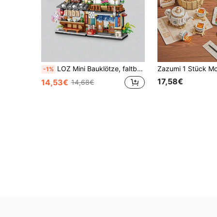
LOZ Mini Bauklötze, faltbares japanisches Straßenszenen DIY-Set, verschiedene Farben erhältlich, 3D-Puzzle zum Zusammenbauen, Bürotisch Deko, Erwachsenen Geschenk für Männer & Frauen, Weihnachten, Zimmer Dekoration
-1%
17,58€
14,53€
14,68€