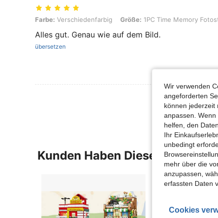
Farbe: Verschiedenfarbig, Größe: 1PC Time Memory Fotostudio
Farbe:
Verschiedenfarbig
Größe:
1PC Time Memory Fotos
Alles gut. Genau wie auf dem Bild.
übersetzen
Wir verwenden Co
angeforderten Ser
Mehr Bewertung
können jederzeit 
anpassen. Wenn Si
helfen, den Date
Ihr Einkaufserle
unbedingt erford
Kunden Haben Diese Artikel A
Browsereinstellun
mehr über die vo
anzupassen, wähle
erfassten Daten 
Cookies verw