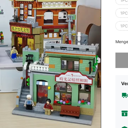
1PC
1PC
1PC
Menge
Sorry, d
Ve