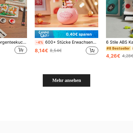
0,40€ sparen
Zazumi 1 Stück Morgenteekuchen Bauklötze Set, kreatives 3D zusammengebautes Landschaftsmodell, modische Tischdekoration, Ostern, Ostergeschenk, geeignet als Neujahrs-/Geburtstags-/Halloween-/Weihnachts-/Valentinstags-/Muttertags-Geschenk, Ostergeschenk
600+ Stücke Erwachsenen Kristall Baumhaus Bauklötze, bauen Sie einen traumhaften süßen Kristall Liebesbaum für Ihren Liebsten, perfekt für Wohnzimmer Dekoration, Geburtstagsgeschenk, Geschenk für Freunde, Familie und Geliebte
-4%
#8 Bestseller
8,14€
8,54€
4,26€
4,28
Mehr ansehen