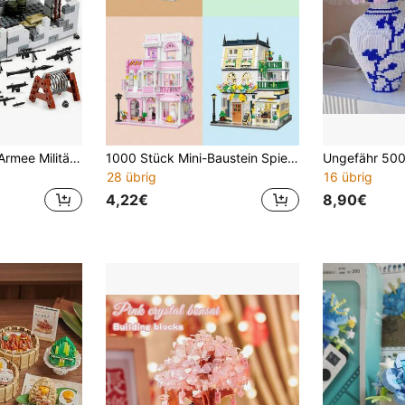
600+ Stück WWII Armee Militärbasis Modellbausatz, Puzzle-Spielzeug für Erwachsene, Militär Miniatur Zubehör Gewehr Bauklötze Set, Modellbau, Geschenk
1000 Stück Mini-Baustein Spielzeug-Set, detaillierte Architektur Szenerie, Möbeldekoration, reichhaltige Innen- und Außenausstattung, unterhaltend und dekorativ
28 übrig
16 übrig
4,22€
8,90€