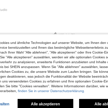
tudio
Hilfreich (0)
okies und ähnliche Technologien auf unserer Website, um Ihnen den 
vice bereitzustellen und Ihnen das bestmögliche Webseitenerlebnis zu
en Ansehen
nach Ihrer Wahl "Alle ablehnen", "Alle akzeptieren" oder Ihre Cookie-Ei
e "Alle akzeptieren" auswählen, werden wir alle optionalen Cookies s
nverkehr zu analysieren, erweiterte Funktionen anzubieten und Inhalte
bnis bei SHEIN anzupassen. Wenn Sie "Alle ablehnen" auswählen, lassen
erlichen Cookies zu, die unsere Website zum Laufen bringen. Sie könne
uch Angeschaut
gen deaktivieren, was jedoch die Funktionalität der Website beeinträc
n uns verwendeten Cookies zu erfahren und Ihre optionalen Cookie-Ei
n Sie bitte "Cookies verwalten". Weitere Informationen darüber, wie w
verarbeiten,
finden Sie in unserer Datenschutzerklärung.
alten
Alle akzeptieren
Alle ab