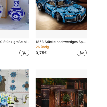
Ungefähr 5000 Stück große blaue und weiße Porzellan Vase Bauklötze, 28cm hoch nach dem Zusammenbau. Geeignet als Geschenk für Freunde und Familie. Dies ist ein anspruchsvoller Vase Bauklötzchen-Set, der auch als Blumenvase verwendet werden kann (inklusive Hammer-Werkzeug)
1863 Stücke hochwertiges Sportwagen Bauklötze Set, ABS Konstruktionsbausteine, Fahrzeug-Thema, geeignet für Wohnzimmer und Schlafzimmer Dekoration, perfektes Halloween oder Weihnachtsgeschenk für Erwachsene und Jugendliche ab 14 Jahren
26 übrig
3,75€