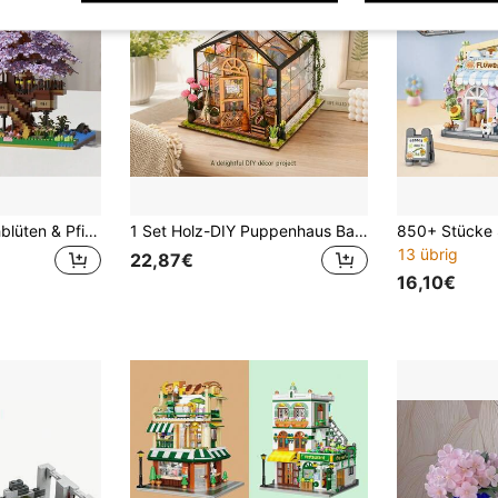
1 Set Bonsai Kirschblüten & Pfirsichblüten Gebäude Bausteine - Exquisites Design, handgemachtes DIY Mikro-Partikel Architektur Modell Spielzeug, ABS Material, Schreibtisch Dekor Modell, perfekt für Halloween, Thanksgiving, Weihnachtsgeschenke, Heimdekoration und kreative Spiele, 1 Stück Multi-Funktions Klammer-förmiges Baustein Demontage Werkzeug, Kleinteil Baustein Demontage und Montage Werkzeugsatz
1 Set Holz-DIY Puppenhaus Bausatz, Mini Modellhaus zum Zusammenbauen, Mini Gewächshaus Modell Bausatz, 1:24 Maßstab, DIY Handwerk/Geburtstagsgeschenk/Heimdekoration, Geschenk für Familie und Freunde (Batterien nicht enthalten)
13 übrig
22,87€
16,10€