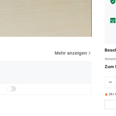
Besc
Mehr anzeigen
Sicherh
Zum 
2K+ K