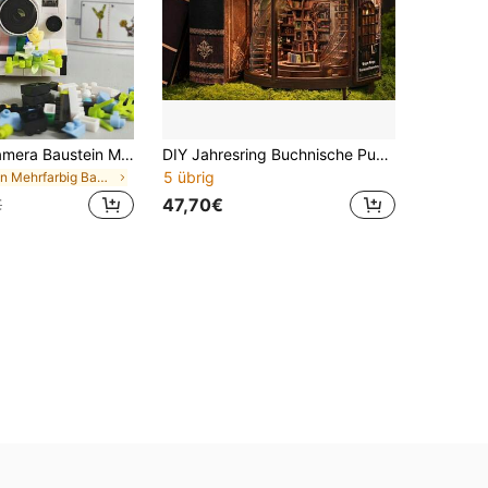
6 Stile ABS Kamera Baustein Modell, 0-5 Zoll DIY Zusammenbau Spielzeug mit Blumenmuster, Schreibtisch Dekoration, Geburtstags Weihnachts Feiertags Geschenk
DIY Jahresring Buchnische Puppenhaus 3D Architekturmodell Holz Handgefertigtes Montage-Set, kreatives handgefertigtes Kunstwerk für Sammlung und Heimdekoration, perfektes Geburtstagsgeschenk für Freunde und Familie, Weihnachten, Halloween, Valentinstag, Ostern, Schulanfang, Erntedankfest, Feiertagsgeschenk Überraschung (Batterien und Kleber nicht enthalten)
5 übrig
in Mehrfarbig Bausteinsets für Erwachsene
47,70€
€