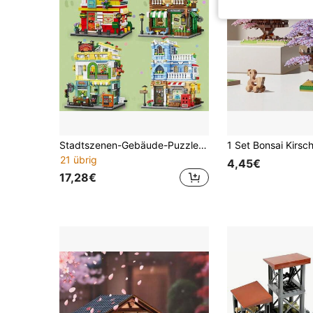
Stadtszenen-Gebäude-Puzzle, Dekoration für Hamburger-Laden, Café-Tisch, Weihnachts-/Geburtstagsgeschenk für den Freund
21 übrig
4,45€
17,28€