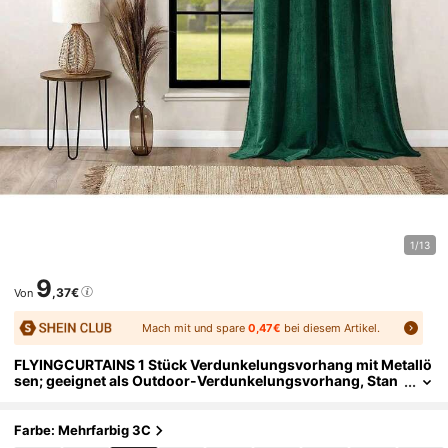
1/13
9
,37€
Von
Mach mit und spare
0,47€
bei diesem Artikel.
FLYINGCURTAINS 1 Stück Verdunkelungsvorhang mit Metallö
sen; geeignet als Outdoor-Verdunkelungsvorhang, Stan
dard-Verdunkelungsvorhang oder thermisch isolierter V
orhang; ideal für Wohnzimmer, Schlafzimmer und Homeoffic
e; einfach zu installieren.
Farbe: Mehrfarbig 3C