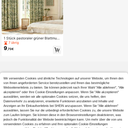
1 Stück pastoraler grüner Blattmust
er Kunststoff Ring Öse Vorhang, wie
7 übrig
derverwendbar, waschbar, geeignet
9
,73€
für Schlafzimmer Wohnzimmer Vint
age Blattmuster Verdunkelungsvorh
ang Heimdekoration
Wir verwenden Cookies und ähnliche Technologien auf unserer Website, um Ihnen den
von Ihnen angeforderten Service bereitzustellen und Ihnen das bestmögliche
Webseitenerlebnis zu bieten. Sie können jederzeit nach Ihrer Wahl "Alle ablehnen", "Alle
akzeptieren" oder Ihre Cookie-Einstellungen anpassen. Wenn Sie "Alle akzeptieren"
auswählen, werden wir alle optionalen Cookies setzen, die uns helfen, den
Datenverkehr zu analysieren, erweiterte Funktionen anzubieten und Inhalte und
Anzeigen an Ihr Einkaufserlebnis bei SHEIN anzupassen. Wenn Sie "Alle ablehnen"
auswählen, lassen Sie nur die unbedingt erforderlichen Cookies zu, die unsere Website
zum Laufen bringen. Sie können diese in den Browsereinstellungen deaktivieren, was
jedoch die Funktionalität der Website beeinträchtigen kann. Um mehr über die von uns
verwendeten Cookies zu erfahren und Ihre optionalen Cookie-Einstellungen