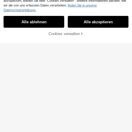
anzupassen, wählen Sie bitte "Cookies verwalten". Weitere Informationen darüber, wie
wir die von uns erfassten Daten verarbeiten,
finden Sie in unserer
Datenschutzerklärung.
Alle ablehnen
Alle akzeptieren
Cookies verwalten
ZUM WARENKORB HINZUFÜGEN