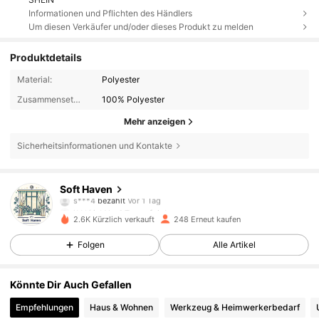
Informationen und Pflichten des Händlers
Um diesen Verkäufer und/oder dieses Produkt zu melden
Produktdetails
Material:
Polyester
Zusammensetzung:
100% Polyester
Mehr anzeigen
Sicherheitsinformationen und Kontakte
147 Follower
4,81
Soft Haven
i***f
ist
Vor 1 Tag
gefolgt
147 Follower
4,81
2.6K Kürzlich verkauft
248 Erneut kaufen
Folgen
Alle Artikel
147 Follower
4,81
Könnte Dir Auch Gefallen
147 Follower
4,81
Empfehlungen
Haus & Wohnen
Werkzeug & Heimwerkerbedarf