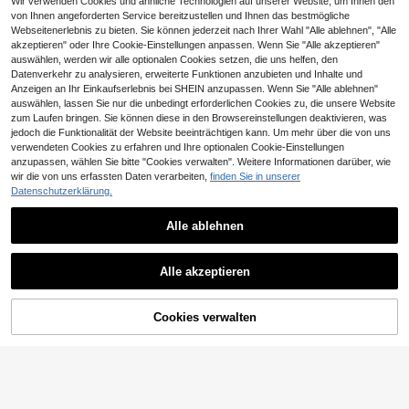
Klebeband für schadenfreie Installa
Wir verwenden Cookies und ähnliche Technologien auf unserer Website, um Ihnen den
4er Set Auto Fußmatten rutschfest
tion, sicher und zuverlässig
von Ihnen angeforderten Service bereitzustellen und Ihnen das bestmögliche
wasserdicht Fahrer Beifahrer und hi
10 übrig
Webseitenerlebnis zu bieten. Sie können jederzeit nach Ihrer Wahl "Alle ablehnen", "Alle
ntere Fußmatten universell Teppich
20
akzeptieren" oder Ihre Cookie-Einstellungen anpassen. Wenn Sie "Alle akzeptieren"
passend für SUV Van Limousine LK
,68€
20,85€
W Automobil Set Auto Fußbodenbel
auswählen, werden wir alle optionalen Cookies setzen, die uns helfen, den
ag Ganzjahres
Datenverkehr zu analysieren, erweiterte Funktionen anzubieten und Inhalte und
Anzeigen an Ihr Einkaufserlebnis bei SHEIN anzupassen. Wenn Sie "Alle ablehnen"
Möbelpads
auswählen, lassen Sie nur die unbedingt erforderlichen Cookies zu, die unsere Website
24
,16€
zum Laufen bringen. Sie können diese in den Browsereinstellungen deaktivieren, was
jedoch die Funktionalität der Website beeinträchtigen kann. Um mehr über die von uns
verwendeten Cookies zu erfahren und Ihre optionalen Cookie-Einstellungen
anzupassen, wählen Sie bitte "Cookies verwalten". Weitere Informationen darüber, wie
wir die von uns erfassten Daten verarbeiten,
finden Sie in unserer
Datenschutzerklärung.
Alle ablehnen
1 Stück Multifunktions Handyhalter
Ähnliche vorrätige Artikel in '
10 Stück (Verbesserte Version)
' anzeigen
Alle ansehen
ung, Tisch-/Bett-/TV-Ansicht/Faltb
3
1 Stück 84cm/33,07 Zoll Fahrradsc
,38€
arer tragbarer Tablet-/Live-Streami
Alle akzeptieren
langanhaltend rutschfeste Tischbei
hloss aus Edelstahl, Universelles Si
#5 Bestseller
in Rostfreier Stahl Schlösser
Sorry, dieses Produkt ist ausverkauft.
ng-Ständer
n-Pads, Tisch- und Stuhlbein-Sch
cherheitsschloss mit 2 Schlüsseln,
5 übrig
3
utzhüllen, Hockerbein-Überzüge, T
geeignet für Fahrräder, Motorräder
,26€
4
isch- und Stuhlfuß-Pads. Hochfest
und Fahrrad-Zubehör
,94€
-2%
5,08€
Cookies verwalten
AUSVERKAUFT
e gestrickte Massivholz-Hockerbei
n-Schutzhüllen, rutschfest und krat
2/4PCS verstellbare Füße, Höhenv
zfest, geeignet für die meisten rund
erstellbare Möbel Beine Metall, Tel
14
,38€
en oder quadratischen Möbelbeine.
eskop Fußtisch, Bett, Schrank, Sch
reibtisch, Sofa, TV-Schrank
4-5 Werktage