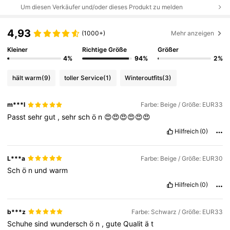
Um diesen Verkäufer und/oder dieses Produkt zu melden
4,93
(1000+)
Mehr anzeigen
Kleiner
Richtige Größe
Größer
4%
94%
2%
hält warm
(9)
toller Service
(1)
Winteroutfits
(3)
m***l
Farbe: Beige / Größe: EUR33
Passt
sehr
gut
,
sehr
sch
ö
n
😍😍😍😍😍😍
Hilfreich
(0)
L***a
Farbe: Beige / Größe: EUR30
Sch
ö
n
und
warm
Hilfreich
(0)
b***z
Farbe: Schwarz / Größe: EUR33
Schuhe
sind
wundersch
ö
n
,
gute
Qualit
ä
t