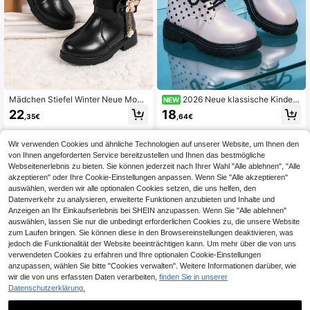
Mädchen Stiefel Winter Neue Mode
2026 Neue klassische Kinder-
NEW
Blumen Strass Süße Schneestiefel
Kurzstiefel, perlmuttfarbenes zartro
22
18
,35€
,64€
Kniehohe Stiefel Dicke Warm Isolier
sa PU-Obermaterial mit durchgehe
te Outdoor Stiefel für kleine Mädch
ndem kleinen Polka-Dot-Muster, m
en
odische Ritterstiefel, dicke schwarz
Wir verwenden Cookies und ähnliche Technologien auf unserer Website, um Ihnen den
e Schnürsenkel + Reißverschluss hi
von Ihnen angeforderten Service bereitzustellen und Ihnen das bestmögliche
nten, langanhaltend rutschfeste dic
Webseitenerlebnis zu bieten. Sie können jederzeit nach Ihrer Wahl "Alle ablehnen", "Alle
ke Sohle, Knöchelstiefel, geeignet f
ür Kinder, Campus-Alltag, Outdoor-
akzeptieren" oder Ihre Cookie-Einstellungen anpassen. Wenn Sie "Alle akzeptieren"
Ausflüge, Streetstyle, Herbst/Winter
auswählen, werden wir alle optionalen Cookies setzen, die uns helfen, den
Retro vielseitige Stiefel
Datenverkehr zu analysieren, erweiterte Funktionen anzubieten und Inhalte und
Anzeigen an Ihr Einkaufserlebnis bei SHEIN anzupassen. Wenn Sie "Alle ablehnen"
auswählen, lassen Sie nur die unbedingt erforderlichen Cookies zu, die unsere Website
zum Laufen bringen. Sie können diese in den Browsereinstellungen deaktivieren, was
jedoch die Funktionalität der Website beeinträchtigen kann. Um mehr über die von uns
verwendeten Cookies zu erfahren und Ihre optionalen Cookie-Einstellungen
anzupassen, wählen Sie bitte "Cookies verwalten". Weitere Informationen darüber, wie
wir die von uns erfassten Daten verarbeiten,
finden Sie in unserer
Datenschutzerklärung.