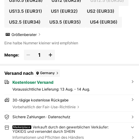
US10.5
(EUR28)
US12
(EUR29)
US12.5
(EUR30)
US13.5
(EUR31)
US1
(EUR32)
US2
(EUR33)
US2.5
(EUR34)
US3.5
(EUR35)
US4
(EUR36)
Größenberater
Eine halbe Nummer kleiner wird empfohlen
Menge:
Versand nach
Germany
Kostenloser Versand
Voraussichtliche Lieferung:
13 Aug. - 14 Aug.
30-tägige kostenlose Rückgabe
Vorbehaltlich der Fair-Use-Richtlinie
Sichere Zahlungen · Datenschutz
Verkauft durch den gewerblichen Verkäufer:
Marketplace
YGKIDS und versendet durch SHEIN
Informationen und Pflichten des Händlers