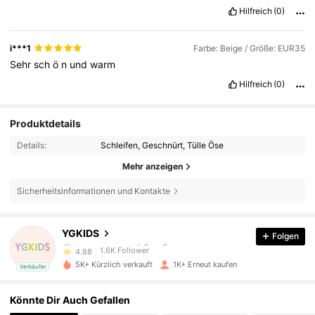
Hilfreich
(0)
i***1
Farbe: Beige / Größe: EUR35
Sehr
sch
ö
n
und
warm
Hilfreich
(0)
Produktdetails
Details:
Schleifen, Geschnürt, Tülle Öse
Mehr anzeigen
Sicherheitsinformationen und Kontakte
1.6K Follower
4,88
YGKIDS
Folgen
1.6K Follower
4,88
5K+ Kürzlich verkauft
1K+ Erneut kaufen
Verkäufer
1.6K Follower
4,88
Könnte Dir Auch Gefallen
1.6K Follower
4,88