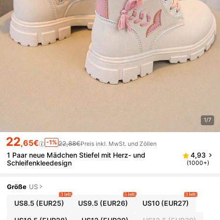
1/7
22
,65€
-1%
22,88€
Preis inkl. MwSt. und Zöllen
1 Paar neue Mädchen Stiefel mit Herz- und
4,93
Schleifenkleedesign
(1000+)
Größe
US
3 left
5 left
3 left
US8.5
(EUR25)
US9.5
(EUR26)
US10
(EUR27)