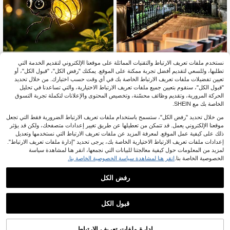
نستخدم ملفات تعريف الارتباط والتقنيات المماثلة على موقعنا الإلكتروني لتقديم الخدمة التي
تطلبها، وللسعي لتقديم أفضل تجربة ممكنة على الموقع. يمكنك "رفض الكل"، "قبول الكل"، أو
1/2 قطعة ضوء مشبك شمسي على شك
تعيين تفضيلات ملفات تعريف الارتباط الخاصة بك في أي وقت حسب اختيارك. من خلال تحديد
ل نحلة مقاوم للماء IP44، إضاءة زخرفية
8
"قبول الكل"، سنقوم بتعيين جميع ملفات تعريف الارتباط الاختيارية، والتي تساعدنا في تحليل
8.82€
%2-
.57€
لطيفة بتصميم مشبك مرن، إضاءة لاسلك
الحركة المرورية، وتقديم وظائف محسّنة، وتخصيص المحتوى والإعلانات لتكملة تجربة التسوق
ية تلقائية من الغسق إلى الفجر مناسبة لل
الخاصة بك مع SHEIN.
حديقة والفناء والشرفة والساحة والديكور
4/8/12/16 قطعة أضواء سلالم خارجية تع
اليومي والعطلات
من خلال تحديد "رفض الكل"، ستسمح باستخدام ملفات تعريف الارتباط الضرورية فقط التي تجعل
مل بالطاقة الشمسية، أضواء LED مقاوم
3
3.77€
.75€
موقعنا الإلكتروني يعمل. قد تتمكن من تعطيلها عن طريق تغيير إعدادات متصفحك، ولكن قد يؤثر
ة للماء، أضواء ديكور لممرات الحديقة وال
ذلك على كيفية عمل الموقع. لمعرفة المزيد عن ملفات تعريف الارتباط التي نستخدمها وتعديل
مناظر الطبيعية للمنزل
إعدادات ملفات تعريف الارتباط الاختيارية الخاصة بك، يرجى تحديد "إدارة ملفات تعريف الارتباط".
لمزيد من المعلومات حول كيفية معالجتنا للبيانات التي نجمعها، انقر هنا لمشاهدة سياسة
الخصوصية الخاصة بنا.
انقر هنا لمشاهدة سياسة الخصوصية الخاصة بنا.
رفض الكل
1
1
قبول الكل
أضواء سلسلة الفراشات بالطاقة الشمسي
ة، أضواء الفراشات الواقعية، أضواء ديكور
إدارة ملفات تعريف الارتباط