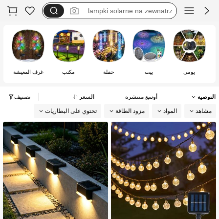
solarni lucerny
solcellsbelysning
solarne svetla do zahrady
يومي
بيت
حفلة
مكتب
غرف المعيشة
التوصية
أوسع منتشرة
السعر
تصنيف
مشاهد
المواد
مزود الطاقة
تحتوي على البطاريات